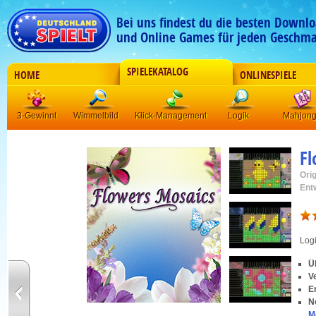
Bei uns findest du die besten Downlo
und Online Games für jeden Geschma
SPIELEKATALOG
HOME
ONLINESPIELE
3-Gewinnt
Wimmelbild
Klick-Management
Logik
Mahjon
Fl
Orig
Ent
Log
Ü
V
E
N
M