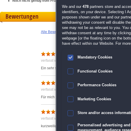
Noch nicht genug vom Frühling? Dann geht's direkt weiter mit
Spring M
We and our
478
partners store and acces
identifiers, on your device. Selecting I 
Bewertungen
purposes shown under we and our partners
withdrawing your consent will disable th
see may not be as relevant to you. You 
Alle Bewertungen anzeigen
withdraw consent at any time by clickin
webpage [or the floating icon on the botto
have effect within our Website. For more 
Wie immer topp
Mandatory Cookies
verfasst von Anonym am 01.05.2018 um 12:43
Ein sehr schönes und kniffeliges Mosaic-Spiel
Functional Cookies
Sehr unterhaltsam
Performance Cookies
verfasst von Anonym am 11.06.2018 um 19:02
Für mich ist dieses Spiel sehr unterhaltsam und vor al
Marketing Cookies
Flowers Mosaics
Store and/or access informat
verfasst von Anonym am 01.05.2018 um 12:21
Personalised advertising and
kurzweiliger spielespaß
measurement, audience resea