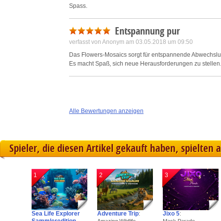
Spass.
Entspannung pur
verfasst von Anonym am 03.05.2018 um 09:50
Das Flowers-Mosaics sorgt für entspannende Abwechslun
Es macht Spaß, sich neue Herausforderungen zu stellen
Alle Bewertungen anzeigen
Spieler, die diesen Artikel gekauft haben, spielten 
1
2
3
Sea Life Explorer
Adventure Trip
:
Jixo 5
: