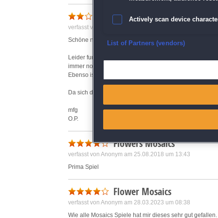
Schön, aber :(
Actively scan device character
verfasst von O. am 26.04.2018 um 19:13
Schöne neue Bilder.
Ensure security, prevent and d
List of Partners (vendors)
Leider funktioniert das Autofüllen selbst nach etlichen N
Deliver and present advertisi
immer noch nicht richtig.
Ebenso ist das Handling von markieren leerer Felder mit
Match and combine data from
Da sich die Fehler in allen Spielen dieser Reihe fortsetz
mfg
Link different devices
O.P.
Identify devices based on inf
Flowers Mosaics
verfasst von Anonym am 25.08.2018 um 13:43
Save and communicate priva
Prima Spiel
Flower Mosaics
verfasst von Anonym am 28.03.2023 um 08:38
Wie alle Mosaics Spiele hat mir dieses sehr gut gefallen