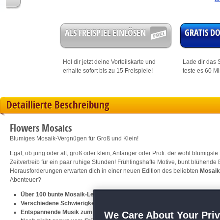
ALS FREISPIEL EINLÖSEN
GRATIS 
Hol dir jetzt deine
Vorteilskarte
und
Lade dir das S
erhalte sofort bis zu 15 Freispiele!
teste es 60 M
Detaillierte Beschreibung
Flowers Mosaics
Blumiges Mosaik-Vergnügen für Groß und Klein!
Egal, ob jung oder alt, groß oder klein, Anfänger oder Profi: der wohl blumigst
Zeitvertreib für ein paar ruhige Stunden! Frühlingshafte Motive, bunt blühe
Herausforderungen erwarten dich in einer neuen Edition des beliebten
Mosaik
Abenteuer?
Über 100 bunte Mosaik-Level
Verschiedene Schwierigkeitsmodi für jeden Spieltyp
Entspannende Musik zum Abschalten
We Care About Your Pri