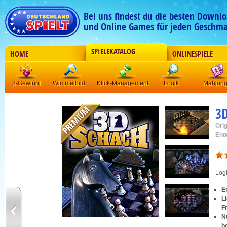
Bei uns findest du die besten Downlo
und Online Games für jeden Geschma
SPIELEKATALOG
HOME
ONLINESPIELE
3-Gewinnt
Wimmelbild
Klick-Management
Logik
Mahjon
3D
Orig
Ent
Log
E
L
F
N
b