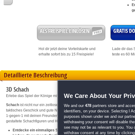
E
g
ALS FREISPIEL EINLÖSEN
GRATIS 
Hol dir jetzt deine
Vorteilskarte
und
Lade dir das S
erhalte sofort bis zu 15 Freispiele!
teste es 60 M
Detaillierte Beschreibung
3D Schach
We Care About Your Pri
Erlebe das Spiel der Könige mit tollen Extras und Einfällen!
Schach
ist nicht nur ein zeitloser Brettspielklassiker, sondern auch das perfek
We and our
478
partners store and acces
taktisches Geschick und gute Nerven sind nötig, um deinen Gegner zu bezwin
identifiers, on your device. Selecting I 
1-gegen-1 mit deinen Freunden. "3D Schach" bietet Schwierigkeitsgrade für Ei
purposes shown under we and our partners
gestaltete Schachfiguren und Hintergründe, und ein unvergessliches
Logik
-Sp
withdrawing your consent will disable th
see may not be as relevant to you. You 
Entdecke ein einmaliges Schach-Erlebnis
withdraw consent at any time by clickin