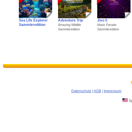
Sea Life Explorer
Adventure Trip
:
Jixo 5
:
Sammleredition
Amazing Wildlife
Mask Parade
Sammleredition
Sammleredition
Datenschutz
|
AGB
|
Impressum
Sp