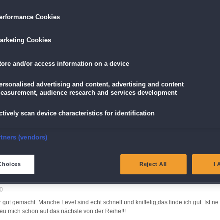
:49
erformance Cookies
arketing Cookies
tore and/or access information on a device
ersonalised advertising and content, advertising and content
easurement, audience research and services development
sam, deshalb habe ich es hier bei "Deutschland spielt" gekauft.
ctively scan device characteristics for identification
nsure security, prevent and detect fraud, and fix errors
rtners (vendors)
Spaß, die Minispiel sind durchaus knifflig. Bitte mehr davon
eliver and present advertising and content
Choices
Reject All
I 
atch and combine data from other data sources
0
 gut gemacht. Manche Level sind echt schnell und kniffelig,das finde ich gut. Ist ne
ink different devices
freu mich schon auf das nächste von der Reihe!!!