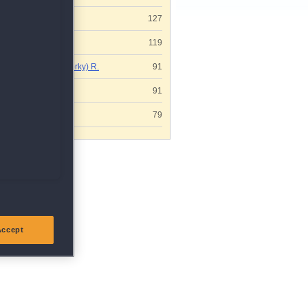
Beatrice H.
127
Ingeborg P.
119
Gaby (Webworky) R.
91
Susanne S.
91
Raimund O.
79
Accept