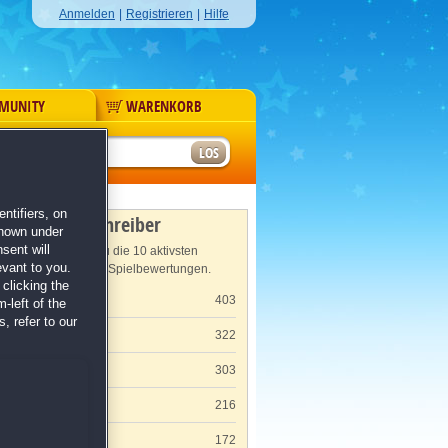
Anmelden
|
Registrieren
|
Hilfe
MUNITY
WARENKORB
r
ntifiers, on
Meisterschreiber
shown under
sent will
Hier findest du die 10 aktivsten
evant to you.
Verfasser von Spielbewertungen.
clicking the
Claudia K.
403
-left of the
, refer to our
Claudia S.
322
O. P.
303
Corinna K.
216
Jochen S.
172