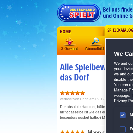
Bei uns find
und Online G
SPIELEKATALO
HOME
3-Gewinnt
Wimmelbild
Klick-Manag
We Car
Alle Spielbewertunge
We and ou
your devic
das Dorf
we and our 
disable th
You can re
Manage Pref
webpage, if
verfasst von
Erich
am 09.12.2010 um 22:45
Privacy Pol
Der absolute Hammer, hätte mir nicht gedacht 
nicht dasselbe ist wie das erste nur eben mit
M
besonders gestört hatte:-( Macht weiter so, 
F
Mann sollte eine gu