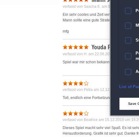
verfasst von
Sascha E.
am 08.03.2018 um 16
P
Ein sehr cooles und Zeit vertreiber spiel.
Mann sollte eine gute Strategie haben!
M
mfg
S
Youda Farmer 2
P
verfasst von
H.
am 22.06.2017 um 16:18
m
Spiel war mir schon bekannt. Es ist unterhalt
A
E
List of Pa
verfasst von
Petra
am 12.12.2010 um 10:57
Toll, endlich eine Fortsetzung. Es macht viel 
D
Save 
M
verfasst von
Beatrice
am 15.12.2010 um 15:2
Dieses Spiel macht sehr viel Spaß. Es ist sehr
L
Herausforderung. Grafik ist sehr gut. Danke 