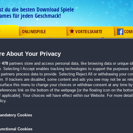
est du die besten Download Spiele
ames für jeden Geschmack!
G
ONLINESPIELE
VORTEILSKARTE
COM
ement
Logik
Mahjong
Action
Solitaire
Abenteue
e About Your Privacy
n zu dem Spiel Youda Farmer 2: Rette
r
478
partners store and access personal data, like browsing data or unique ide
e. Selecting I Accept enables tracking technologies to support the purposes 
partners process data to provide. Selecting Reject All or withdrawing your con
em. If trackers are disabled, some content and ads you see may not be as rel
surface this menu to change your choices or withdraw consent at any time by 
erences link on the bottom of the webpage [or the floating icon on the bottom
 applicable]. Your choices will have effect within our Website. For more details
icy.
das es noch besser geht als das erste Spiel!! Was mir besonders gefällt ist, das es
 andere Figuren, so wie es bei Farm Frenzy immer der Fall ist, was mich da auch
andatory Cookies
dann wird auch der Nachfolger seine Freunde finden und zum Erfolg werden:-)
unctional Cookies
te Strategie haben!