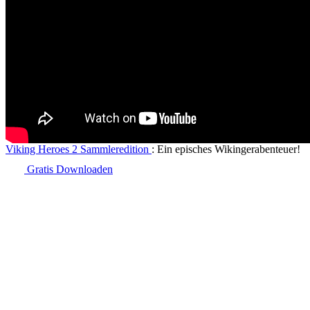
Viking Heroes 2 Sammleredition
: Ein episches Wikingerabenteuer!
Gratis Downloaden