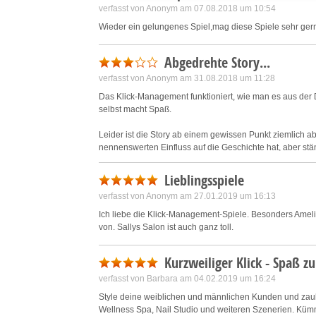
verfasst von Anonym am 07.08.2018 um 10:54
Save and communicate priva
Wieder ein gelungenes Spiel,mag diese Spiele sehr ger
Abgedrehte Story...
verfasst von Anonym am 31.08.2018 um 11:28
Das Klick-Management funktioniert, wie man es aus der 
selbst macht Spaß.
Leider ist die Story ab einem gewissen Punkt ziemlich 
nennenswerten Einfluss auf die Geschichte hat, aber stä
Neben-Geschichten, dass es immer verwirrender wird und
Anfang hatte die Story wirklich Potential, aber irgend
Lieblingsspiele
verfasst von Anonym am 27.01.2019 um 16:13
Der erste Teil von Sally's Salon hat mir da wesentlich b
Spiele um Emily.
Ich liebe die Klick-Management-Spiele. Besonders Amelie
Schade, dass die Entwickler ihr Talent für liebevoll gestal
von. Sallys Salon ist auch ganz toll.
Kurzweiliger Klick - Spaß 
verfasst von Barbara am 04.02.2019 um 16:24
Style deine weiblichen und männlichen Kunden und zaube
Wellness Spa, Nail Studio und weiteren Szenerien. Kümme