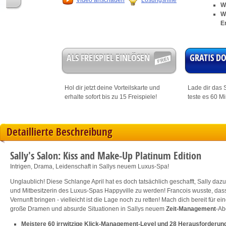
Video anschauen
Lösungshilfe
W
W
E
ALS FREISPIEL EINLÖSEN
GRATIS 
Hol dir jetzt deine
Vorteilskarte
und
Lade dir das S
erhalte sofort bis zu 15 Freispiele!
teste es 60 M
Detaillierte Beschreibung
Sally's Salon: Kiss and Make-Up Platinum Edition
Intrigen, Drama, Leidenschaft in Sallys neuem Luxus-Spa!
Unglaublich! Diese Schlange April hat es doch tatsächlich geschafft, Sally daz
und Mitbesitzerin des Luxus-Spas Happyville zu werden! Francois wusste, dass
Vernunft bringen - vielleicht ist die Lage noch zu retten! Mach dich bereit für ein
große Dramen und absurde Situationen in Sallys neuem
Zeit-Management
-Ab
Meistere 60 irrwitzige Klick-Management-Level und 28 Herausforderun