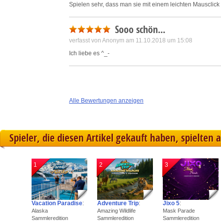
Spielen sehr, dass man sie mit einem leichten Mausclic
Sooo schön...
verfasst von Anonym am 11.10.2018 um 15:08
Ich liebe es ^_-
Alle Bewertungen anzeigen
Spieler, die diesen Artikel gekauft haben, spielten 
1
2
3
Vacation Paradise
:
Adventure Trip
:
Jixo 5
:
Alaska
Amazing Wildlife
Mask Parade
Sammleredition
Sammleredition
Sammleredition