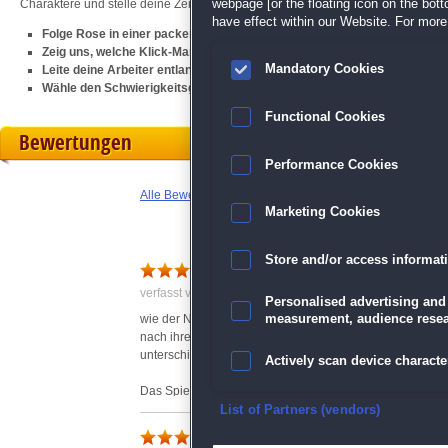
webpage [or the floating icon on the botto
Charaktere und stelle deine Zeit-Management-Talente unter Beweis!
have effect within our Website. For more 
Folge Rose in einer packenden Story über ihre Kindheit
Zeig uns, welche Klick-Management-Talente in dir stecken
Mandatory Cookies
Leite deine Arbeiter entlang der atemberaubenden Route 66
Wähle den Schwierigkeitsgrad, der zu dir passt
Functional Cookies
Bewertungen
Performance Cookies
Alle Bewertungen anzeigen
Marketing Cookies
Store and/or access informat
Die Märchendektive
verfasst von Anonym am 21.06.2018 um 13:40
Personalised advertising and
measurement, audience resea
wie der Name es schon sagt - wir haben es hier in dem 
nach ihren verschwundenen Eltern die in ein Märchenlan
unterschiedlichsten, teils bekannten oder unbekannten 
Actively scan device character
Das Spiel macht Spaß, auch wenn es keine neuen Spiele
Ensure security, prevent and d
Ladezeiten als äußerst nervig. Bis zu 3 verschiedene Lade
List of Partners (vendors)
wird kein aufwändiges 3-D Spiel geladen sondern nur eine
Märchenspiel
Ladezeiten einen vollen Punkt Abzug.