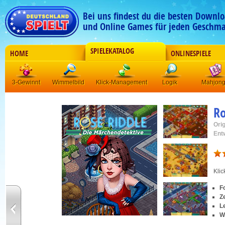
Bei uns findest du die besten Downlo
und Online Games für jeden Geschma
SPIELEKATALOG
HOME
ONLINESPIELE
3-Gewinnt
Wimmelbild
Klick-Management
Logik
Mahjon
Ro
Orig
Ent
Kli
F
Z
L
W