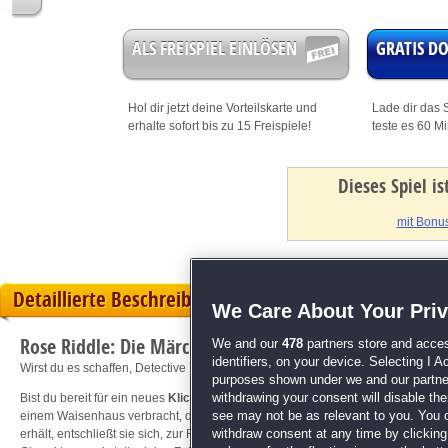
ALS FREISPIEL EINLÖSEN
GRATIS 
Hol dir jetzt deine
Vorteilskarte
und
Lade dir das S
erhalte sofort bis zu 15 Freispiele!
teste es 60 M
Dieses Spiel i
mit Bonus
Detaillierte Beschreibung
We Care About Your Pri
Rose Riddle: Die Märchendetektive
We and our
478
partners store and acces
identifiers, on your device. Selecting I 
Wirst du es schaffen, Detective Riddles Eltern zu finden?
purposes shown under we and our partners
withdrawing your consent will disable th
Bist du bereit für ein neues
Klick-Management
-Abenteuer? Detective Rose brau
see may not be as relevant to you. You 
einem Waisenhaus verbracht, da ihre Eltern seit Jahren vermisst werden. Nac
withdraw consent at any time by clickin
erhält, entschließt sie sich, zur Route 66 zu reisen und sie endlich zu suchen.