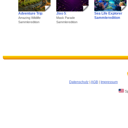
Adventure Trip
:
Jixo 5
:
Sea Life Explorer
Sammleredition
Amazing Wildlife
Mask Parade
Sammleredition
Sammleredition
Datenschutz
|
AGB
|
Impressum
Sp