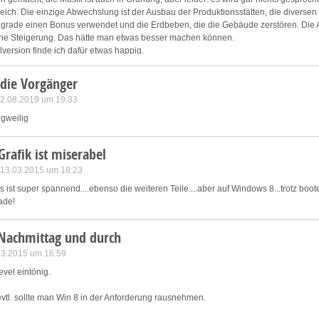
ich. Die einzige Abwechslung ist der Ausbau der Produktionsstätten, die diversen
grade einen Bonus verwendet und die Erdbeben, die die Gebäude zerstören. Die
eine Steigerung. Das hätte man etwas besser machen können.
llversion finde ich dafür etwas happig.
 die Vorgänger
 12.08.2019 um 19:33
ngweilig
Grafik ist miserabel
 13.03.2015 um 18:23
es ist super spannend....ebenso die weiteren Teile....aber auf Windows 8...trotz boot
hade!
 Nachmittag und durch
.03.2015 um 16:59
evel eintönig.
vtl. sollte man Win 8 in der Anforderung rausnehmen.