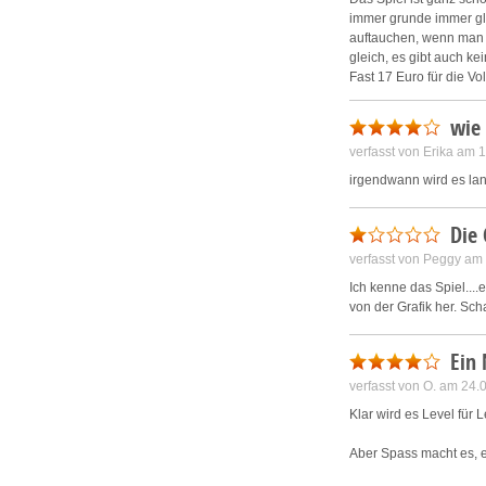
immer grunde immer gle
auftauchen, wenn man 
gleich, es gibt auch k
Fast 17 Euro für die Vo
wie
verfasst von Erika am
irgendwann wird es la
Die 
verfasst von Peggy am
Ich kenne das Spiel....
von der Grafik her. Sc
Ein
verfasst von O. am 24
Klar wird es Level für L
Aber Spass macht es, e