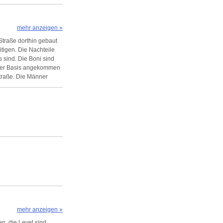
mehr anzeigen »
Straße dorthin gebaut
tigen. Die Nachteile
 sind. Die Boni sind
i der Basis angekommen
Straße. Die Männer
icken. Spannend ist das
mehr anzeigen »
en, die Level sind