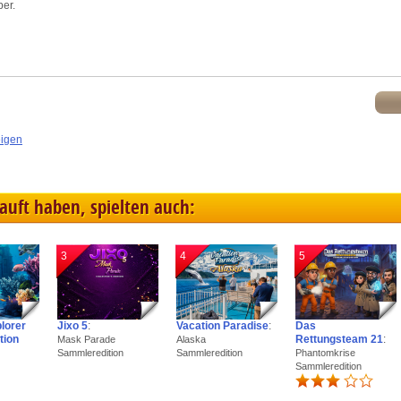
per.
eigen
kauft haben, spielten auch:
3
4
5
plorer
Jixo 5
:
Vacation Paradise
:
Das
tion
Rettungsteam 21
:
Mask Parade
Alaska
Sammleredition
Sammleredition
Phantomkrise
Sammleredition