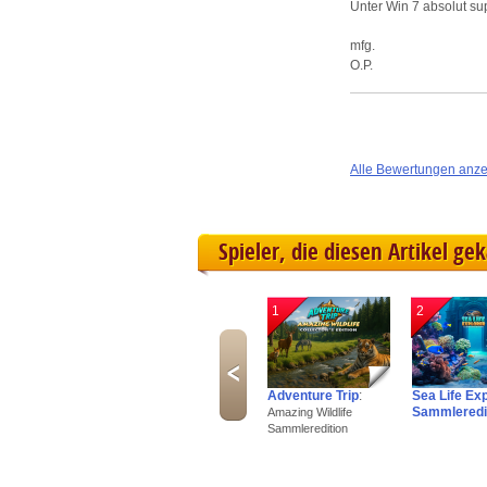
Unter Win 7 absolut su
mfg.
O.P.
Alle Bewertungen anz
Spieler, die diesen Artikel ge
1
2
Adventure Trip
:
Sea Life Ex
Sammleredi
Amazing Wildlife
Sammleredition