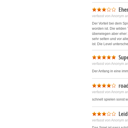
Eher
verfasst von Anonym a
Der Vorteil bei dem Sp
worden ist. Die wilden
überwiegen aber eher: 
sehr selten und vor al
ist. Die Level untersc
laufen nach jeder Aufg
Spiel nicht wirklich.
Supe
verfasst von Anonym a
Der Anfang in eine im
roa
verfasst von Anonym a
schnell spielen sonst 
Leid
verfasst von Anonym a
Das Spiel ist ganz schö