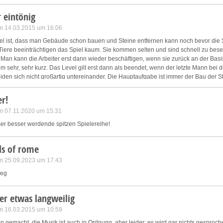
 eintönig
m 14.03.2015 um 16:06
iel ist, dass man Gebäude schon bauen und Steine entfernen kann noch bevor die 
 Tiere beeinträchtigen das Spiel kaum. Sie kommen selten und sind schnell zu besei
Man kann die Arbeiter erst dann wieder beschäftigen, wenn sie zurück an der Basis
lem sehr, sehr kurz. Das Level gilt erst dann als beendet, wenn der letzte Mann be
heiden sich nicht großartig untereinander. Die Hauptaufgabe ist immer der Bau der 
abe immer wieder ganz an die Basis zurück, erst dann kann man sie wieder lossch
r!
m 07.11.2020 um 15:31
mer besser werdende spitzen Spielereihe!
ds of rome
m 25.09.2023 um 17:43
weg
er etwas langweilig
m 16.03.2015 um 10:59
n gemacht, die Musik ist auch in Ordnung, aber leider: es wird gar nichts gesproch