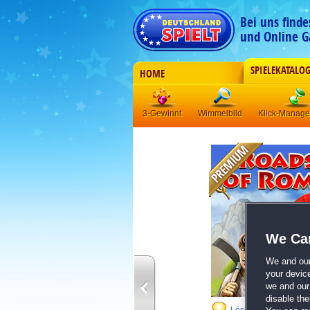
Bei uns find
und Online G
SPIELEKATALO
HOME
3-Gewinnt
Wimmelbild
Klick-Manag
We Car
We and ou
your devic
we and our 
disable th