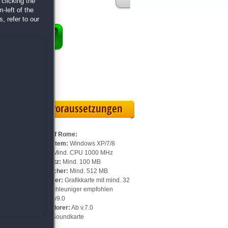
clicking the
-left of the
, refer to our
ENKORB
 Vollversion
eilskarte
Systemvoraussetzungen
Für Roads of Rome:
Betriebssystem:
Windows XP/7/8
Prozessor:
Mind. CPU 1000 MHz
Speicherplatz:
Mind. 100 MB
Arbeitsspeicher:
Mind. 512 MB
Videospeicher:
Grafikkarte mit mind. 32
MB, 3D-Beschleuniger empfohlen
DirectX:
Ab v9.0
Internet Explorer:
Ab v.7.0
Sonstiges:
Soundkarte