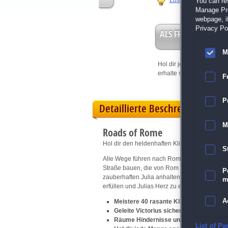
Lösungshilfe
You can re
Manage Pref
webpage, if
Privacy Pol
ALS FREISPIEL EIN
M
Hol dir jetzt deine
Vorteil
erhalte sofort bis zu 15 Fr
F
P
Detaillierte Beschreibung
M
Roads of Rome
Hol dir den heldenhaften Klick-Management-H
S
Alle Wege führen nach Rom? Nun, dieser führ
Straße bauen, die von Rom ins gefährliche Ba
P
zauberhaften Julia anhalten. Kannst du Victo
m
erfüllen und Julias Herz zu erobern?
A
Meistere 40 rasante Klick-Management
Geleite Victorius sicher durchs Land d
Räume Hindernisse und gefährliche Ti
E
List of Pa