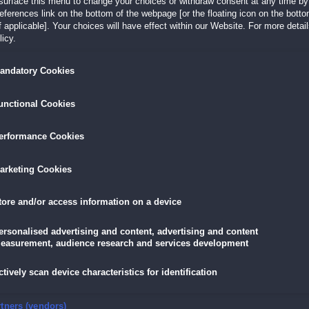
surface this menu to change your choices or withdraw consent at any time by 
erences link on the bottom of the webpage [or the floating icon on the bottom
 applicable]. Your choices will have effect within our Website. For more details
icy.
LÖSEN
GRATIS DOWNLOADEN
IN DEN WAR
andatory Cookies
16,95 €
skarte
und
Lade dir das Spiel jetzt herunter und
für die
eispiele!
teste es 60 Minuten lang kostenlos!
5,89 €
mit der
Vort
unctional Cookies
erformance Cookies
arketing Cookies
it!
tore and/or access information on a device
t zunächst in die andere Richtung, denn der tapfere General Victorius muss eine
rbarengebiet führen soll. Nur wenn es ihm gelingt, darf er um die Hand der
ersonalised advertising and content, advertising and content
rius in diesem
Klick-Management
-Abenteuer helfen, seine schwierige Aufgabe zu
easurement, audience research and services development
ctively scan device characteristics for identification
-Level
er Barbaren und bringe ihn nach Hause
ere aus dem Weg
nsure security, prevent and detect fraud, and fix errors
rtners (vendors)