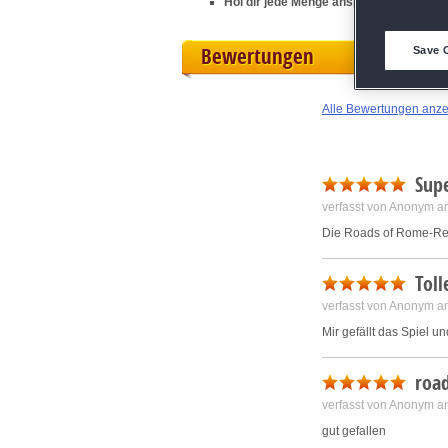
Hol dir jede Menge anspruchsvolle Tro
D
Bewertungen
Save 
M
Alle Bewertungen anz
L
Supe
I
verfasst von Anonym a
S
Die Roads of Rome-Rei
Toll
Sho
verfasst von Anonym a
Mir gefällt das Spiel 
roa
verfasst von Anonym a
gut gefallen