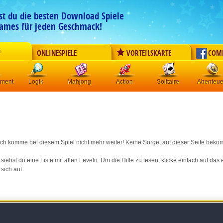
est du die besten Download Spiele
ames für jeden Geschmack!
G
ONLINESPIELE
VORTEILSKARTE
COM
ement
Logik
Mahjong
Action
Solitaire
Abenteue
 ich komme bei diesem Spiel nicht mehr weiter! Keine Sorge, auf dieser Seite bekom
siehst du eine Liste mit allen Leveln. Um die Hilfe zu lesen, klicke einfach auf da
 sich auf.