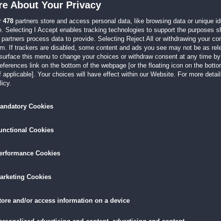
e About Your Privacy
eiden vorherigen Level durch das Tutorial abgedeckt sind.
r
478
partners store and access personal data, like browsing data or unique ide
e. Selecting I Accept enables tracking technologies to support the purposes 
partners process data to provide. Selecting Reject All or withdrawing your con
em. If trackers are disabled, some content and ads you see may not be as rel
surface this menu to change your choices or withdraw consent at any time by 
erences link on the bottom of the webpage [or the floating icon on the bottom
 applicable]. Your choices will have effect within our Website. For more details
icy.
andatory Cookies
unctional Cookies
erformance Cookies
arketing Cookies
tore and/or access information on a device