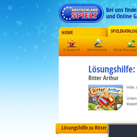
Bei uns find
und Online G
SPIELEKATALO
HOME
3-Gewinnt
Wimmelbild
Klick-Manag
Lösungshilfe:
Ritter Arthur
Hilfe,
Unten 
klappt
Lösungshilfe zu Ritter Arthur