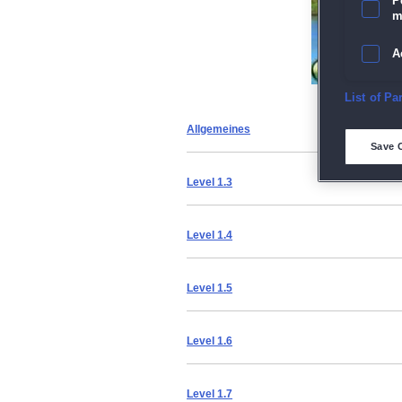
P
m
A
E
List of Pa
Allgemeines
D
Save 
M
Level 1.3
L
Level 1.4
I
Level 1.5
S
Level 1.6
Sho
Level 1.7