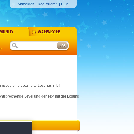
Anmelden
|
Registrieren
|
Hilfe
MUNITY
WARENKORB
r
mst du eine detailierte Lösungshilfe!
s entsprechende Level und der Text mit der Lösung