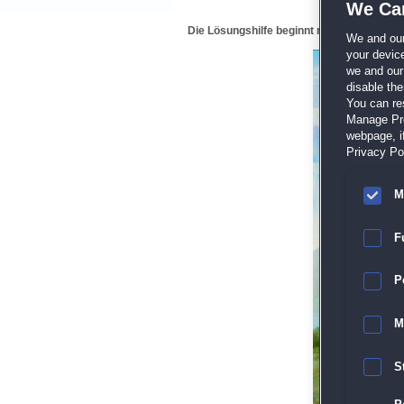
We Car
Die Lösungshilfe beginnt mit 1.3, da die b
We and ou
your devic
we and our 
disable th
You can re
Manage Pref
webpage, if
Privacy Pol
M
F
P
M
S