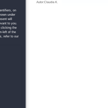
Autor:Claudia K.
ntifiers, on
shown under
sent will
evant to you.
clicking the
-left of the
, refer to our