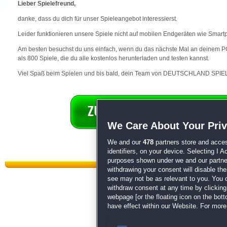
Lieber Spielefreund,
danke, dass du dich für unser Spieleangebot interessierst.
Leider funktionieren unsere Spiele nicht auf mobilen Endgeräten wie Smart
Am besten besuchst du uns einfach, wenn du das nächste Mal an deinem PC 
als 800 Spiele, die du alle kostenlos herunterladen und testen kannst.
Viel Spaß beim Spielen und bis bald, dein Team von DEUTSCHLAND SPIEL
We Care About Your Pri
We and our
478
partners store and acces
identifiers, on your device. Selecting I 
purposes shown under we and our partners
withdrawing your consent will disable th
see may not be as relevant to you. You 
withdraw consent at any time by clickin
webpage [or the floating icon on the botto
have effect within our Website. For more 
Datenschutz
|
AGB
|
Impressum
Sp