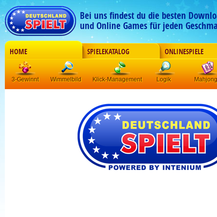
Bei uns findest du die besten Downlo
und Online Games für jeden Geschma
HOME
SPIELEKATALOG
ONLINESPIELE
3-Gewinnt
Wimmelbild
Klick-Management
Logik
Mahjon