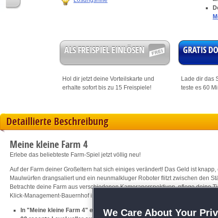
Lösungshilfe
D
M
ALS FREISPIEL EINLÖSEN
GRATIS 
Hol dir jetzt deine
Vorteilskarte
und
Lade dir das S
erhalte sofort bis zu 15 Freispiele!
teste es 60 M
Detaillierte Beschreibung
Meine kleine Farm 4
Erlebe das beliebteste Farm-Spiel jetzt völlig neu!
Auf der Farm deiner Großeltern hat sich einiges verändert! Das Geld ist knapp
Maulwürfen drangsaliert und ein neunmalkluger Roboter flitzt zwischen den Stä
Betrachte deine Farm aus verschiedenen Kameraperspektiven, pflege deine Tie
Klick-Management-Bauernhof ist eine ganz neue Herausforderung!
In "Meine kleine Farm 4" erwartet dich Bauernhof-Spaß in einer ganz n
We Care About Your Pri