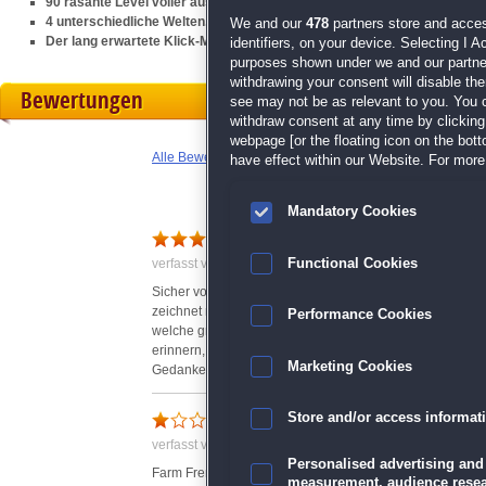
90 rasante Level voller ausgefeilter Klick-Management-Action
4 unterschiedliche Welten, eine frei schwenkbare Kamera und 40 ansp
We and our
478
partners store and acces
Der lang erwartete Klick-Management-Hit für Einsteiger und Fans der
M
identifiers, on your device. Selecting I 
purposes shown under we and our partners
withdrawing your consent will disable th
Bewertungen
see may not be as relevant to you. You 
withdraw consent at any time by clickin
webpage [or the floating icon on the botto
Alle Bewertungen anzeigen
have effect within our Website. For more 
Mandatory Cookies
Für Fans der Serie gewöhnu
Functional Cookies
verfasst von Claudia am 23.08.2013 um 10:56
Sicher von vielen Fans der Farm-Frenzy-Reihe mit Spann
zeichnet nicht mehr Melesta als Entwickler, sondern is
Performance Cookies
welche größtenteils das Erreichen der Level-Ziele erheb
erinnern, die einen mit sehnsüchtigem Blick, die andere
Marketing Cookies
Gedanken bei den explodierende Produktionsgebäude, die
Wieder einmal ist die Enkelin in den Ferien bei ihren Gr
Schrecklich schlecht!
Store and/or access informat
verschwinden und zudem den Großeltern ein Kreditgeber
verfasst von Anonym am 23.08.2017 um 16:49
macht sie sich frisch ans Werk und beginnt damit, Geld zu 
Personalised advertising and
Ausserirdischen, sondern wird nebenbei noch zur Detekti
Farm Frenzy 4 ist tot! Es lebe Farm Frenzy 1-3!
measurement, audience resea