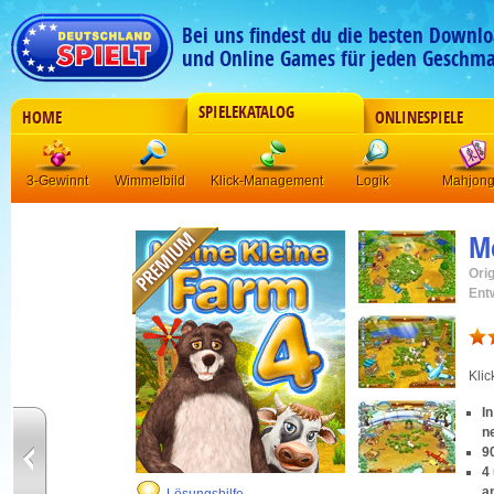
Bei uns findest du die besten Downlo
und Online Games für jeden Geschma
SPIELEKATALOG
HOME
ONLINESPIELE
3-Gewinnt
Wimmelbild
Klick-Management
Logik
Mahjon
Me
Orig
Ent
Kli
I
n
9
4
a