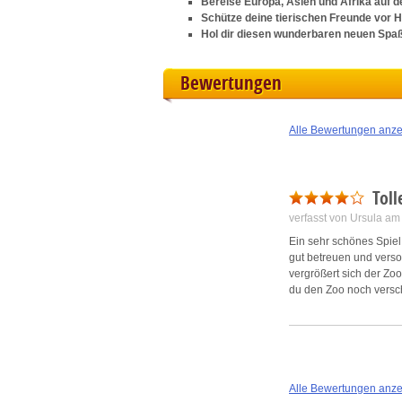
Bereise Europa, Asien und Afrika auf 
Schütze deine tierischen Freunde vor H
L
Hol dir diesen wunderbaren neuen Spa
I
Bewertungen
S
Alle Bewertungen anz
Sho
Toll
verfasst von Ursula a
Ein sehr schönes Spiel
gut betreuen und versor
vergrößert sich der Zoo
du den Zoo noch versch
Alle Bewertungen anz