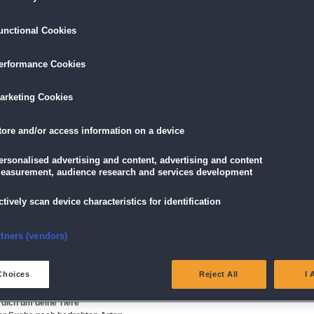
Hol dir diesen wunderbaren neuen Spaß von den
Management-Hits
Jane’s Hotel Mania
!
unctional Cookies
erformance Cookies
LÖSEN
GRATIS DOWNLOADEN
IN DEN WAR
arketing Cookies
16,95 €
skarte
und
Lade dir das Spiel jetzt herunter und
für die
eispiele!
teste es 60 Minuten lang kostenlos!
5,89 €
mit der
Vort
tore and/or access information on a device
ersonalised advertising and content, advertising and content
easurement, audience research and services development
ctively scan device characteristics for identification
ssterben!
nsure security, prevent and detect fraud, and fix errors
rtners (vendors)
e Herzen aller Tierfreunde höher schlagen! Du kannst deinen eigenen Zoo erschaffe
n Zuhause geben und dafür sorgen, dass es ihnen so richtig gut geht. Niedliche
eliver and present advertising and content
 schutzbedürftige Tierarten sorgen dafür, dass es in deinem Zoo niemals langweilig
Choices
Reject All
I 
atch and combine data from other data sources
dich um deine Tiere