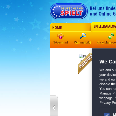
Bei uns find
und Online G
SPIELEKATALO
HOME
3-Gewinnt
Wimmelbild
Klick-Manag
We Car
We and ou
your devic
we and our 
disable th
You can re
Manage Pref
webpage, if
Privacy Pol
M