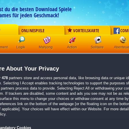
est du die besten Download Spiele
ames für jeden Geschmack!
G
ONLINESPIELE
VORTEILSKARTE
COM
ement
Logik
Mahjong
Action
Solitaire
Abenteue
Jane's Zoo
e About Your Privacy
Originaltitel:
Jane's Zoo
Entwickler:
Mersie
r
478
partners store and access personal data, like browsing data or unique ide
e. Selecting I Accept enables tracking technologies to support the purposes 
von
3 Mitgliedern
partners process data to provide. Selecting Reject All or withdrawing your con
em. If trackers are disabled, some content and ads you see may not be as rel
Klick-Management
| Größe: 37.7 MB
surface this menu to change your choices or withdraw consent at any time by 
erences link on the bottom of the webpage [or the floating icon on the bottom
Leite deinen eigenen Zoo und kümmere dich um d
 applicable]. Your choices will have effect within our Website. For more details
Bereise Europa, Asien und Afrika auf der Suche
icy.
Arten
Schütze deine tierischen Freunde vor Hunger und
andatory Cookies
ihren Spaß haben