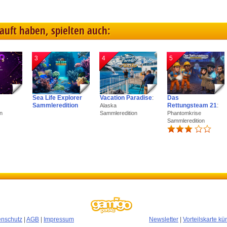
kauft haben, spielten auch:
3
4
5
Sea Life Explorer
Vacation Paradise
:
Das
Sammleredition
Rettungsteam 21
:
Alaska
n
Sammleredition
Phantomkrise
Sammleredition
enschutz
|
AGB
|
Impressum
Newsletter
|
Vorteilskarte k