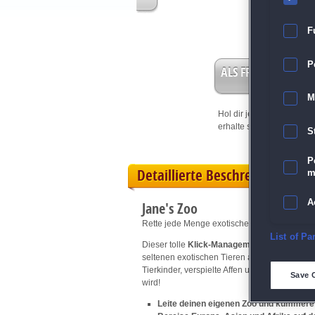
F
P
ALS FREISPIEL EIN
M
Hol dir jetzt deine
Vorteil
erhalte sofort bis zu 15 Fr
S
P
Detaillierte Beschreibung
m
A
Jane's Zoo
Rette jede Menge exotische Tiere vor dem Au
E
List of Pa
Dieser tolle
Klick-Management
-Hit lässt di
seltenen exotischen Tieren aus aller Welt ei
D
Tierkinder, verspielte Affen und viele andere
Save 
wird!
M
Leite deinen eigenen Zoo und kümmere 