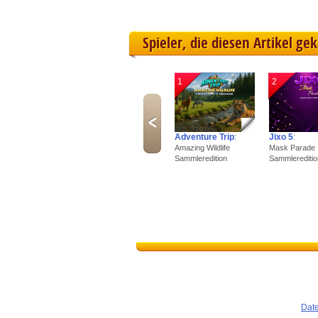
Spieler, die diesen Artikel ge
1
2
Adventure Trip
:
Jixo 5
:
Amazing Wildlife
Mask Parade
Sammleredition
Sammlereditio
Dat