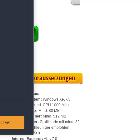
 Machern des Klick-
ENKORB
 Vollversion
eilskarte
Systemvoraussetzungen
Für Jane's Zoo:
Betriebssystem:
Windows XP/7/8
Prozessor:
Mind. CPU 1000 MHz
n,
Speicherplatz:
Mind. 80 MB
Arbeitsspeicher:
Mind. 512 MB
Videospeicher:
Grafikkarte mit mind. 32
Accept
MB, 3D-Beschleuniger empfohlen
DirectX:
Ab v9.0
Internet Explorer:
Ab v.7.0