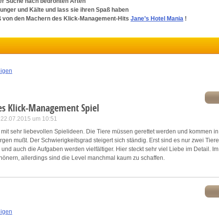
der Suche nach bedrohten Arten
unger und Kälte und lass sie ihren Spaß haben
ink different devices
ß von den Machern des Klick-Management-Hits
Jane’s Hotel Mania
!
dentify devices based on information transmitted automatically
ave and communicate privacy choices
eigen
w Purposes
es Klick-Management Spiel
m 22.07.2015 um 10:51
 mit sehr liebevollen Spielideen. Die Tiere müssen gerettet werden und kommen in
gen mußt. Der Schwierigkeitsgrad steigert sich ständig. Erst sind es nur zwei Tiere
 und auch die Aufgaben werden vielfältiger. Hier steckt sehr viel Liebe im Detail. 
önern, allerdings sind die Level manchmal kaum zu schaffen.
eigen