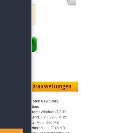
ENKORB
 Vollversion
rteilskarte
Systemvoraussetzungen
Für Jane's Hotel: New Story
Sammleredition:
Betriebssystem:
Windows 7/8/10
Prozessor:
Mind. CPU 2200 MHz
Speicherplatz:
Mind. 600 MB
Arbeitsspeicher:
Mind. 2048 MB