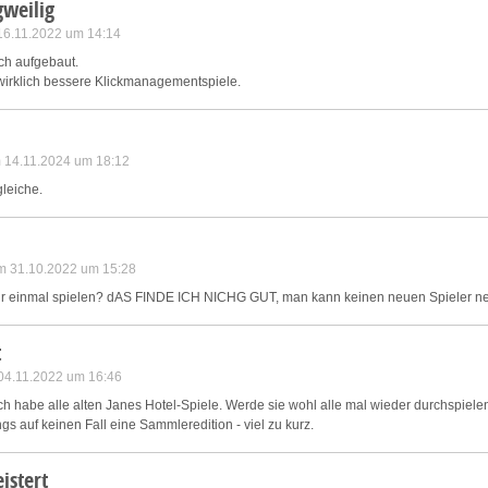
gweilig
 16.11.2022 um 14:14
ich aufgebaut.
 wirklich bessere Klickmanagementspiele.
m 14.11.2024 um 18:12
gleiche.
m 31.10.2022 um 15:28
r einmal spielen? dAS FINDE ICH NICHG GUT, man kann keinen neuen Spieler n
t
 04.11.2022 um 16:46
Ich habe alle alten Janes Hotel-Spiele. Werde sie wohl alle mal wieder durchspielen
ngs auf keinen Fall eine Sammleredition - viel zu kurz.
istert