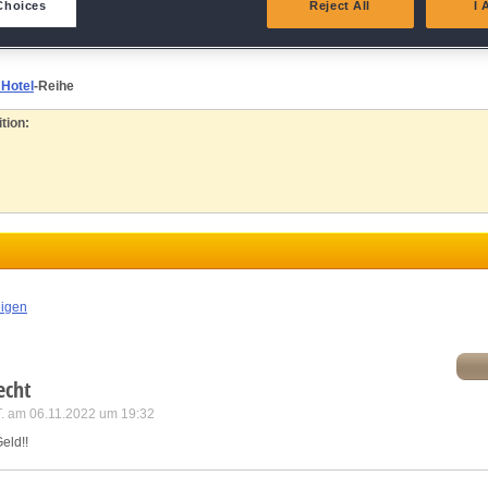
Choices
Reject All
I 
atch and combine data from other data sources
 Hotel
-Reihe
ink different devices
tion:
dentify devices based on information transmitted automatically
ave and communicate privacy choices
w Purposes
eigen
echt
T. am 06.11.2022 um 19:32
eld!!