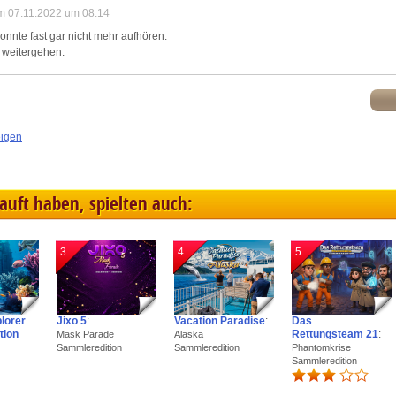
m 07.11.2022 um 08:14
 Konnte fast gar nicht mehr aufhören.
 weitergehen.
eigen
kauft haben, spielten auch:
3
4
5
plorer
Jixo 5
:
Vacation Paradise
:
Das
tion
Rettungsteam 21
:
Mask Parade
Alaska
Sammleredition
Sammleredition
Phantomkrise
Sammleredition