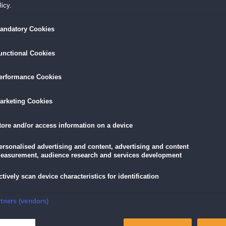
icy.
tures,
Bonuslevel
Extras für dein Hotel
redition
andatory Cookies
Hintergrundbilder
unctional Cookies
LÖSEN
GRATIS DOWNLOADEN
IN DEN WAR
erformance Cookies
19,90 €
arketing Cookies
skarte
und
Lade dir das Spiel jetzt herunter und
für die
eispiele!
teste es 60 Minuten lang kostenlos!
11,90 €
mit der
Vo
tore and/or access information on a device
ersonalised advertising and content, advertising and content
easurement, audience research and services development
eredition
ctively scan device characteristics for identification
er aufzubauen!
stellt fest, dass die Familiengeschichte wahr ist: Ihre Vorfahrin war die erste
nsure security, prevent and detect fraud, and fix errors
rtners (vendors)
as Hotel und seinen Ruhm wiederherstellen. Und nach dem Erfolg warten weitere
 Hotels, die das Talent von Jane dringend benötigen! Hilf Jane in der Neuauflage
 aller Gäste zu erfüllen und führe die Hotels zum Erfolg!
eliver and present advertising and content