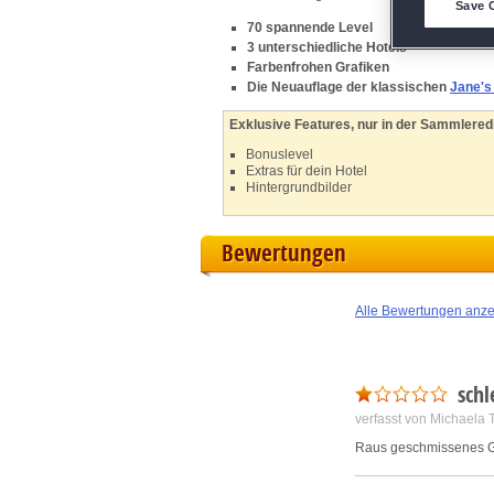
Save 
70 spannende Level
3 unterschiedliche Hotels
M
Farbenfrohen Grafiken
Die Neuauflage der klassischen
Jane's
L
Exklusive Features, nur in der Sammleredi
I
Bonuslevel
Extras für dein Hotel
Hintergrundbilder
S
Bewertungen
Sho
Alle Bewertungen anz
schl
verfasst von Michaela 
Raus geschmissenes G