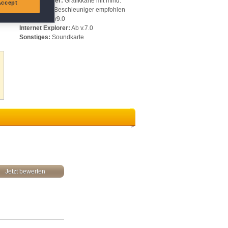
Videospeicher:
Grafikkarte mit mind.
Accept
128 MB, 3D-Beschleuniger empfohlen
DirectX:
Ab v9.0
Internet Explorer:
Ab v.7.0
Sonstiges:
Soundkarte
Jetzt bewerten