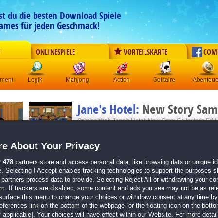
est du die besten Download Spiele
ames für jeden Geschmack!
G
ONLINESPIELE
VORTEILSKARTE
COM
ement
Logik
Mahjong
Action
Solitaire
Abenteue
Jane's Hotel:
New Story Sam
Originaltitel:
Jane's Hotel: New Story Collector's Edit
Entwickler:
Mersie
e About Your Privacy
von
12 Mitgliedern
r
478
partners store and access personal data, like browsing data or unique ide
Klick-Management
| Größe: 387.6 MB
e. Selecting I Accept enables tracking technologies to support the purposes 
partners process data to provide. Selecting Reject All or withdrawing your con
70 spannende Level
em. If trackers are disabled, some content and ads you see may not be as rel
3 unterschiedliche Hotels
surface this menu to change your choices or withdraw consent at any time by 
Farbenfrohen Grafiken
erences link on the bottom of the webpage [or the floating icon on the bottom
Die Neuauflage der klassischen
Jane's Hotel
-Re
 applicable]. Your choices will have effect within our Website. For more details