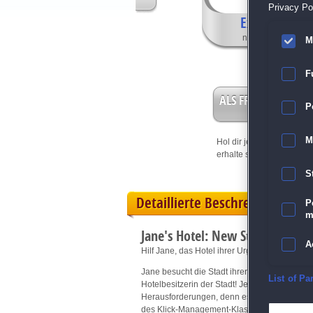
Privacy Pol
Exklusive Fea
nur in der Sammle
M
F
ALS FREISPIEL EIN
P
M
Hol dir jetzt deine
Vorteil
erhalte sofort bis zu 15 Fr
S
Detaillierte Beschreibung
P
m
Jane's Hotel: New Story Samml
A
Hilf Jane, das Hotel ihrer Urgroßmutter wied
Jane besucht die Stadt ihrer Urgroßmutter und 
E
List of Pa
Hotelbesitzerin der Stadt! Jetzt will Jane d
Herausforderungen, denn es gibt zwei weitere
des Klick-Management-Klassikers, die Wünsche
D