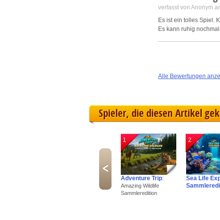
verfasst von Anonym a
Es ist ein tolles Spiel.
Es kann ruhig nochmal
Alle Bewertungen anz
Spieler, die diesen Artikel ge
1
2
Adventure Trip
:
Sea Life Ex
Sammleredi
Amazing Wildlife
Sammleredition