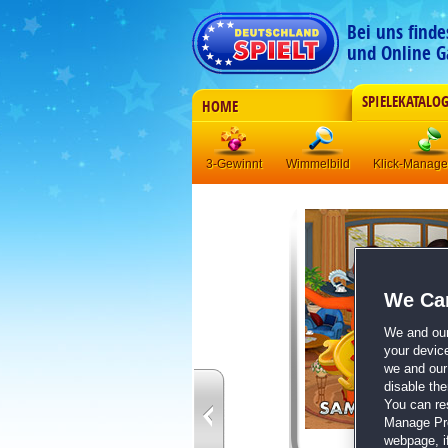
Bei uns find
und Online G
SPIELEKATALO
HOME
3-Gewinnt
Wimmelbild
Klick-Manag
We Car
We and ou
your devic
we and our 
disable th
You can re
Manage Pref
webpage, if