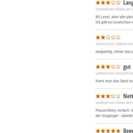
Lan
verfasst von Marie am
80 Level, aber alle gle
Da gibt es inzwischen
verfasst von Sabine a
langweilig, immer das 
gut
verfasst von Anonym a
Kann man das Spiel nu
Net
verfasst von Heike am
Pausenfüller, einfach. 
die Vorgänger - allerdi
Bege