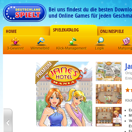
Bei uns findest du die besten Downlo
und Online Games für jeden Geschma
SPIELEKATALOG
HOME
ONLINESPIELE
3-Gewinnt
Wimmelbild
Klick-Management
Logik
Mahjon
Ja
Orig
Ent
Kli
E
M
V
E
E