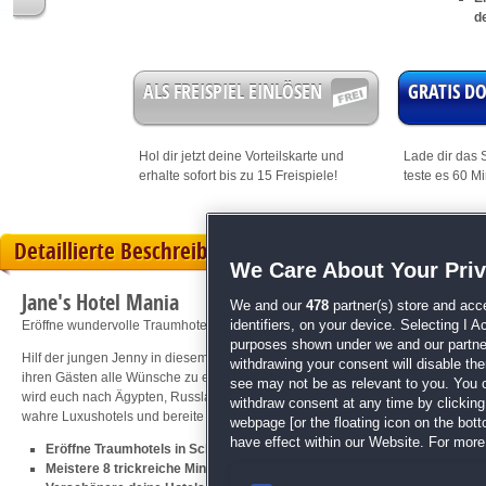
d
ALS FREISPIEL EINLÖSEN
GRATIS 
Hol dir jetzt deine
Vorteilskarte
und
Lade dir das S
erhalte sofort bis zu 15 Freispiele!
teste es 60 M
Detaillierte Beschreibung
We Care About Your Pri
Jane's Hotel Mania
We and our
478
partner(s) store and acc
identifiers, on your device. Selecting I 
Eröffne wundervolle Traumhotels auf der ganzen Welt!
purposes shown under we and our partners
Hilf der jungen Jenny in diesem
Klick-Management
-Abenteuer, sich als Mana
withdrawing your consent will disable th
ihren Gästen alle Wünsche zu erfüllen! Ihr beginnt in einem ehrwürdigen Schl
see may not be as relevant to you. You 
wird euch nach Ägypten, Russland und sogar ins glamouröse Monaco führen. 
withdraw consent at any time by clickin
wahre Luxushotels und bereite deinen Gästen einen unvergesslich schönen Au
webpage [or the floating icon on the botto
have effect within our Website. For more 
Eröffne Traumhotels in Schottland, Ägypten, Russland und Monaco
Meistere 8 trickreiche Minispiele