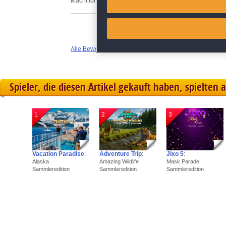
Macht für eine Weile Spaß
Link different devices
Identify devices based on inf
Alle Bewertungen anzeigen
Save and communicate priva
Spieler, die diesen Artikel gekauft haben, spielten 
1
2
3
Vacation Paradise
:
Adventure Trip
:
Jixo 5
:
Alaska
Amazing Wildlife
Mask Parade
Sammleredition
Sammleredition
Sammleredition