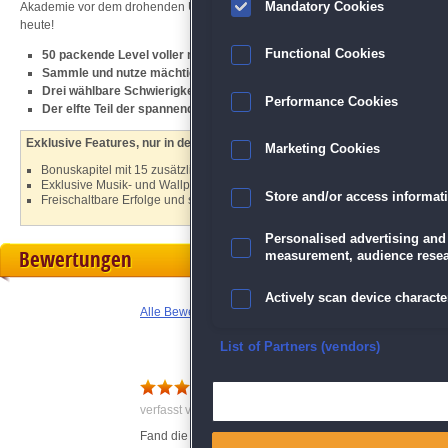
Mandatory Cookies
Akademie vor dem drohenden Untergang. Begleite den Vampir auf diesem mag
heute!
Functional Cookies
50 packende Level voller magischer Rätsel
Sammle und nutze mächtige Artefakte
Drei wählbare Schwierigkeitsstufen
Performance Cookies
Der elfte Teil der spannenden
Incredible Dracula
-Serie
Exklusive Features, nur in der Sammleredition:
Marketing Cookies
Bonuskapitel mit 15 zusätzlichen Leveln
Exklusive Musik- und Wallpaper-Downloads
Store and/or access informat
Freischaltbare Erfolge und sammelbare Gegenstände
Personalised advertising and
Bewertungen
measurement, audience resea
Actively scan device character
Alle Bewertungen anzeigen
Ensure security, prevent and d
List of Partners (vendors)
Tolles Spiel
Deliver and present advertisi
verfasst von Anonym am 28.10.2024 um 14:58
Fand die 11te Folge mit eine der schönsten. Toller Kl
Match and combine data from