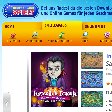
Bei uns findest du die besten Downlo
und Online Games für jeden Geschma
SPIELEKATALOG
HOME
ONLINESPIELE
3-Gewinnt
Wimmelbild
Klick-Management
Logik
Mahjon
In
Sa
Orig
Ent
Kli
5
S
D