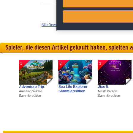
Link different devices
Alle Bewertungen anzeigen
Identify devices based on inf
Save and communicate priva
Spieler, die diesen Artikel gekauft haben, spielten 
1
2
3
Adventure Trip
:
Sea Life Explorer
Jixo 5
:
Sammleredition
Amazing Wildlife
Mask Parade
Sammleredition
Sammleredition