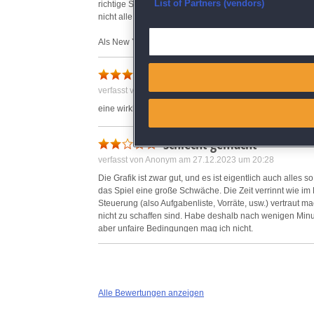
Ensure security, prevent and d
List of Partners (vendors)
richtige Strategie. Der beschriebene Level kann easy ge
nicht alle Gefangenen befreit oder alle Käfer bekämpft we
Deliver and present advertisi
Als New Yankee Fan kann ich nur sagen, dass das Spiel
Levels schnell begreift, worauf es ankommt und welche St
Match and combine data from
verfasst von Anonym am 15.01.2024 um 01:35
Link different devices
eine wirkliche Herausforderung
Identify devices based on inf
Schlecht gemacht
verfasst von Anonym am 27.12.2023 um 20:28
Save and communicate priva
Die Grafik ist zwar gut, und es ist eigentlich auch alles
das Spiel eine große Schwäche. Die Zeit verrinnt wie im
Steuerung (also Aufgabenliste, Vorräte, usw.) vertraut m
nicht zu schaffen sind. Habe deshalb nach wenigen Minute
aber unfaire Bedingungen mag ich nicht.
Alle Bewertungen anzeigen