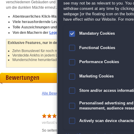
verschiedenen Gebäuden und Denkmälern große Herausforderungen erfordert. 
see may not be as relevant to you. You 
um die dunklen Mächte erneut zu verbannen und den Fluch aufzuheben!
withdraw consent at any time by clickin
webpage [or the floating icon on the botto
Abenteuerliches Klick-Management-Spiel
have effect within our Website. For more 
Viele herausfordernde Levels
Tolle Auszeichnungen und Pokale
Von den Machern der
Legend of Egypt
-Serie
Mandatory Cookies
Exklusive Features, nur in der Sammleredition:
Functional Cookies
Zehn Bonuslevel für noch mehr Abenteuer
Versteckte Ankhs in jedem Level
Wunderschöne herunterladbare Hintergrundbilder
Performance Cookies
Bewertungen
Marketing Cookies
Store and/or access informat
Alle Bewertungen anzeigen
Personalised advertising and
measurement, audience resea
Spitzenspiel
Actively scan device character
verfasst von Anonym am 04.01.2024 um 10:10
So selten ich auch Bewertungen schreibe, hier muss ich k