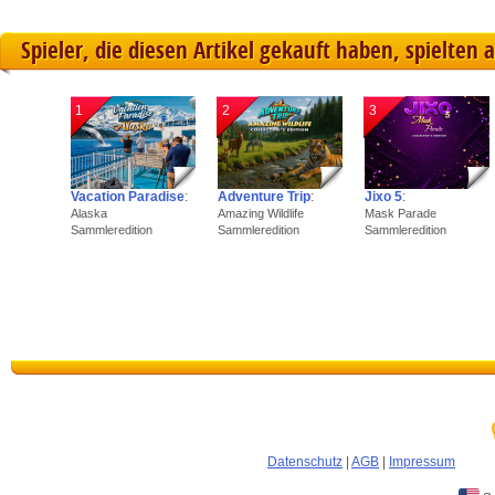
Spieler, die diesen Artikel gekauft haben, spielten 
1
2
3
Vacation Paradise
:
Adventure Trip
:
Jixo 5
:
Alaska
Amazing Wildlife
Mask Parade
Sammleredition
Sammleredition
Sammleredition
Datenschutz
|
AGB
|
Impressum