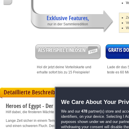
V
Exklusive Features,
Z
V
nur in der Sammleredition
W
ALS FREISPIEL EINLÖSEN
GRATIS 
Hol dir jetzt deine
Vorteilskarte
und
Lade dir das S
erhalte sofort bis zu 15 Freispiele!
teste es 60 M
Detaillierte Beschreibung
We Care About Your Pri
Heroes of Egypt - Der Fluch des Sethos Sammleredition
We and our
478
partner(s) store and acc
Hilf dabei, die finsteren Mächte zu besiegen!
identifiers, on your device. Selecting I 
Lange Zeit sicher in einem Tempelkomplex eingesperrt, werden versehentlich d
purposes shown under we and our partners
und einen schweren Fluch. Dein Weg führt dich durch unterschiedliche Lands
withdrawing your consent will disable th