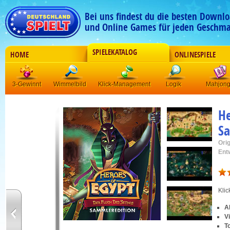
Bei uns findest du die besten Downlo
und Online Games für jeden Geschma
SPIELEKATALOG
HOME
ONLINESPIELE
3-Gewinnt
Wimmelbild
Klick-Management
Logik
Mahjon
He
Sa
Orig
Ent
Kli
A
V
T