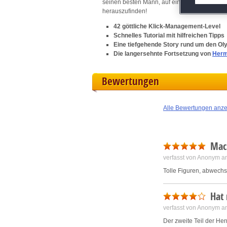
seinen besten Mann, auf eine weitere
Klick
herauszufinden!
M
42 göttliche Klick-Management-Level
Schnelles Tutorial mit hilfreichen Tipps
L
Eine tiefgehende Story rund um den O
Die langersehnte Fortsetzung von
Herm
I
Bewertungen
S
Alle Bewertungen anz
Sho
Mach
verfasst von Anonym a
Tolle Figuren, abwechs
Hat 
verfasst von Anonym a
Der zweite Teil der Her