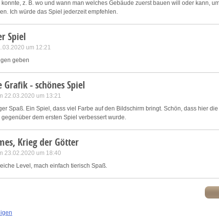
 konnte, z. B. wo und wann man welches Gebäude zuerst bauen will oder kann, um
. Ich würde das Spiel jederzeit empfehlen.
r Spiel
1.03.2020 um 12:21
ungen geben
e Grafik - schönes Spiel
m 22.03.2020 um 13:21
er Spaß. Ein Spiel, dass viel Farbe auf den Bildschirm bringt. Schön, dass hier di
s gegenüber dem ersten Spiel verbessert wurde.
es, Krieg der Götter
m 23.02.2020 um 18:40
reiche Level, mach einfach tierisch Spaß.
eigen