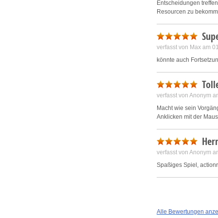
Entscheidungen treffen
Resourcen zu bekommen
Supe
verfasst von Max am 0
könnte auch Fortsetz
Toll
verfasst von Anonym a
Macht wie sein Vorgäng
Anklicken mit der Mau
Herm
verfasst von Anonym a
Spaßiges Spiel, action
Alle Bewertungen anz