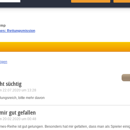
-Management
-Quest, um die Menschen zu retten und mehr über die Göttin
atch and combine data from other data sources
ink different devices
lymp
es: Rettungsmission
dentify devices based on information transmitted automatically
ave and communicate privacy choices
eigen
w Purposes
t süchtig
m 22.07.2020 um 13:28
lungsreich, bitte mehr davon
mir gut gefallen
m 20.02.2020 um 00:48
mes-Reihe ist gut gelungen. Besonders hat mir gefallen, dass man als Spieler einig