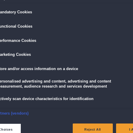
andatory Cookies
LÖSEN
GRATIS DOWNLOADEN
IN DEN WAR
unctional Cookies
16,95 €
skarte
und
Lade dir das Spiel jetzt herunter und
für die
eispiele!
teste es 60 Minuten lang kostenlos!
5,89 €
mit der
Vort
erformance Cookies
Dieses Spiel ist auch als Sammleredition
arketing Cookies
erhältlich
mit Bonuskapitel und tollen Extras!
tore and/or access information on a device
ersonalised advertising and content, advertising and content
easurement, audience research and services development
ctively scan device characteristics for identification
iele!
nsure security, prevent and detect fraud, and fix errors
rtners (vendors)
m heutigen Tag entgegen: Die Eröffnung der olympischen Spiele! Traditionsgemäß
ellen sich mutigen Aufgaben. Doch dann wendet sich das Blatt: Eine zornentbrannte
eliver and present advertising and content
und will den Olymp erobern! Zeus zweifelt keine Sekunde und schickt Hermes,
Choices
Reject All
I 