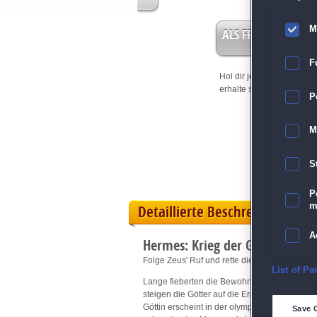
M
ALS FREISPIEL EIN
F
Hol dir jetzt deine
Vorteil
erhalte sofort bis zu 15 Fr
P
M
S
P
m
Detaillierte Beschreibung
A
Hermes: Krieg der Götter
Folge Zeus' Ruf und rette die olympischen Sp
E
List of Pa
Lange fieberten die Bewohner von Hellas de
steigen die Götter auf die Erde hinab und st
D
Göttin erscheint in der olympischen Flamme 
Save 