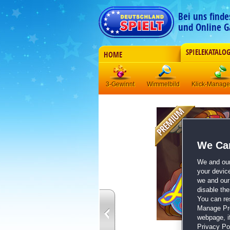
Bei uns find
und Online G
SPIELEKATALO
HOME
3-Gewinnt
Wimmelbild
Klick-Manag
We Car
We and ou
your devic
we and our 
disable th
You can re
Manage Pref
webpage, if
Privacy Pol