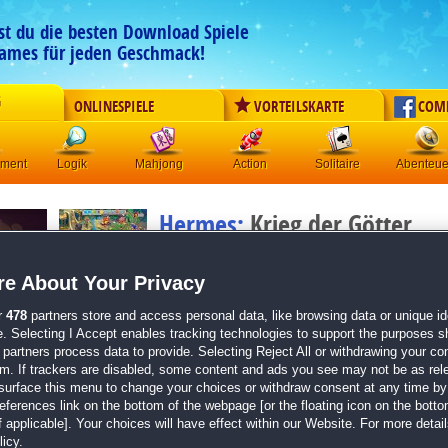
est du die besten Download Spiele
ames für jeden Geschmack!
G
ONLINESPIELE
VORTEILSKARTE
COM
ement
Logik
Mahjong
Action
Solitaire
Abenteue
Hermes:
Krieg der Götter
Originaltitel:
Hermes: War of the Gods
Entwickler:
Alawar
e About Your Privacy
von
6 Mitgliedern
r
478
partners store and access personal data, like browsing data or unique ide
e. Selecting I Accept enables tracking technologies to support the purposes 
Klick-Management
| Größe: 524.7 MB
partners process data to provide. Selecting Reject All or withdrawing your con
em. If trackers are disabled, some content and ads you see may not be as rel
42 göttliche Klick-Management-Level
surface this menu to change your choices or withdraw consent at any time by 
Schnelles Tutorial mit hilfreichen Tipps
erences link on the bottom of the webpage [or the floating icon on the bottom
Eine tiefgehende Story rund um den Olymp
 applicable]. Your choices will have effect within our Website. For more details
Die langersehnte Fortsetzung von
Hermes: Rett
icy.