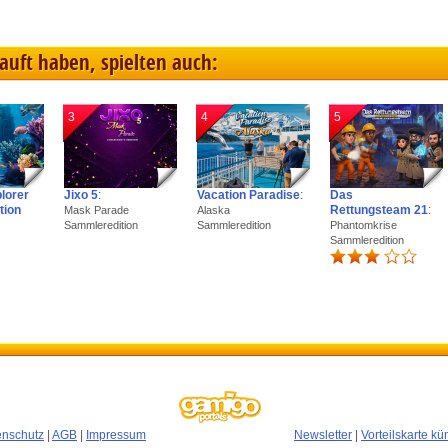
kauft haben, spielten auch:
3
4
5
plorer
Jixo 5
:
Vacation Paradise
:
Das
tion
Rettungsteam 21
:
Mask Parade
Alaska
Sammleredition
Sammleredition
Phantomkrise
Sammleredition
enschutz
|
AGB
|
Impressum
Newsletter
|
Vorteilskarte k