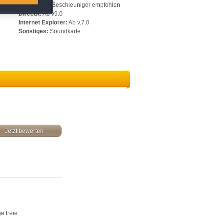
512 MB, 3D-Beschleuniger empfohlen
DirectX:
Ab v9.0
Internet Explorer:
Ab v.7.0
Sonstiges:
Soundkarte
Jetzt bewerten
e freie