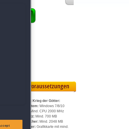
ENKORB
 Vollversion
eilskarte
Systemvoraussetzungen
Für Hermes: Krieg der Götter:
Betriebssystem:
Windows 7/8/10
Prozessor:
Mind. CPU 2000 MHz
Speicherplatz:
Mind. 700 MB
Arbeitsspeicher:
Mind. 2048 MB
Accept
Videospeicher:
Grafikkarte mit mind.