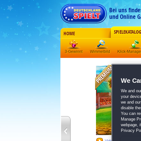
Bei uns find
und Online G
SPIELEKATALO
HOME
3-Gewinnt
Wimmelbild
Klick-Manag
We Car
We and ou
your devic
we and our 
disable th
You can re
Manage Pref
webpage, if
Privacy Pol