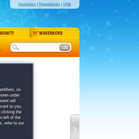
Anmelden
|
Registrieren
|
Hilfe
MUNITY
WARENKORB
r
nte
ntifiers, on
shown under
sent will
evant to you.
clicking the
-left of the
, refer to our