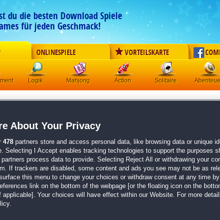
est du die besten Download Spiele
ames für jeden Geschmack!
G
ONLINESPIELE
VORTEILSKARTE
COM
ement
Logik
Mahjong
Action
Solitaire
Abenteue
Golden Rails:
Rätselhafte Er
Originaltitel:
Golden Rails: Harvest of Riddles
e About Your Privacy
Entwickler:
Alawar
r
478
partners store and access personal data, like browsing data or unique ide
von
5 Mitgliedern
e. Selecting I Accept enables tracking technologies to support the purposes 
partners process data to provide. Selecting Reject All or withdrawing your con
Klick-Management
| Größe: 314.5 MB
em. If trackers are disabled, some content and ads you see may not be as rel
surface this menu to change your choices or withdraw consent at any time by 
Spannendes Klick-Management-Spiel
erences link on the bottom of the webpage [or the floating icon on the bottom
45 herausfordernde Levels
 applicable]. Your choices will have effect within our Website. For more details
Verdiene Dutzende Erfolge
icy.
Der nächste Teil der
Golden Rails
-Serie