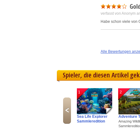
Gold
verfasst von Anonym a
Habe schon viele von G
Alle Bewertungen anz
Spieler, die diesen Artikel ge
1
2
Sea Life Explorer
Adventure T
Sammleredition
Amazing Wildli
Sammlereditio