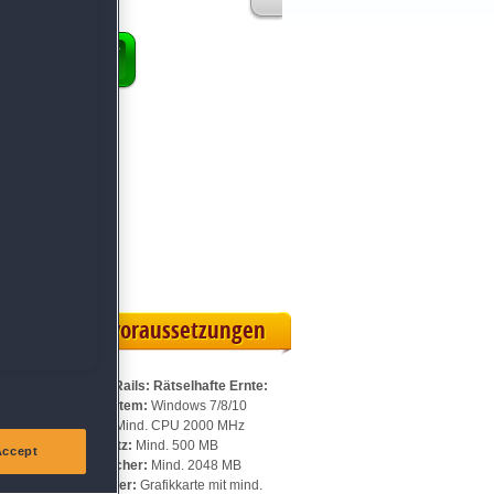
ENKORB
 Vollversion
eilskarte
Systemvoraussetzungen
Für Golden Rails: Rätselhafte Ernte:
Betriebssystem:
Windows 7/8/10
Prozessor:
Mind. CPU 2000 MHz
Speicherplatz:
Mind. 500 MB
Accept
Arbeitsspeicher:
Mind. 2048 MB
Videospeicher:
Grafikkarte mit mind.