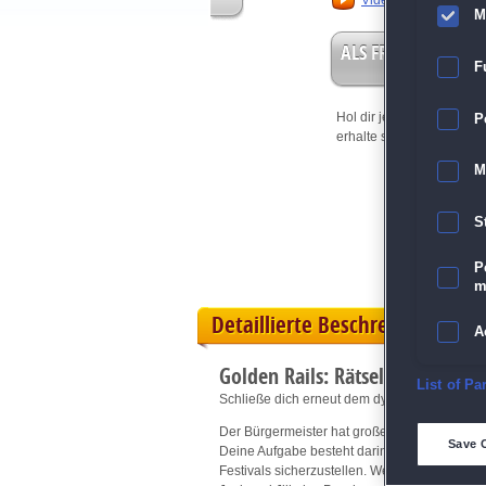
Video anschauen
M
ALS FREISPIEL EIN
F
Hol dir jetzt deine
Vorteil
P
erhalte sofort bis zu 15 Fr
M
S
P
m
Detaillierte Beschreibung
A
Golden Rails: Rätselhafte Ernte
E
List of Pa
Schließe dich erneut dem dynamischen Duo Ja
Der Bürgermeister hat große Pläne für die Stad
D
Save 
Deine Aufgabe besteht darin, die reiche Gem
Festivals sicherzustellen. Wenn du tiefer in d