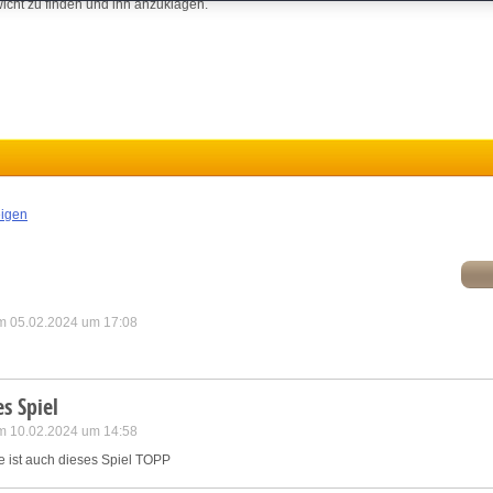
atch and combine data from other data sources
wicht zu finden und ihn anzuklagen.
ink different devices
dentify devices based on information transmitted automatically
ave and communicate privacy choices
eigen
w Purposes
m 05.02.2024 um 17:08
es Spiel
m 10.02.2024 um 14:58
e ist auch dieses Spiel TOPP