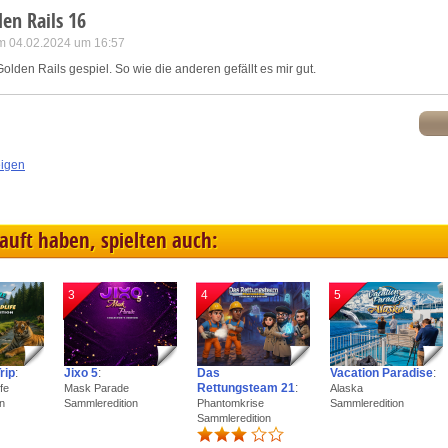
en Rails 16
m 04.02.2024 um 16:57
olden Rails gespiel. So wie die anderen gefällt es mir gut.
eigen
kauft haben, spielten auch:
3
4
5
rip
:
Jixo 5
:
Das
Vacation Paradise
:
Rettungsteam 21
:
fe
Mask Parade
Alaska
n
Sammleredition
Phantomkrise
Sammleredition
Sammleredition