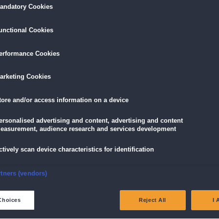
andatory Cookies
LÖSEN
GRATIS DOWNLOADEN
IN DEN WAR
unctional Cookies
16,95 €
skarte
und
Lade dir das Spiel jetzt herunter und
erformance Cookies
für die
eispiele!
teste es 60 Minuten lang kostenlos!
5,89 €
mit der
Vort
arketing Cookies
Dieses Spiel ist auch als Sammleredition
erhältlich
tore and/or access information on a device
mit Bonuskapitel und tollen Extras!
ersonalised advertising and content, advertising and content
easurement, audience research and services development
ctively scan device characteristics for identification
nsure security, prevent and detect fraud, and fix errors
rtners (vendors)
ck und Jill an!
t und es liegt an dir, Jack und Jill bei der Verwirklichung dieser Pläne zu helfen.
eliver and present advertising and content
Choices
Reject All
I 
üseernte zu transportieren und alte Eisenbahnen zu reparieren, um den Erfolg des
ie Geschichte eintauchst, wirst du ein Netz aus Intrigen und Betrug entdecken. Hilf