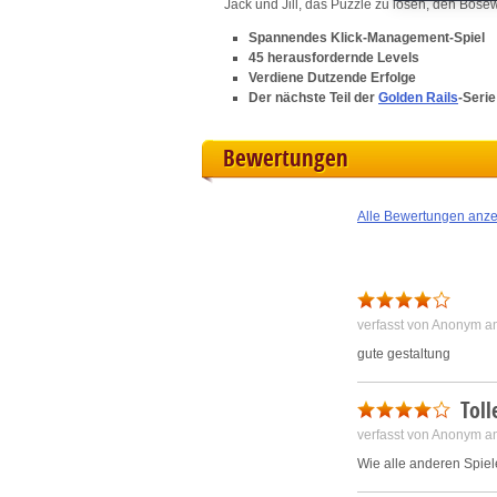
M
Jack und Jill, das Puzzle zu lösen, den Böse
Spannendes Klick-Management-Spiel
L
45 herausfordernde Levels
Verdiene Dutzende Erfolge
Der nächste Teil der
Golden Rails
-Serie
I
Bewertungen
S
Alle Bewertungen anz
Sho
verfasst von Anonym a
gute gestaltung
Toll
verfasst von Anonym a
Wie alle anderen Spiel