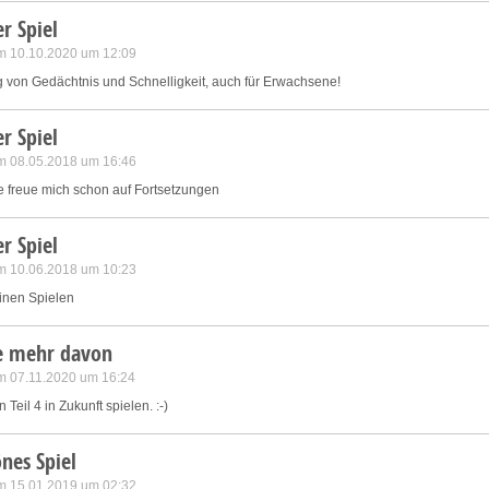
r Spiel
m 10.10.2020 um 12:09
ng von Gedächtnis und Schnelligkeit, auch für Erwachsene!
r Spiel
m 08.05.2018 um 16:46
sse freue mich schon auf Fortsetzungen
r Spiel
m 10.06.2018 um 10:23
inen Spielen
te mehr davon
m 07.11.2020 um 16:24
Teil 4 in Zukunft spielen. :-)
nes Spiel
m 15.01.2019 um 02:32