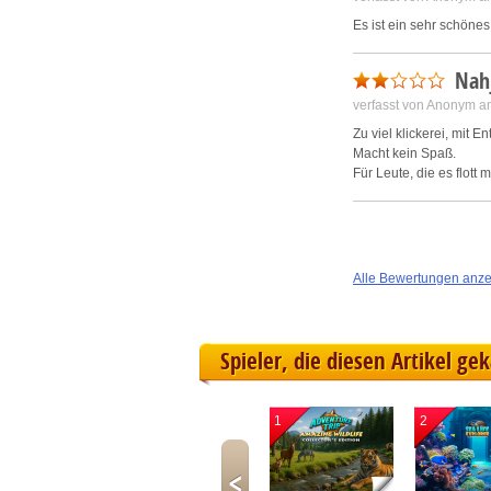
Es ist ein sehr schöne
Nah
verfasst von Anonym a
Zu viel klickerei, mit 
Macht kein Spaß.
Für Leute, die es flott 
Alle Bewertungen anz
Spieler, die diesen Artikel ge
1
2