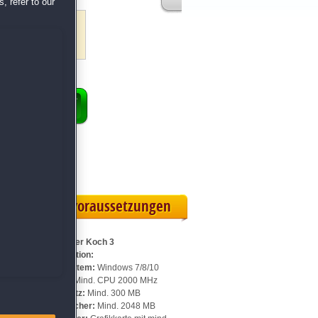
, refer to our
evel
piel
ENKORB
 Vollversion
rteilskarte
Systemvoraussetzungen
Für Fröhlicher Koch 3
Sammleredition:
Betriebssystem:
Windows 7/8/10
n
Prozessor:
Mind. CPU 2000 MHz
Speicherplatz:
Mind. 300 MB
Arbeitsspeicher:
Mind. 2048 MB