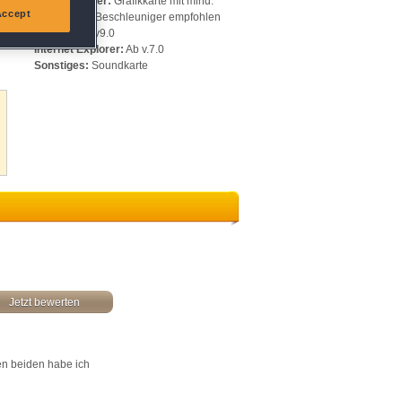
Videospeicher:
Grafikkarte mit mind.
Accept
128 MB, 3D-Beschleuniger empfohlen
DirectX:
Ab v9.0
Internet Explorer:
Ab v.7.0
Sonstiges:
Soundkarte
Jetzt bewerten
en beiden habe ich