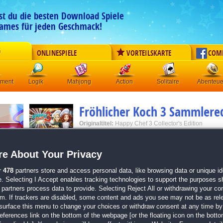
est du die besten Download Spiele
ames für jeden Geschmack!
G
ONLINESPIELE
VORTEILSKARTE
COM
ement
Logik
Mahjong
Action
Solitaire
Abenteue
Fröhlicher Koch 3 Sammlered
Originaltitel:
Happy Chef 3 Collector's Edition
Entwickler:
Nordcurrent
e About Your Privacy
von
13 Mitgliedern
Klick-Management
| Größe: 215.6 MB
r
478
partners store and access personal data, like browsing data or unique ide
e. Selecting I Accept enables tracking technologies to support the purposes 
Klick-Management-Aufgaben für echte Meisterk
partners process data to provide. Selecting Reject All or withdrawing your con
Diverse Minispiele mit hoch entwickelter Grafik
em. If trackers are disabled, some content and ads you see may not be as rel
Über 70 spannende Level, die es zu meistern gib
surface this menu to change your choices or withdraw consent at any time by 
Kochen ist dein Ding? Dann mach gleich weiter 
erences link on the bottom of the webpage [or the floating icon on the bottom