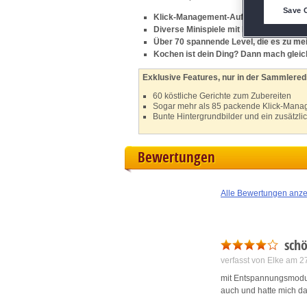
D
Save 
Klick-Management-Aufgaben für echte
Diverse Minispiele mit hoch entwickelte
M
Über 70 spannende Level, die es zu mei
Kochen ist dein Ding? Dann mach gleic
L
Exklusive Features, nur in der Sammleredi
60 köstliche Gerichte zum Zubereiten
I
Sogar mehr als 85 packende Klick-Mana
Bunte Hintergrundbilder und ein zusätzli
S
Bewertungen
Sho
Alle Bewertungen anz
schö
verfasst von Elke am 
mit Entspannungsmodus 
auch und hatte mich da