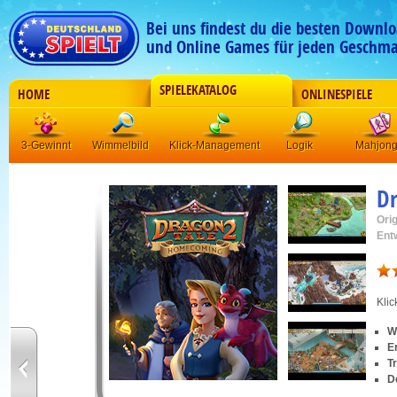
Bei uns findest du die besten Downlo
und Online Games für jeden Geschma
SPIELEKATALOG
HOME
ONLINESPIELE
3-Gewinnt
Wimmelbild
Klick-Management
Logik
Mahjon
Dr
Orig
Ent
Kli
W
E
T
D