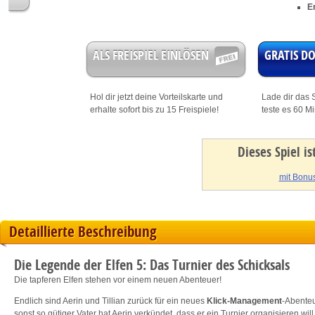
E
ALS FREISPIEL EINLÖSEN
GRATIS 
Hol dir jetzt deine
Vorteilskarte
und
Lade dir das S
erhalte sofort bis zu 15 Freispiele!
teste es 60 M
Dieses Spiel i
mit Bonus
Detaillierte Beschreibung
Die Legende der Elfen 5: Das Turnier des Schicksals
Die tapferen Elfen stehen vor einem neuen Abenteuer!
Endlich sind Aerin und Tillian zurück für ein neues
Klick-Management
-Abenteu
sonst so gütiger Vater hat Aerin verkündet, dass er ein Turnier organisieren will 