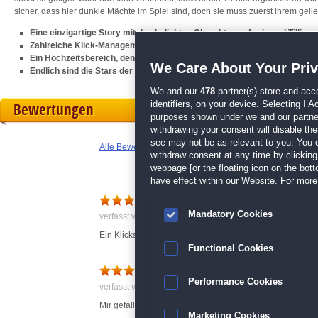
sicher, dass hier dunkle Mächte im Spiel sind, doch sie muss zuerst ihrem gelie
Eine einzigartige Story mit den beliebten Charakteren Aerin und Tillian
Zahlreiche Klick-Management-Level voller Herausforderungen
Ein Hochzeitsbereich, den du ganz nach Belieben dekorieren kannst
We Care About Your Pri
Endlich sind die Stars der
Die Legende der Elfen
-Serie zurück!
We and our
478
partner(s) store and acc
identifiers, on your device. Selecting I 
Bewertungen
purposes shown under we and our partners
withdrawing your consent will disable th
see may not be as relevant to you. You 
Alle Bewertungen anzeigen
withdraw consent at any time by clickin
webpage [or the floating icon on the botto
have effect within our Website. For more 
Netter Zeitvertreib
Mandatory Cookies
verfasst von Anonym am 11.01.2018 um 16:19
Ein Klickspiel ohne große Ansprüche. Für den kleinen Z
Functional Cookies
Tolles Spiel
Performance Cookies
verfasst von Anonym am 18.04.2021 um 17:20
Mir gefällt die ganze Serie sehr gut.
Marketing Cookies