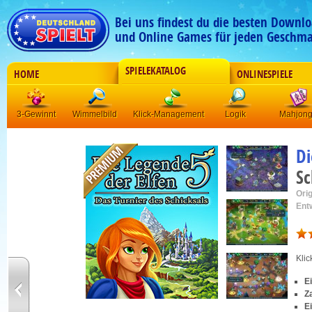
Bei uns findest du die besten Downlo
und Online Games für jeden Geschma
SPIELEKATALOG
HOME
ONLINESPIELE
3-Gewinnt
Wimmelbild
Klick-Management
Logik
Mahjon
Di
Sc
Orig
Ent
Kli
E
Z
E