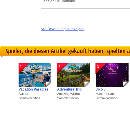
Liebe grüße Diamand
Alle Bewertungen anzeigen
Spieler, die diesen Artikel gekauft haben, spielten 
1
2
3
Vacation Paradise
:
Adventure Trip
:
Jixo 5
:
Alaska
Amazing Wildlife
Mask Parade
Sammleredition
Sammleredition
Sammleredition