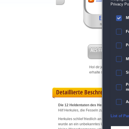
Video anschauen
Privacy Pol
Exklusive Fea
M
nur in der Sammle
F
P
ALS FREISPIEL EIN
M
Hol dir jetzt deine
Vorteil
erhalte sofort bis zu 15 Fr
S
P
m
Detaillierte Beschreibung
A
Die 12 Heldentaten des Herkules 15: Ein 
Hilf Herkules, die Fesseln zu lösen und das L
E
List of Pa
Herkules schlief friedlich an Bord eines Schi
wurde an ein unbekanntes Ufer geworfen und