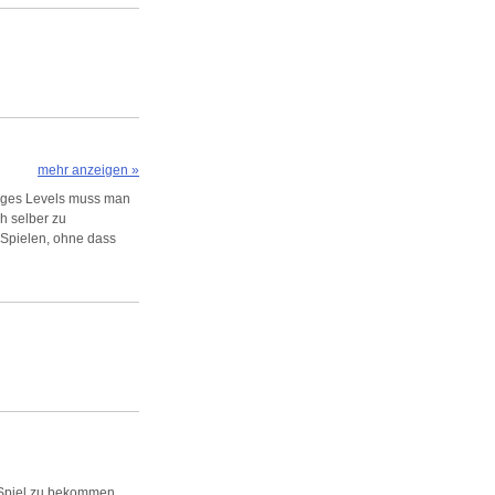
mehr anzeigen »
niges Levels muss man
h selber zu
 Spielen, ohne dass
s Spiel zu bekommen