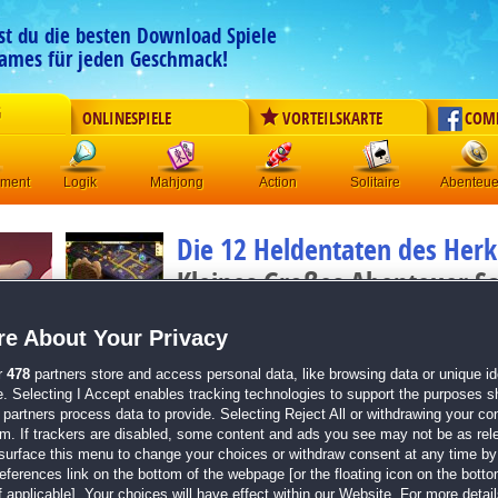
est du die besten Download Spiele
ames für jeden Geschmack!
G
ONLINESPIELE
VORTEILSKARTE
COM
ement
Logik
Mahjong
Action
Solitaire
Abenteue
Die 12 Heldentaten des Herk
Kleines Großes Abenteuer S
Originaltitel:
12 Labours of Hercules 15: Little Big Adv
Entwickler:
Jetdogs
e About Your Privacy
von
16 Mitgliedern
r
478
partners store and access personal data, like browsing data or unique ide
e. Selecting I Accept enables tracking technologies to support the purposes 
Klick-Management
| Größe: 273.0 MB
partners process data to provide. Selecting Reject All or withdrawing your con
em. If trackers are disabled, some content and ads you see may not be as rel
Eine heldenhafte Geschichte
surface this menu to change your choices or withdraw consent at any time by 
Herausforderndes Klick-Management-Spiel
erences link on the bottom of the webpage [or the floating icon on the bottom
Spannende Levels
 applicable]. Your choices will have effect within our Website. For more details