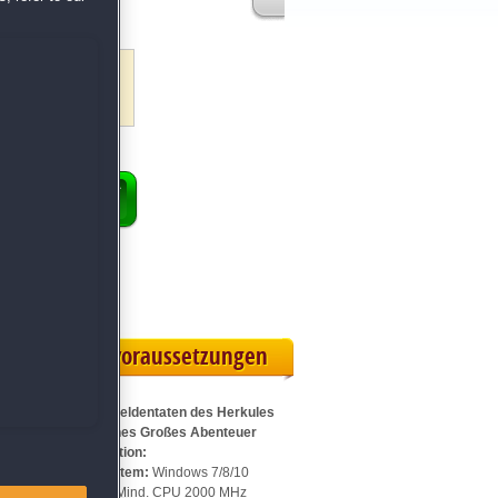
ules
-Serie
ENKORB
 Vollversion
rteilskarte
Systemvoraussetzungen
Für Die 12 Heldentaten des Herkules
15: Ein Kleines Großes Abenteuer
Sammleredition:
Betriebssystem:
Windows 7/8/10
Prozessor:
Mind. CPU 2000 MHz