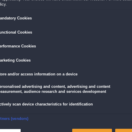
Der neuste Teil der
Die 12 Heldentaten des Herk
icy.
tures,
Zusätzliche Bonuslevel
andatory Cookies
Exklusive Hintergrundbilder
redition
Integrierte Lösungshilfe
unctional Cookies
erformance Cookies
LÖSEN
GRATIS DOWNLOADEN
IN DEN WAR
arketing Cookies
19,90 €
skarte
und
Lade dir das Spiel jetzt herunter und
für die
eispiele!
teste es 60 Minuten lang kostenlos!
tore and/or access information on a device
11,90 €
mit der
Vo
ersonalised advertising and content, advertising and content
easurement, audience research and services development
ctively scan device characteristics for identification
Kleines Grosses Abenteuer Sammleredition
and zu retten!
nsure security, prevent and detect fraud, and fix errors
rtners (vendors)
ffes, als sich eine sanfte Brise in einen Sturm verwandelte. Das Boot des Helden
 in Stücke gerissen. Während Herkules bewusstlos war, versammelte sich eine