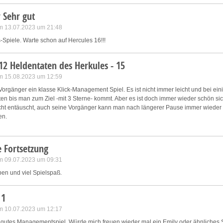
 Sehr gut
m 13.07.2023 um 21:48
s-Spiele. Warte schon auf Hercules 16!!!
12 Heldentaten des Herkules - 15
m 15.08.2023 um 12:59
orgänger ein klasse Klick-Management Spiel. Es ist nicht immer leicht und bei ei
ten bis man zum Ziel -mit 3 Sterne- kommt. Aber es ist doch immer wieder schön sic
 nicht entäuscht, auch seine Vorgänger kann man nach längerer Pause immer wieder
en.
 Fortsetzung
m 09.07.2023 um 09:31
ben und viel Spielspaß.
 1
m 10.07.2023 um 12:17
n gutes Managementspiel. Würde mich freuen wieder mal ein Emily oder ähnliche