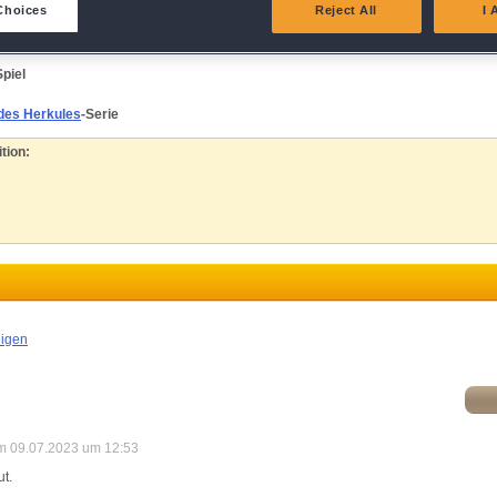
eliver and present advertising and content
 den Halbgott zu fesseln! Begib dich auf eine Reise mit Herkules und nimm an
Choices
Reject All
I 
 teil!
atch and combine data from other data sources
piel
ink different devices
 des Herkules
-Serie
tion:
dentify devices based on information transmitted automatically
ave and communicate privacy choices
w Purposes
eigen
m 09.07.2023 um 12:53
ut.