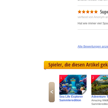
Supe
verfasst von Anonym a
Hat wie immer viel Sp
Alle Bewertungen anz
Spieler, die diesen Artikel ge
1
2
Sea Life Explorer
Adventure T
Sammleredition
Amazing Wildli
Sammlereditio