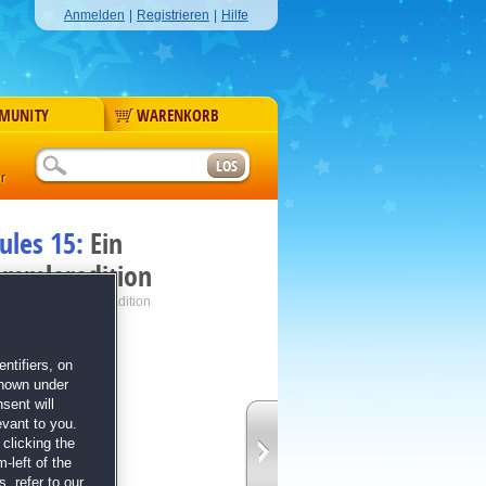
Anmelden
|
Registrieren
|
Hilfe
MUNITY
WARENKORB
r
ules 15:
Ein
ammleredition
enture Collector's Edition
ntifiers, on
shown under
sent will
evant to you.
clicking the
-left of the
, refer to our