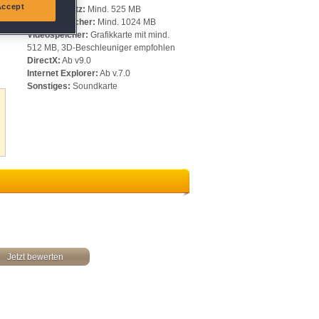
Accept
Speicherplatz:
Mind. 525 MB
Arbeitsspeicher:
Mind. 1024 MB
Videospeicher:
Grafikkarte mit mind.
512 MB, 3D-Beschleuniger empfohlen
DirectX:
Ab v9.0
Internet Explorer:
Ab v.7.0
Sonstiges:
Soundkarte
Jetzt bewerten