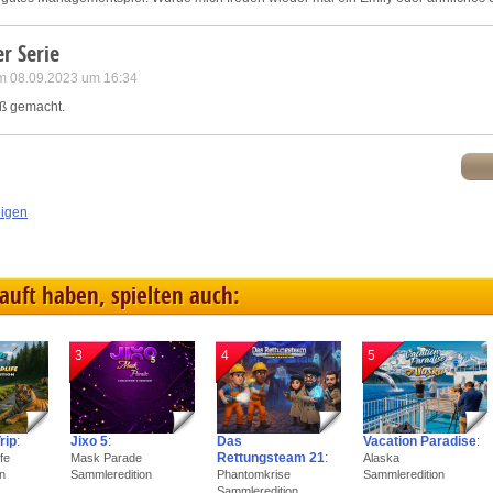
r Serie
m 08.09.2023 um 16:34
aß gemacht.
eigen
kauft haben, spielten auch:
3
4
5
rip
:
Jixo 5
:
Das
Vacation Paradise
:
Rettungsteam 21
:
fe
Mask Parade
Alaska
n
Sammleredition
Phantomkrise
Sammleredition
Sammleredition