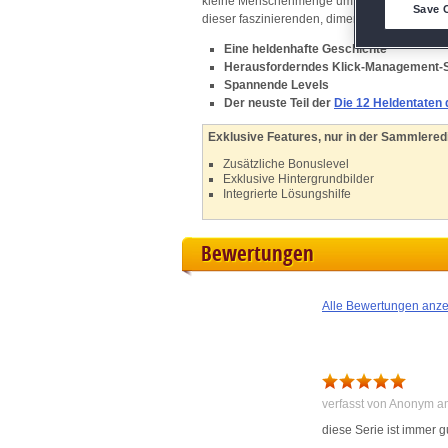
D
kleine Menschenmenge um ihn und beschloss,
Save 
dieser faszinierenden, dimensionslosen Reise
M
Eine heldenhafte Geschichte
Herausforderndes Klick-Management-S
Spannende Levels
L
Der neuste Teil der
Die 12 Heldentaten
Exklusive Features, nur in der Sammleredi
I
Zusätzliche Bonuslevel
Exklusive Hintergrundbilder
S
Integrierte Lösungshilfe
Bewertungen
Sho
Alle Bewertungen anz
verfasst von Anonym a
diese Serie ist immer g