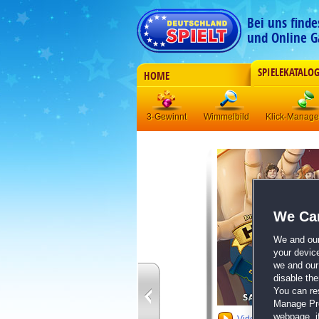
Bei uns find
und Online G
SPIELEKATALO
HOME
3-Gewinnt
Wimmelbild
Klick-Manag
We Car
We and ou
your devic
we and our 
disable th
You can re
Manage Pref
webpage, if