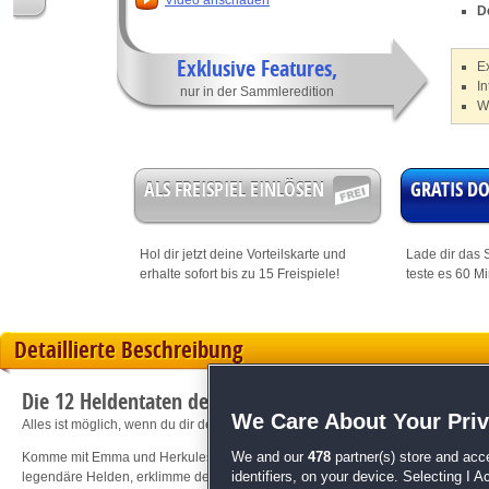
Video anschauen
D
Exklusive Features,
E
In
nur in der Sammleredition
W
ALS FREISPIEL EINLÖSEN
GRATIS 
Hol dir jetzt deine
Vorteilskarte
und
Lade dir das S
erhalte sofort bis zu 15 Freispiele!
teste es 60 M
Detaillierte Beschreibung
Die 12 Heldentaten des Herkules 11: Ein malerisches 
We Care About Your Pri
Alles ist möglich, wenn du dir dein Abenteuer selbst ausmalen kannst!
Komme mit Emma und Herkules auf ein unglaubliches Abenteuer durch das Antik
We and our
478
partner(s) store and acc
legendäre Helden, erklimme den Olymp und trainiere mit Herkules für einen
identifiers, on your device. Selecting I 