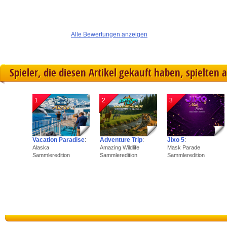
Alle Bewertungen anzeigen
Spieler, die diesen Artikel gekauft haben, spielten 
1
2
3
Vacation Paradise
:
Adventure Trip
:
Jixo 5
:
Alaska
Amazing Wildlife
Mask Parade
Sammleredition
Sammleredition
Sammleredition