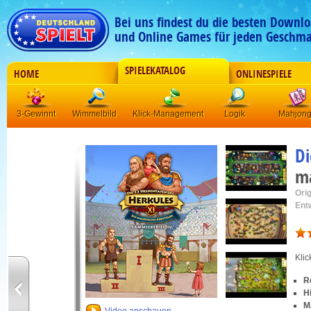
Bei uns findest du die besten Downlo
und Online Games für jeden Geschma
SPIELEKATALOG
HOME
ONLINESPIELE
3-Gewinnt
Wimmelbild
Klick-Management
Logik
Mahjon
Di
ma
Orig
Ent
Kli
R
H
M