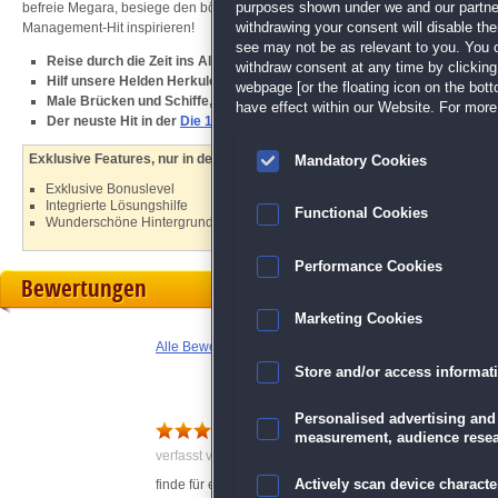
befreie Megara, besiege den bösen König Eurystheus und bringe Emma zurück i
purposes shown under we and our partners
Management-Hit inspirieren!
withdrawing your consent will disable th
see may not be as relevant to you. You 
Reise durch die Zeit ins Alte Griechenland und zurück
withdraw consent at any time by clickin
Hilf unsere Helden Herkules und Emma
webpage [or the floating icon on the botto
Male Brücken und Schiffe, um alle Level zu meistern
have effect within our Website. For more 
Der neuste Hit in der
Die 12 Heldentaten des Herkules
-Reihe
Exklusive Features, nur in der Sammleredition:
Mandatory Cookies
Exklusive Bonuslevel
Integrierte Lösungshilfe
Functional Cookies
Wunderschöne Hintergrundbilder
Performance Cookies
Bewertungen
Marketing Cookies
Alle Bewertungen anzeigen
Store and/or access informat
Personalised advertising and
sammleredition
measurement, audience resea
verfasst von Anonym am 11.12.2020 um 00:18
finde für eine sammleredition ist das spiel zu kurz
Actively scan device character