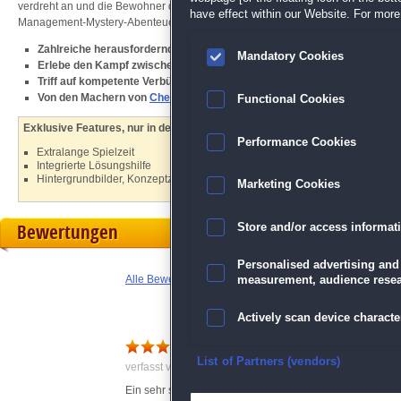
verdreht an und die Bewohner des Städtchens benehmen sich mehr als nur me
have effect within our Website. For more 
Management-Mystery-Abenteuer dem dunklen Treiben eines mysteriösen Kulte
Zahlreiche herausfordernde Level
Mandatory Cookies
Erlebe den Kampf zwischen Rationalität und Mystik
Triff auf kompetente Verbündete und listige Gegenspieler
Von den Machern von
Cheshire's Wonderland
Functional Cookies
Exklusive Features, nur in der Sammleredition:
Performance Cookies
Extralange Spielzeit
Integrierte Lösungshilfe
Hintergrundbilder, Konzeptzeichnungen und mehr
Marketing Cookies
Bewertungen
Store and/or access informat
Personalised advertising and
Alle Bewertungen anzeigen
measurement, audience resea
Actively scan device character
Detective Olivia: SE
Ensure security, prevent and d
List of Partners (vendors)
verfasst von Anonym am 15.04.2022 um 04:48
Ein sehr schönes Spiel - spannend gemacht und sehr gute 