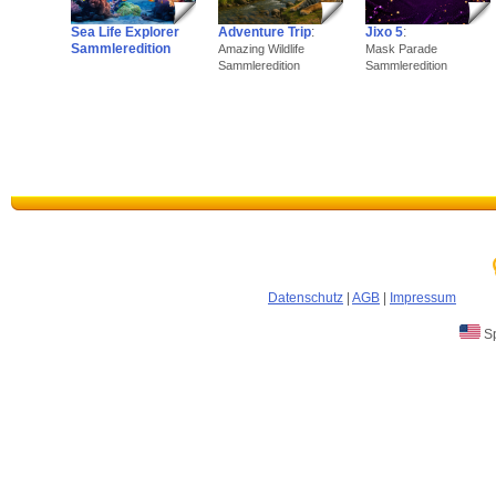
Sea Life Explorer
Adventure Trip
:
Jixo 5
:
Sammleredition
Amazing Wildlife
Mask Parade
Sammleredition
Sammleredition
Datenschutz
|
AGB
|
Impressum
Sp