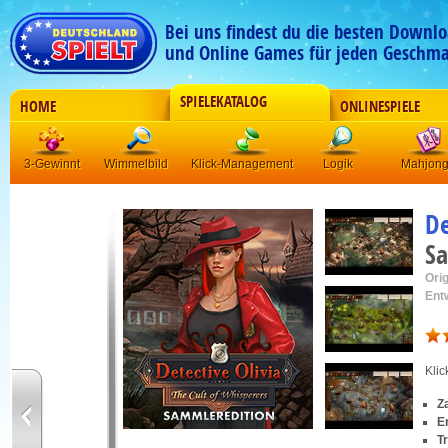
Bei uns findest du die besten Downlo
und Online Games für jeden Geschma
SPIELEKATALOG
HOME
ONLINESPIELE
3-Gewinnt
Wimmelbild
Klick-Management
Logik
Mahjon
De
Sa
Orig
Ent
Kli
Z
E
T