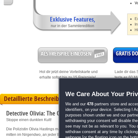
V
Exklusive Features,
Ex
In
nur in der Sammleredition
H
ALS FREISPIEL EINLÖSEN
GRATIS 
Hol dir jetzt deine
Vorteilskarte
und
Lade dir das S
erhalte sofort bis zu 15 Freispiele!
teste es 60 M
We Care About Your Pri
Detaillierte Beschreibung
We and our
478
partners store and acces
identifiers, on your device. Selecting I 
Detective Olivia: The Cult of Whisperers Sammlerediti
purposes shown under we and our partners
Stoppe einen dunklen Kult!
withdrawing your consent will disable th
see may not be as relevant to you. You 
Die Polizistin Olivia Hastings macht sich auf den Weg in das Herz einer myste
withdraw consent at any time by clickin
mitten im Nirgendwo, an jeder Ecke merkwürdige Spuren eines undurchsichtige
webpage [or the floating icon on the botto