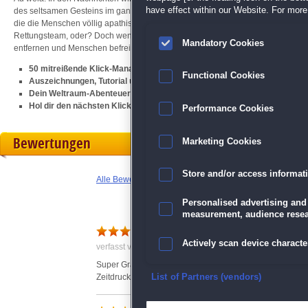
have effect within our Website. For more 
des seltsamen Gesteins im ganzen Land verstreut, haben ganze Städte zerstör
die die Menschen völlig apathisch macht! Klingt nach einem weiteren
Klick-M
Rettungsteam, oder? Doch wenn du die Zukunft der Menschheit retten willst, mu
Mandatory Cookies
entfernen und Menschen befreien, sondern dich auch mit einem altbekannten
50 mitreißende Klick-Management-Level
Functional Cookies
Auszeichnungen, Tutorial und eine packende Geschichte
Dein Weltraum-Abenteuer mit dem heldenhaften Rettungsteam!
Hol dir den nächsten Klick-Management-Teil der beliebten
Rettungstea
Performance Cookies
Bewertungen
Marketing Cookies
Store and/or access informat
Alle Bewertungen anzeigen
Personalised advertising and
measurement, audience resea
Entspannt ist nicht entspann
Actively scan device character
verfasst von Anonym am 05.01.2021 um 20:26
Super Grafik, toller Spielspaß! Nur wer es enspannt mag,
Ensure security, prevent and d
Zeitdruck trotz Voreinstellung "ENTSPANNT"! Hab nach 
List of Partners (vendors)