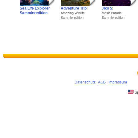
Sea Life Explorer
Adventure Trip
:
Jixo 5
:
Sammleredition
Amazing Wildlife
Mask Parade
Sammleredition
Sammleredition
Datenschutz
|
AGB
|
Impressum
Sp