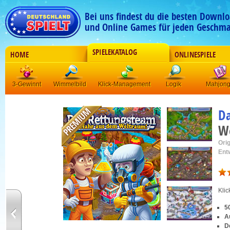
Bei uns findest du die besten Downlo
und Online Games für jeden Geschma
SPIELEKATALOG
HOME
ONLINESPIELE
3-Gewinnt
Wimmelbild
Klick-Management
Logik
Mahjon
D
W
Orig
Ent
Kli
5
A
D