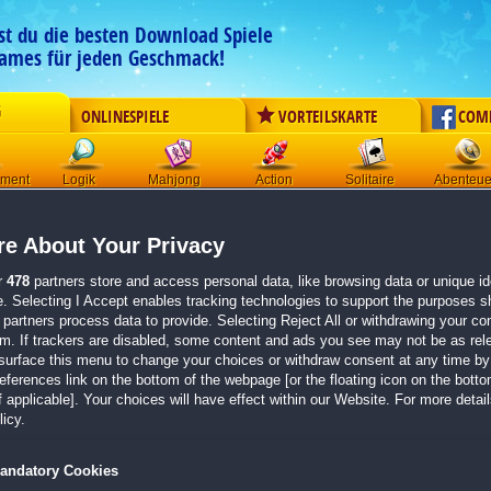
est du die besten Download Spiele
ames für jeden Geschmack!
G
ONLINESPIELE
VORTEILSKARTE
COM
ement
Logik
Mahjong
Action
Solitaire
Abenteue
Der Download wird automatisch gestartet für:
e About Your Privacy
Coconut Queen
Größe 110.2 MB
r
478
partners store and access personal data, like browsing data or unique ide
e. Selecting I Accept enables tracking technologies to support the purposes 
Einen Moment bitte, dein Spiel wird in
5 Sekunden
bereitgestellt...
partners process data to provide. Selecting Reject All or withdrawing your con
em. If trackers are disabled, some content and ads you see may not be as rel
surface this menu to change your choices or withdraw consent at any time by 
Falls der Download nicht automatisch startet,
klicke bitte hier
.
erences link on the bottom of the webpage [or the floating icon on the bottom
 applicable]. Your choices will have effect within our Website. For more details
Zurück zur Gamepage
icy.
andatory Cookies