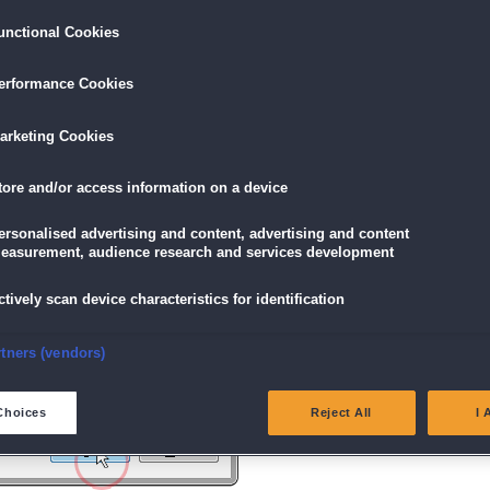
unctional Cookies
ird am unteren Rand des Browserfensters angezeigt.
erformance Cookies
icke einfach auf die Datei.
arketing Cookies
tore and/or access information on a device
g" angezeigt wird, klicke auf "Ja" (Bei Windows Vista "Fortsetzen").
ersonalised advertising and content, advertising and content
easurement, audience research and services development
ctively scan device characteristics for identification
nsure security, prevent and detect fraud, and fix errors
rtners (vendors)
eliver and present advertising and content
Choices
Reject All
I 
atch and combine data from other data sources