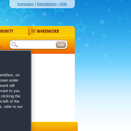
Anmelden
|
Registrieren
|
Hilfe
MUNITY
WARENKORB
r
ntifiers, on
shown under
sent will
evant to you.
clicking the
-left of the
, refer to our