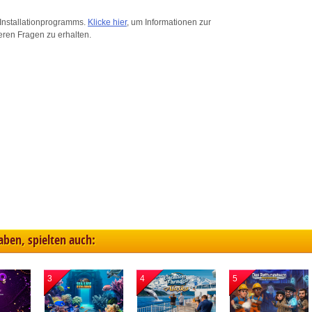
ink different devices
Installationprogramms.
Klicke hier
, um Informationen zur
eren Fragen zu erhalten.
dentify devices based on information transmitted automatically
ave and communicate privacy choices
w Purposes
haben, spielten auch:
3
4
5