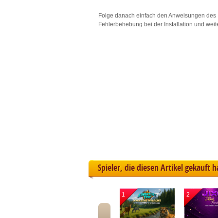
L
Folge danach einfach den Anweisungen des 
Fehlerbehebung bei der Installation und weit
I
S
Sho
Spieler, die diesen Artikel gekauft 
1
2