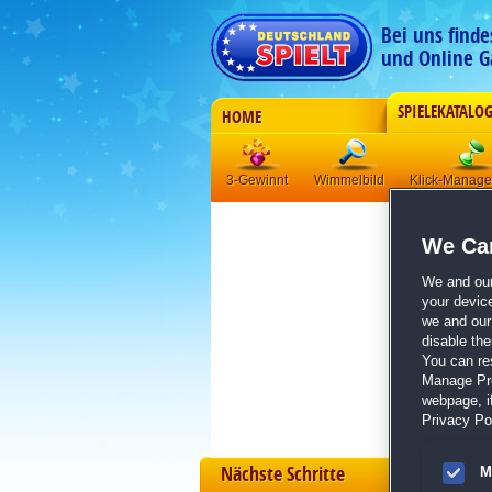
Bei uns find
und Online G
SPIELEKATALO
HOME
3-Gewinnt
Wimmelbild
Klick-Manag
We Car
We and ou
your devic
we and our 
disable th
You can re
Manage Pref
webpage, if
Privacy Pol
Nächste Schritte
M