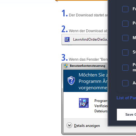
1.
F
Der Download startet automatisch und w
P
2.
Wenn der Download abgeschlossen ist, kl
M
S
3.
Wenn das Fenster "Benutzerkontensteuerun
P
m
A
E
List of Pa
D
Save 
M