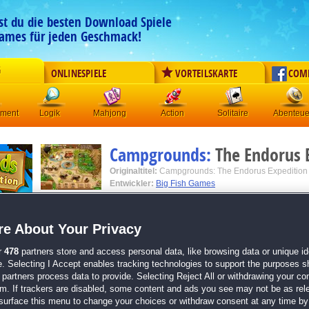
est du die besten Download Spiele
ames für jeden Geschmack!
G
ONLINESPIELE
VORTEILSKARTE
COM
ement
Logik
Mahjong
Action
Solitaire
Abenteue
Campgrounds:
The Endorus 
Originaltitel:
Campgrounds: The Endorus Expedition
Entwickler:
Big Fish Games
von
17 Mitgliedern
e About Your Privacy
Klick-Management
| Größe: 126.1 MB
r
478
partners store and access personal data, like browsing data or unique ide
Erlebe ein spannendes Klick-Management-Aben
e. Selecting I Accept enables tracking technologies to support the purposes 
Suche die Spuren einer untergegangen Zivilisati
partners process data to provide. Selecting Reject All or withdrawing your con
Erforsche tiefen Dschungel, zerklüftete Berge u
em. If trackers are disabled, some content and ads you see may not be as rel
Hol dir jetzt die Fortsetzung von
Campgrounds
, 
surface this menu to change your choices or withdraw consent at any time by 
Management-Hit mit Urlaubsfeeling!