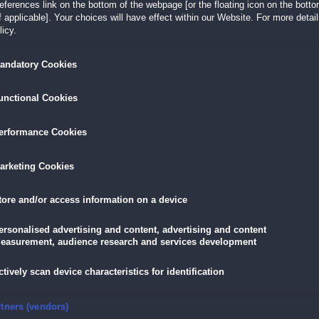
erences link on the bottom of the webpage [or the floating icon on the bottom
 applicable]. Your choices will have effect within our Website. For more details
icy.
LÖSEN
GRATIS DOWNLOADEN
IN DEN WAR
andatory Cookies
16,95 €
skarte
und
Lade dir das Spiel jetzt herunter und
für die
unctional Cookies
eispiele!
teste es 60 Minuten lang kostenlos!
5,89 €
mit der
Vort
erformance Cookies
Dieses Spiel ist auch als Sammleredition
erhältlich
arketing Cookies
mit Bonuskapitel und tollen Extras!
tore and/or access information on a device
ersonalised advertising and content, advertising and content
easurement, audience research and services development
edition
ctively scan device characteristics for identification
ment-Expedition!
hte einer vor langer Zeit untergegangenen Zivilisation. Wer waren die Endorus? Und
nsure security, prevent and detect fraud, and fix errors
rtners (vendors)
us und begib dich in diesem rasanten
Klick-Management
-Hit auf eine spannende