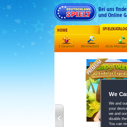
Bei uns find
und Online G
SPIELEKATALO
HOME
3-Gewinnt
Wimmelbild
Klick-Manag
We Car
We and ou
your devic
we and our 
disable th
You can re