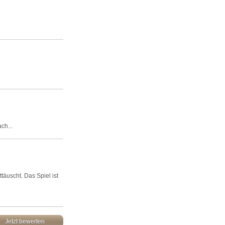
ach...
täuscht. Das Spiel ist
Jetzt bewerten