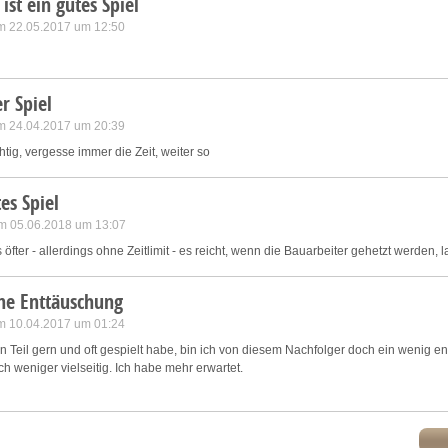
 ist ein gutes Spiel
m 22.05.2017 um 12:50
l
r Spiel
m 24.04.2017 um 20:39
tig, vergesse immer die Zeit, weiter so
es Spiel
am 05.06.2018 um 13:07
es öfter - allerdings ohne Zeitlimit - es reicht, wenn die Bauarbeiter gehetzt werden, l
ne Enttäuschung
m 10.04.2017 um 01:24
Teil gern und oft gespielt habe, bin ich von diesem Nachfolger doch ein wenig ent
ch weniger vielseitig. Ich habe mehr erwartet.