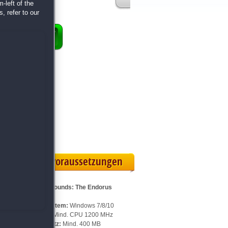
-left of the
, refer to our
ENKORB
 Vollversion
eilskarte
Systemvoraussetzungen
Für Campgrounds: The Endorus
Expedition:
Betriebssystem:
Windows 7/8/10
Prozessor:
Mind. CPU 1200 MHz
Speicherplatz:
Mind. 400 MB