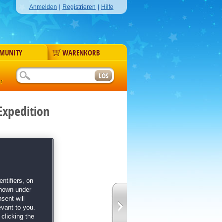
Anmelden
|
Registrieren
|
Hilfe
MUNITY
WARENKORB
r
Expedition
ntifiers, on
teuer
shown under
on
sent will
nd sonnige Strände
evant to you.
dem Klick-
clicking the