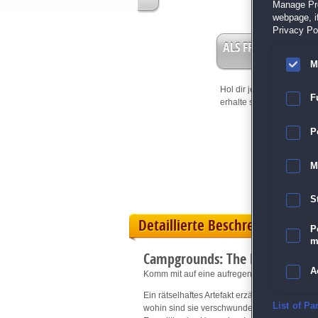
Manage Pref
webpage, if
Privacy Pol
ALS FREISPIEL EIN
M
Hol dir jetzt deine
Vorteil
F
erhalte sofort bis zu 15 Fr
P
M
S
Detaillierte Beschreibung
P
m
Campgrounds: The Endorus Exp
A
Komm mit auf eine aufregende Klick-Manage
Ein rätselhaftes Artefakt erzählt die Geschic
E
List of Pa
wohin sind sie verschwunden? Finde es hera