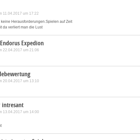
m 11.04.2017 um 17:22
er keine Herausforderungen.Spielen auf Zeit
 da verliert man die Lust
 Endorus Expedion
m 22.04.2017 um 21:06
elebewertung
m 20.04.2017 um 13:10
 intresant
m 13.04.2017 um 14:00
ut