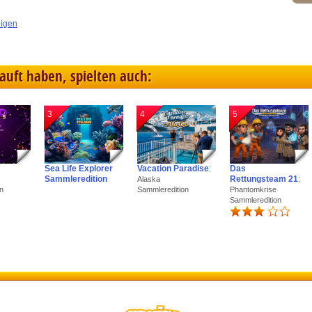
eigen
kauft haben, spielten auch:
3
4
5
Sea Life Explorer
Vacation Paradise
:
Das
Sammleredition
Rettungsteam 21
:
Alaska
n
Sammleredition
Phantomkrise
Sammleredition