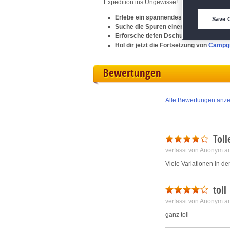
Expedition ins Ungewisse!
D
Erlebe ein spannendes Klick-Managem
Save 
Suche die Spuren einer untergegangen Z
Erforsche tiefen Dschungel, zerklüftet
M
Hol dir jetzt die Fortsetzung von
Campg
L
Bewertungen
I
Alle Bewertungen anz
S
Toll
Sho
verfasst von Anonym a
Viele Variationen in d
toll
verfasst von Anonym a
ganz toll