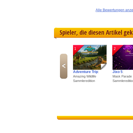
Alle Bewertungen anz
Spieler, die diesen Artikel ge
1
2
Adventure Trip
:
Jixo 5
:
Amazing Wildlife
Mask Parade
Sammleredition
Sammlereditio