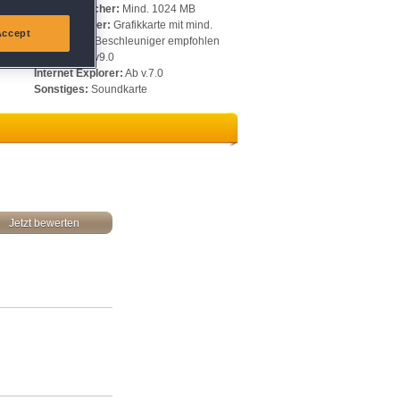
Arbeitsspeicher:
Mind. 1024 MB
Videospeicher:
Grafikkarte mit mind.
Accept
128 MB, 3D-Beschleuniger empfohlen
DirectX:
Ab v9.0
Internet Explorer:
Ab v.7.0
Sonstiges:
Soundkarte
Jetzt bewerten