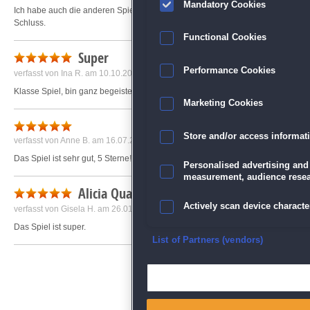
Mandatory Cookies
Ich habe auch die anderen Spiele der Serie und bin sehr zufrieden damit. Man
Schluss.
Functional Cookies
Super
Performance Cookies
verfasst von
Ina R.
am 10.10.2019 um 15:32
Klasse Spiel, bin ganz begeistert
Marketing Cookies
Store and/or access informat
verfasst von
Anne B.
am 16.07.2020 um 12:56
Das Spiel ist sehr gut, 5 Sterne!
Personalised advertising and
measurement, audience resea
Alicia Quatermain 4
Actively scan device character
verfasst von
Gisela H.
am 26.01.2024 um 14:32
Das Spiel ist super.
Ensure security, prevent and d
List of Partners (vendors)
Deliver and present advertisi
Match and combine data from