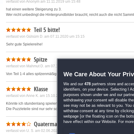
verfasst von
Anonym
am 11.11.2019 um 15:48
hat einen weitere Steigerung zu 3.
Wer nicht unbedingt die Hintergrundbilder braucht, reicht auch die nicht Samm
Teil 5 bitte!
verfasst von
Gülsüm D.
am 07.11.2020 um 15:15
Sehr gute Spielereihe!
Spitze
verfasst von
Mahmut D.
am 07.11.2020 um 15:39
We Care About Your Pri
Von Teil 1-4 alles spitzenmäßig!
We and our
478
partners store and acces
Klasse
identifiers, on your device. Selecting I 
purposes shown under we and our partners
verfasst von
Anne K.
am 15.10.2019 um 01:57
withdrawing your consent will disable th
Könnte ich stundenlang spielen ;)
see may not be as relevant to you. You 
Die Puzzleteile sind nur sehr schwer zu finden.
withdraw consent at any time by clickin
webpage [or the floating icon on the botto
have effect within our Website. For more 
Quatermain 4
verfasst von
U. S.
am 02.06.2020 um 02:45