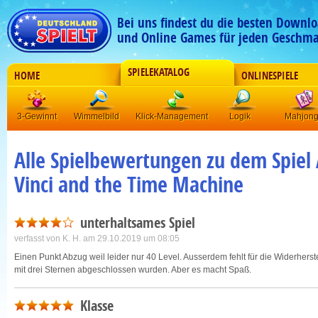
Bei uns findest du die besten Downlo
und Online Games für jeden Geschma
SPIELEKATALOG
HOME
ONLINESPIELE
3-Gewinnt
Wimmelbild
Klick-Management
Logik
Mahjon
Alle Spielbewertungen zu dem Spiel 
Vinci and the Time Machine
unterhaltsames Spiel
verfasst von
K. H.
am 29.10.2019 um 08:05
Einen Punkt Abzug weil leider nur 40 Level. Ausserdem fehlt für die Widerhers
mit drei Sternen abgeschlossen wurden. Aber es macht Spaß.
Klasse