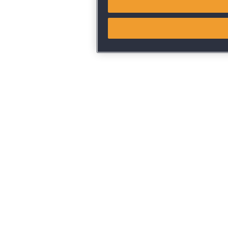
Link different devices
Identify devices based on inf
Save and communicate priva