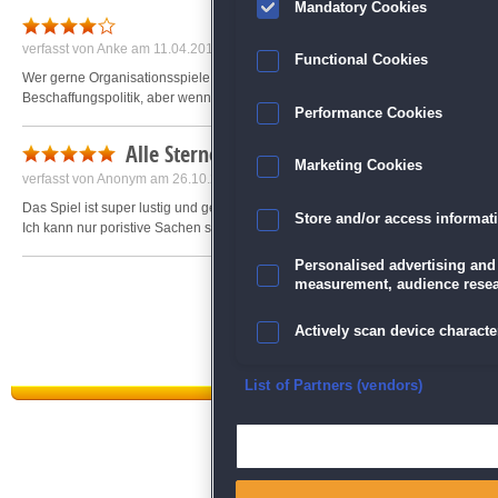
Mandatory Cookies
verfasst von
Anke
am 11.04.2011 um 19:13
Functional Cookies
Wer gerne Organisationsspiele mit Questaufgaben macht der wird dieses Spiel m
Beschaffungspolitik, aber wenn man erstmal den dreh raus hat wie man schnell
Performance Cookies
Alle Sterne
Marketing Cookies
verfasst von
Anonym
am 26.10.2014 um 14:53
Das Spiel ist super lustig und geil!
Store and/or access informat
Ich kann nur poristive Sachen sagen!!
Personalised advertising and
measurement, audience resea
Actively scan device character
Ensure security, prevent and d
List of Partners (vendors)
Deliver and present advertisi
Datenschutz
|
AGB
|
Impressum
Match and combine data from