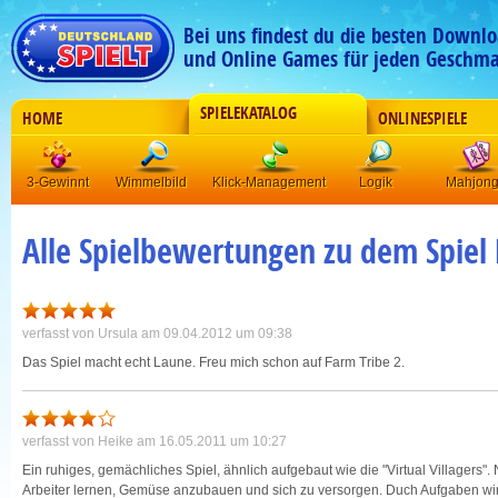
Bei uns findest du die besten Downlo
und Online Games für jeden Geschma
SPIELEKATALOG
HOME
ONLINESPIELE
3-Gewinnt
Wimmelbild
Klick-Management
Logik
Mahjon
Alle Spielbewertungen zu dem Spiel 
verfasst von
Ursula
am 09.04.2012 um 09:38
Das Spiel macht echt Laune. Freu mich schon auf Farm Tribe 2.
verfasst von
Heike
am 16.05.2011 um 10:27
Ein ruhiges, gemächliches Spiel, ähnlich aufgebaut wie die "Virtual Villagers"
Arbeiter lernen, Gemüse anzubauen und sich zu versorgen. Duch Aufgaben wir