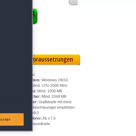
ENKORB
 Vollversion
eilskarte
Systemvoraussetzungen
Für Beasties:
Betriebssystem:
Windows 7/8/10
Prozessor:
Mind. CPU 2000 MHz
Speicherplatz:
Mind. 1000 MB
Arbeitsspeicher:
Mind. 2048 MB
Videospeicher:
Grafikkarte mit mind.
128 MB, 3D-Beschleuniger empfohlen
DirectX:
Ab v9.0
Internet Explorer:
Ab v.7.0
Accept
Sonstiges:
Soundkarte