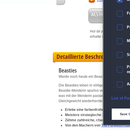
Video anschauen
ALS FREISPIEL EIN
F
P
Hol dir jetzt deine
Vorteil
erhalte sofort bis zu 15 Fr
M
Detaillierte Beschreibung
S
P
Beasties
m
Werde noch heute ein Beastie-Trainer!
A
Die Beasties leben in völliger Harmonie un
Beastie-Meisterin spurlos verschwindet. Die 
was mit der Meisterin passiert ist! Wirst du 
E
List of Pa
Gleichgewicht wiederherstellen können?
Erlebe eine farbenfrohe und handgemal
D
Save 
Meistere strategische 3-Gewinnt-Kämp
Zähme zahlreiche, charmante Monster
Von den Machern von
The Forgotten La
M