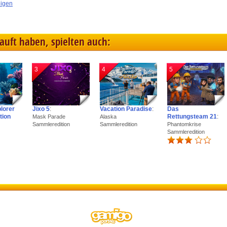
eigen
kauft haben, spielten auch:
3
4
5
plorer
Jixo 5
:
Vacation Paradise
:
Das
tion
Rettungsteam 21
:
Mask Parade
Alaska
Sammleredition
Sammleredition
Phantomkrise
Sammleredition