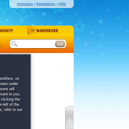
Anmelden
|
Registrieren
|
Hilfe
MUNITY
WARENKORB
r
ntifiers, on
shown under
sent will
evant to you.
clicking the
-left of the
, refer to our