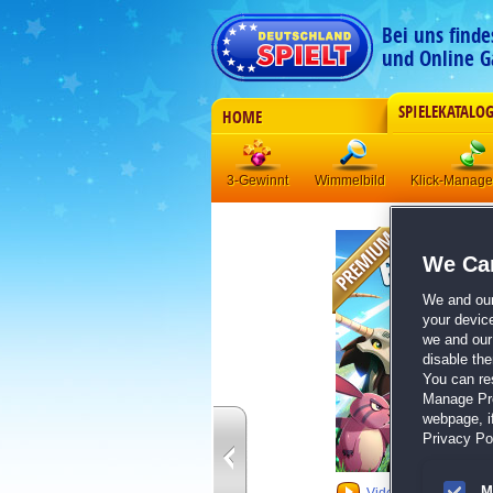
Bei uns find
und Online G
SPIELEKATALO
HOME
3-Gewinnt
Wimmelbild
Klick-Manag
We Car
We and ou
your devic
we and our 
disable th
You can re
Manage Pref
webpage, if
Privacy Pol
M