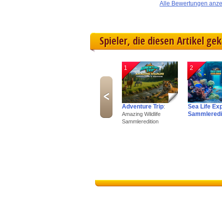
Alle Bewertungen anz
Spieler, die diesen Artikel ge
1
2
Adventure Trip
:
Sea Life Ex
Sammleredi
Amazing Wildlife
Sammleredition