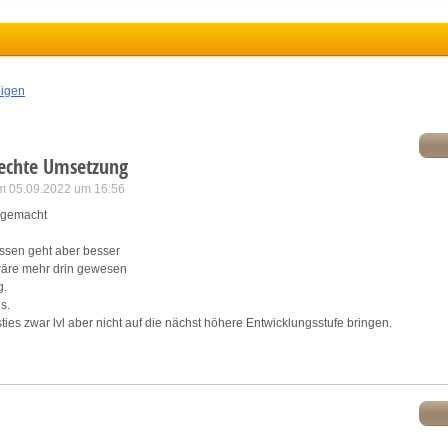
ink different devices
dentify devices based on information transmitted automatically
eigen
ave and communicate privacy choices
lechte Umsetzung
w Purposes
am 05.09.2022 um 16:56
r gemacht
assen geht aber besser
a wäre mehr drin gewesen
g.
s.
ies zwar lvl aber nicht auf die nächst höhere Entwicklungsstufe bringen.