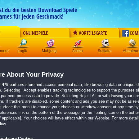
est du die besten Download Spiele
ames für jeden Geschmack!
G
ONLINESPIELE
VORTEILSKARTE
COM
ement
Logik
Mahjong
Action
Solitaire
Abenteue
Beasties
e About Your Privacy
Originaltitel:
Beasties
Entwickler:
rokapublish
r
478
partners store and access personal data, like browsing data or unique ide
e. Selecting I Accept enables tracking technologies to support the purposes 
von
3 Mitgliedern
partners process data to provide. Selecting Reject All or withdrawing your con
em. If trackers are disabled, some content and ads you see may not be as rel
Abenteuer
| Größe: 357.9 MB
surface this menu to change your choices or withdraw consent at any time by 
erences link on the bottom of the webpage [or the floating icon on the bottom
Erlebe eine farbenfrohe und handgemalte Welt
 applicable]. Your choices will have effect within our Website. For more details
Meistere strategische 3-Gewinnt-Kämpfe
icy.
Zähme zahlreiche, charmante Monster
Von den Machern von
The Forgotten Land
andatory Cookies