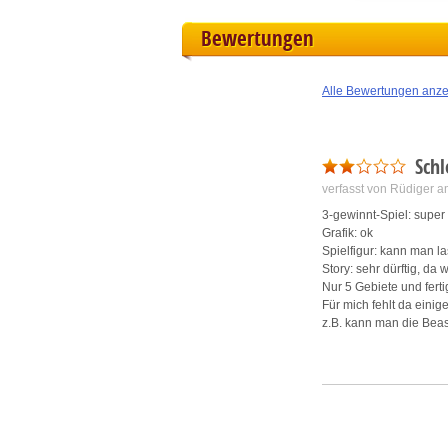
Bewertungen
L
I
Alle Bewertungen anz
S
Sch
Sho
verfasst von Rüdiger 
3-gewinnt-Spiel: supe
Grafik: ok
Spielfigur: kann man l
Story: sehr dürftig, d
Nur 5 Gebiete und ferti
Für mich fehlt da einige
z.B. kann man die Beast