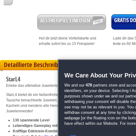
ALS FREISPIEL EINLÖSEN
GRATIS 
Hol dir jetzt deine
Vorteilskarte
und
Lade dir das S
erhalte sofort bis zu 15 Freispiele!
teste es 60 M
Detaillierte Beschreibung
We Care About Your Pri
StarL4
We and our
478
partners store and acces
Erlebe das ultimative Juwelentausch-Abenteuer!
identifiers, on your device. Selecting I 
StarL4 bietet dir ein farbenfrohes und spannendes Juwelentausch-Abenteuer mi
purposes shown under we and our partners
Tausche benachbarte Juwelen, bilde Reihen oder Linien aus drei oder mehr
withdrawing your consent will disable th
Kacheln und meistere alle Herausforderungen, um das Spiel zu gewinnen! Star
see may not be as relevant to you. You 
Juwelenmeister!
withdraw consent at any time by clickin
webpage [or the floating icon on the botto
130 spannende Level
have effect within our Website. For more 
Lebendiges Gameplay mit farbenfroher Animation
Knifflige Edelstein-Kombinationen mit Bonusitems