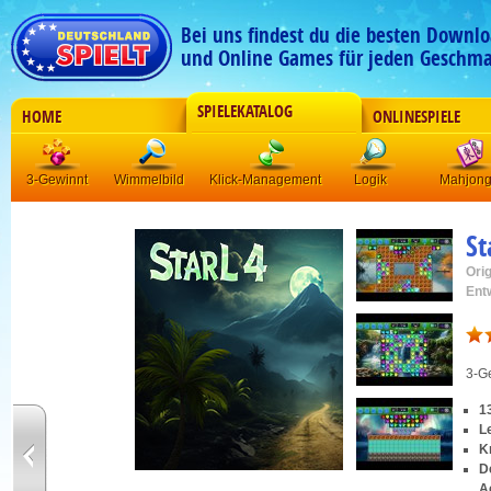
Bei uns findest du die besten Downlo
und Online Games für jeden Geschma
SPIELEKATALOG
HOME
ONLINESPIELE
3-Gewinnt
Wimmelbild
Klick-Management
Logik
Mahjon
St
Orig
Ent
3-G
1
L
K
De
A