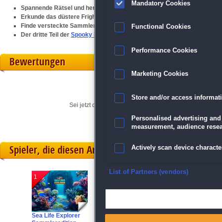
Mandatory Cookies
Spannende Rätsel und herausfordernde Mini-Spiele
Erkunde das düstere Frightsylvania Hotel
Finde versteckte Sammlerstücke und schalte Bonusinhalte frei
Functional Cookies
Der dritte Teil der
Spooky Dwellers
-Serie
Performance Cookies
Bewertungen
Marketing Cookies
Store and/or access informat
Sei jetzt der Erste, der seine persönliche Meinung für di
Personalised advertising and
measurement, audience resea
Spieler, die diesen Artikel gekauft haben, spielten 
Actively scan device character
Ensure security, prevent and d
List of Partners (vendors)
1
2
3
Deliver and present advertisi
Sea Life Explorer
Adventure Trip
:
Jixo 5
:
Match and combine data from