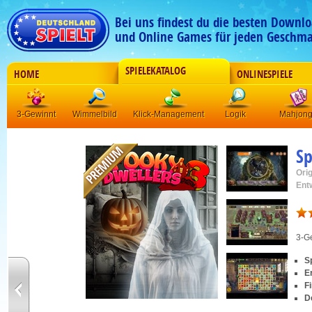
Bei uns findest du die besten Downlo
und Online Games für jeden Geschma
SPIELEKATALOG
HOME
ONLINESPIELE
3-Gewinnt
Wimmelbild
Klick-Management
Logik
Mahjon
Sp
Orig
Ent
3-G
S
E
F
De