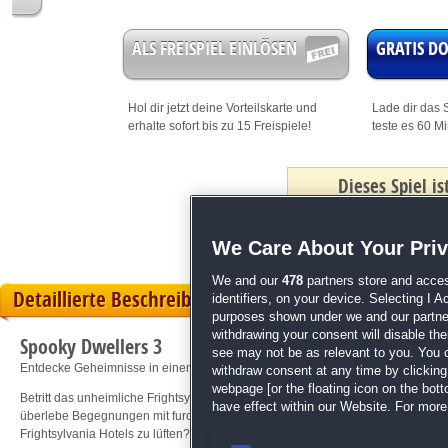
ALS FREISPIEL EINLÖSEN
GRATIS 
Hol dir jetzt deine
Vorteilskarte
und
Lade dir das S
erhalte sofort bis zu 15 Freispiele!
teste es 60 M
Dieses Spiel i
mit Bonus
We Care About Your Pri
We and our
478
partners store and acces
Detaillierte Beschreibung
identifiers, on your device. Selecting I 
purposes shown under we and our partners
withdrawing your consent will disable th
Spooky Dwellers 3
see may not be as relevant to you. You 
Entdecke Geheimnisse in einem mysteriösen Abenteuer!
withdraw consent at any time by clickin
webpage [or the floating icon on the botto
Betritt das unheimliche Frightsylvania Hotel und lüfte dunkle Geheimnisse! Lö
have effect within our Website. For more 
überlebe Begegnungen mit furchterregenden Kreaturen. Deine Entscheidungen 
Frightsylvania Hotels zu lüften? Starte dein Abenteuer jetzt!