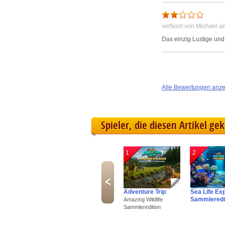
verfasst von Michael 
Das einzig Lustige und
Alle Bewertungen anz
Spieler, die diesen Artikel ge
1
2
Adventure Trip
:
Sea Life Ex
Sammleredi
Amazing Wildlife
Sammleredition