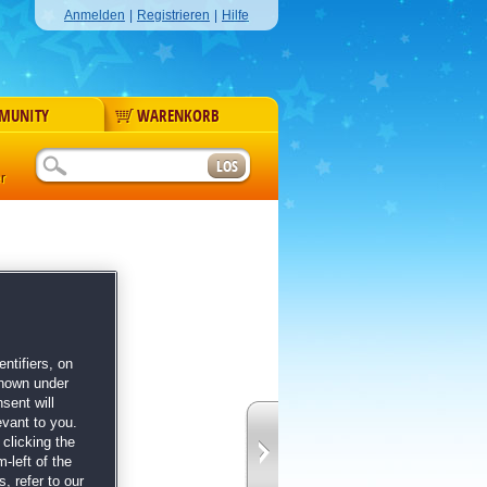
Anmelden
|
Registrieren
|
Hilfe
MUNITY
WARENKORB
r
ntifiers, on
shown under
sent will
evant to you.
tände! Schaffst du
clicking the
chen für dich
-left of the
, refer to our