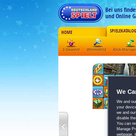
Bei uns find
und Online G
SPIELEKATALO
HOME
3-Gewinnt
Wimmelbild
Klick-Manag
We Car
We and ou
your devic
we and our 
disable th
You can re
Manage Pref
webpage, if