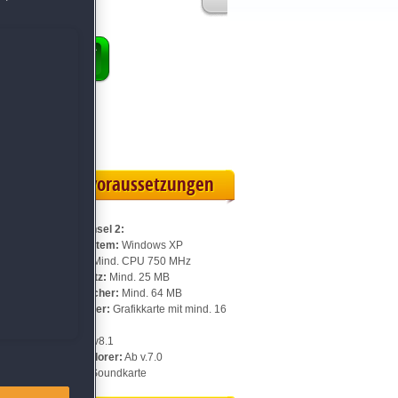
ENKORB
ollversion
eilskarte
Systemvoraussetzungen
Für Schatzinsel 2:
Betriebssystem:
Windows XP
Prozessor:
Mind. CPU 750 MHz
a-
Speicherplatz:
Mind. 25 MB
Arbeitsspeicher:
Mind. 64 MB
Videospeicher:
Grafikkarte mit mind. 16
MB
DirectX:
Ab v8.1
Internet Explorer:
Ab v.7.0
Sonstiges:
Soundkarte