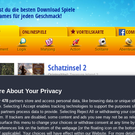
est du die besten Download Spiele
ames für jeden Geschmack!
G
ONLINESPIELE
VORTEILSKARTE
COM
ement
Logik
Mahjong
Action
Solitaire
Abenteue
Schatzinsel 2
Originaltitel:
Treasure Island 2
Entwickler:
Nevosoft
e About Your Privacy
von
11 Mitgliedern
r
478
partners store and access personal data, like browsing data or unique ide
3-Gewinnt
| Größe: 24.9 MB
e. Selecting I Accept enables tracking technologies to support the purposes 
partners process data to provide. Selecting Reject All or withdrawing your con
Der Piraten-Spaß geht in die nächste Runde!
em. If trackers are disabled, some content and ads you see may not be as rel
Sammel gleichfarbige Edelsteine und andere Gegens
surface this menu to change your choices or withdraw consent at any time by 
einen Level, wird das Skelett wieder ein Freudentänz
erences link on the bottom of the webpage [or the floating icon on the bottom
aufführen!
 applicable]. Your choices will have effect within our Website. For more details