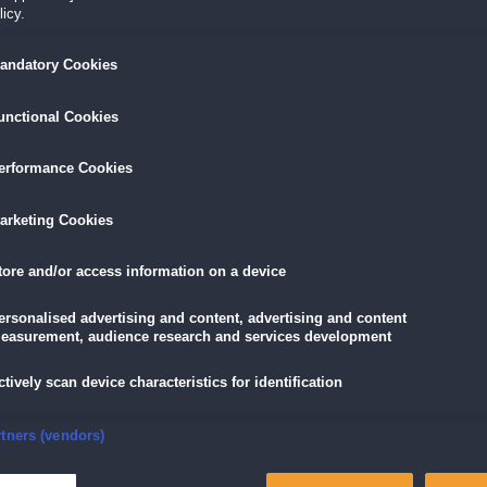
icy.
LÖSEN
GRATIS DOWNLOADEN
IN DEN WAR
andatory Cookies
unctional Cookies
9,99 €
skarte
und
Lade dir das Spiel jetzt herunter und
für die V
eispiele!
teste es 60 Minuten lang kostenlos!
5,89 €
mit der
Vort
erformance Cookies
arketing Cookies
tore and/or access information on a device
alle Piraten-Fans!
r mehrere Tage voller Abwechslung und Unterhaltung. Klicke die Gegenstände in der
ersonalised advertising and content, advertising and content
 belohnen. Wenn du vier Gegenstände auf einen Schlag entfernst, hagelt es Extr
easurement, audience research and services development
piels darf auch auf deinem PC nicht fehlen!
ctively scan device characteristics for identification
nsure security, prevent and detect fraud, and fix errors
rtners (vendors)
eliver and present advertising and content