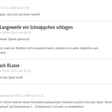
m 07.11.2008 um 20:56
piel, das lust auf mehr macht!
 Langeweile ein Schnäppchen schlagen
m 20.04.2020 um 09:26
dieser Spiele gemocht.
wenn man ein Symbol nicht ansetzen kann, probiere ich alles mögliche aus.
ofort.
ach KLasse
m 09.02.2017 um 12:21
ist das Spiel muß!
bworky) am 06.11.2008 um 17:21
zen! Schon alleine diese Animationssequenzen machen Laune! Und das Spiel "drum
rauf" auf Schatzinsel 1 - Schatzinsel 2 ist sehr zu empfehlen!