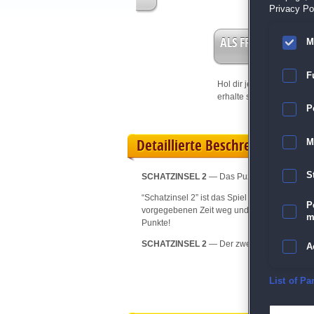
Privacy Pol
ALS FREISPIEL EIN
M
F
Hol dir jetzt deine
Vorteil
erhalte sofort bis zu 15 Fr
P
Detaillierte Beschreibung
M
S
SCHATZINSEL 2
— Das Puzzle-Highlight für 
“Schatzinsel 2” ist das Spiel schlechthin fü
P
vorgegebenen Zeit weg und lass dich am Ende
m
Punkte!
SCHATZINSEL 2
— Der zweite Teil des Kults
A
E
List of Pa
D