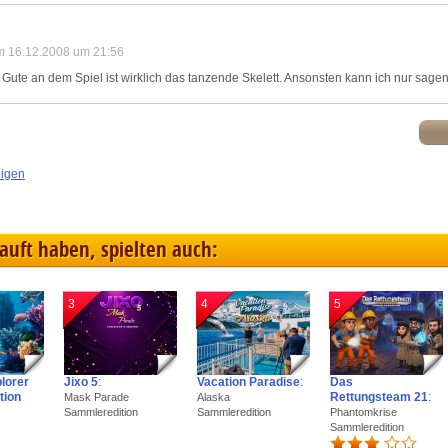
am 16.12.2008 um 21:56
 Gute an dem Spiel ist wirklich das tanzende Skelett. Ansonsten kann ich nur sage
eigen
kauft haben, spielten auch:
3
4
5
plorer
Jixo 5
:
Vacation Paradise
:
Das
tion
Rettungsteam 21
:
Mask Parade
Alaska
Sammleredition
Sammleredition
Phantomkrise
Sammleredition