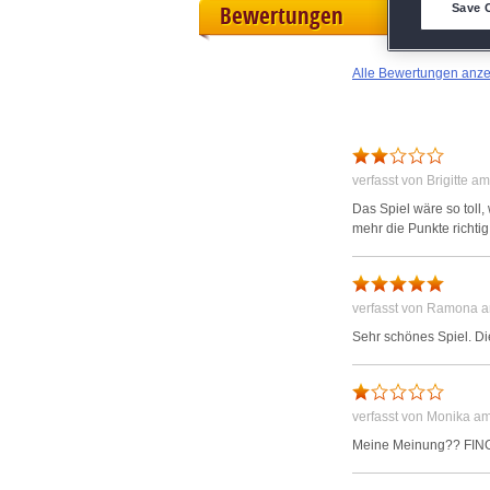
Bewertungen
Save 
M
Alle Bewertungen anz
L
I
verfasst von Brigitte 
S
Das Spiel wäre so toll
mehr die Punkte richt
Sho
verfasst von Ramona 
Sehr schönes Spiel. Di
verfasst von Monika a
Meine Meinung?? FIN