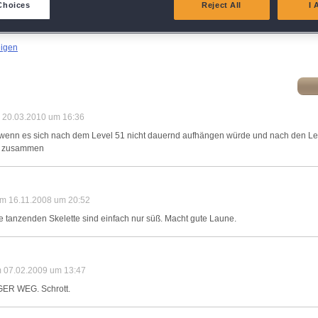
Choices
Reject All
I 
atch and combine data from other data sources
eigen
ink different devices
dentify devices based on information transmitted automatically
am 20.03.2010 um 16:36
ave and communicate privacy choices
, wenn es sich nach dem Level 51 nicht dauernd aufhängen würde und nach den Lev
ig zusammen
w Purposes
am 16.11.2008 um 20:52
e tanzenden Skelette sind einfach nur süß. Macht gute Laune.
m 07.02.2009 um 13:47
GER WEG. Schrott.