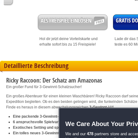
ALS FREISPIEL EINLÖSEN
GRATIS 
Hol dir jetzt deine
Vorteilskarte
und
Lade dir das S
erhalte sofort bis zu 15 Freispiele!
teste es 60 M
Detaillierte Beschreibung
Ricky Raccoon: Der Schatz am Amazonas
Ein großer Fund für 3-Gewinnt-Schatzsucher!
Ein großes Abenteuer für einen kleinen Waschbären! Ricky Raccoon darf sei
Expedition begleiten. Ob es den beiden gelingen wird, die funkelnden Schätze 
Finde es heraus in diesem abwechslungsreichen
3-Gewinnt
-Hit!
Eine packende 3-Gewinnt-Schatzsuche
6 anspruchsvolle Spielvarianten
We Care About Your Pri
Exotisches Setting und spannende Abenteuer
Ein tolles neues 3-Gewinnt-Spiel für die ganze Familie im Stil des Super
We and our
478
partners store and acces