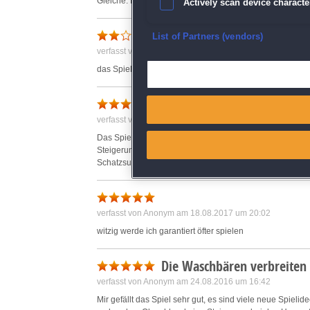
Gleiche. Habe es sehr schnell durchgespielt.
Actively scan device character
eintönig
Ensure security, prevent and d
List of Partners (vendors)
verfasst von Anonym am 12.11.2016 um 19:15
Deliver and present advertisi
das Spiel hatte am Anfang noch Abwechslung, je weiter d
Wird leider schnell langwei
Match and combine data from
verfasst von Anonym am 22.08.2016 um 17:47
Link different devices
Das Spiel ist eigentlich nicht schlecht, mal ein paar neu
Steigerungen: der 20. Level ist genauso wie der 1. Leve
Schatzsuche besteht aus 10 Leveln, ebenfalls 3-gewinnt
Identify devices based on inf
Save and communicate priva
verfasst von Anonym am 18.08.2017 um 20:02
witzig werde ich garantiert öfter spielen
Die Waschbären verbreiten
verfasst von Anonym am 24.08.2016 um 16:42
Mir gefällt das Spiel sehr gut, es sind viele neue Spielid