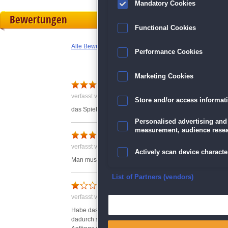
Mandatory Cookies
Bewertungen
Functional Cookies
Alle Bewertungen anzeigen
Performance Cookies
Marketing Cookies
Gutes Spiel
verfasst von Anonym am 29.03.2017 um 19:26
Store and/or access informat
das Spiel ist gut und Interessant. Kann bei Kindern ein
Personalised advertising and
measurement, audience resea
Super Spiel
verfasst von Ulrike am 13.10.2014 um 12:32
Actively scan device character
Man muss sehr gut kombinieren.
Ensure security, prevent and d
List of Partners (vendors)
verfasst von Hannelore am 30.07.2017 um 19:04
Deliver and present advertisi
Habe das Spiel als Testspiel runtergeladen, aber leider 
dadurch sehr klein und es strengt sehr an den Überblick
Match and combine data from