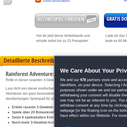
Video anschauen
ALS FREISPIEL EINLÖSEN
GRATIS 
Hol dir jetzt deine
Vorteilskarte
und
Lade dir das S
erhalte sofort bis zu 15 Freispiele!
teste es 60 M
Detaillierte Beschreibung
We Care About Your Pri
Rainforest Adventure: Die Urwald-Juwelen
We and our
478
partners store and acces
Rette in dieser rasanten 3-Gewinnt-Expedition den Regenwald!
identifiers, on your device. Selecting I 
Lass dich von dieser exotischen 3-Gewinnt-Expedition in die fremden Tiefen 
purposes shown under we and our partners
Abenteuer der ganz besonderen Art! Schnelle Kaskaden, spektakuläre Extras un
withdrawing your consent will disable th
stundenlangen Spielspaß für alle Dschungelforscher, Abenteurer und 3-Gewin
see may not be as relevant to you. You 
withdraw consent at any time by clickin
Erlebe rasante 3-Gewinnt-Action in mehr als 120 kniffligen Levels
webpage [or the floating icon on the botto
Spiele über 20 Bonuslevels frei
have effect within our Website. For more 
Setze 8 spektakuläre Extras geschickt ein
Noch mehr 3-Gewinnt-Action erwartet dich in
Goldrausch: Die Schatzs