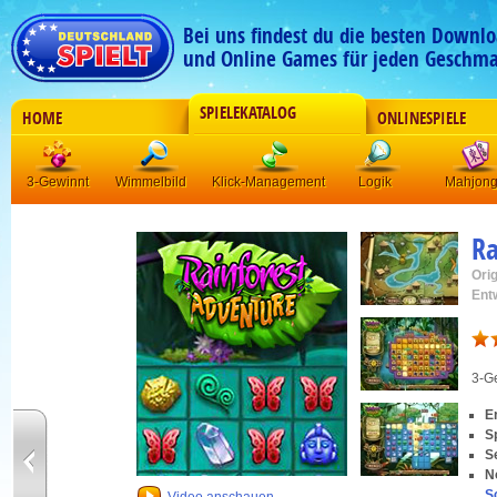
Bei uns findest du die besten Downlo
und Online Games für jeden Geschma
SPIELEKATALOG
HOME
ONLINESPIELE
3-Gewinnt
Wimmelbild
Klick-Management
Logik
Mahjon
Ra
Orig
Ent
3-G
E
S
S
N
S