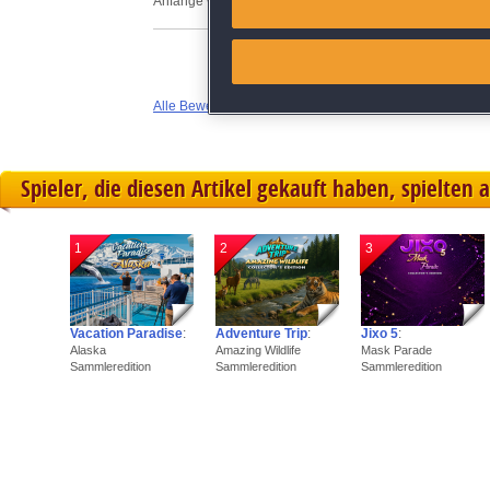
Anfänge waren recht gut.
Link different devices
Identify devices based on inf
Alle Bewertungen anzeigen
Save and communicate priva
Spieler, die diesen Artikel gekauft haben, spielten 
1
2
3
Vacation Paradise
:
Adventure Trip
:
Jixo 5
:
Alaska
Amazing Wildlife
Mask Parade
Sammleredition
Sammleredition
Sammleredition