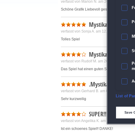
verfasst von
Marion N.
am 20.04.2017 um 11
F
Schöne Grafik Liebevoll gestaltet. Toller Zeit
P
Mystikazwischen Li
verfasst von
Sonja A.
am 12.04.2017 um 11:0
M
Tolles Spiel
S
Mystika zwischen Li
verfasst von
Rudolf M.
am 26.09.2020 um 15
P
m
Das Spiel hat einen guten Spielaufbau, der e
A
.Mystika Zwischen L
verfasst von
Gerhard B.
am 06.02.2017 um 1
E
List of Pa
Sehr kurzweilig
D
SUPER!!!
Save 
verfasst von
Angelika K.
am 14.02.2023 um 1
M
Ist ein schoenes Spiel!! DANKE!