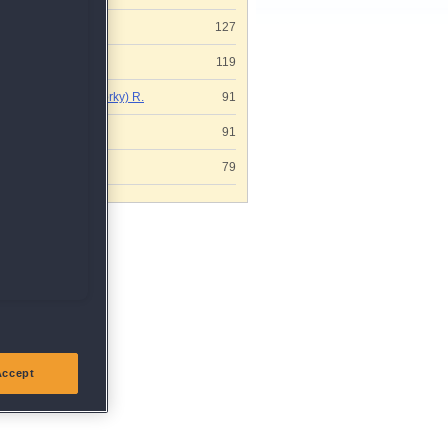
Beatrice H.
127
Ingeborg P.
119
Gaby (Webworky) R.
91
Susanne S.
91
Raimund O.
79
Accept