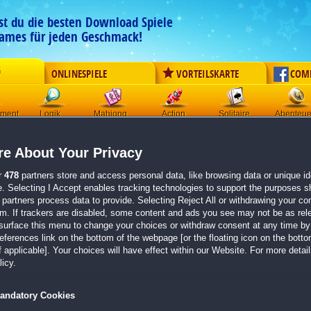
est du die besten Download Spiele
ames für jeden Geschmack!
G
ONLINESPIELE
VORTEILSKARTE
COM
ement
Logik
Mahjong
Action
Solitaire
Abenteue
en zu dem Spiel Mystika: Zwischen
e About Your Privacy
r
478
partners store and access personal data, like browsing data or unique ide
e. Selecting I Accept enables tracking technologies to support the purposes 
partners process data to provide. Selecting Reject All or withdrawing your con
em. If trackers are disabled, some content and ads you see may not be as rel
t-Spiel
surface this menu to change your choices or withdraw consent at any time by 
5
erences link on the bottom of the webpage [or the floating icon on the bottom
 applicable]. Your choices will have effect within our Website. For more details
innen- und anderen Feinden, die einem das Level schwer machen. Auch hier ist
icy.
andatory Cookies