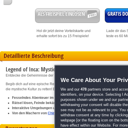
ALS FREISPIEL EINLÖSEN
GRATIS 
Hol dir jetzt deine
Vorteilskarte
und
Lade dir das S
erhalte sofort bis zu 15 Freispiele!
teste es 60 M
Detaillierte Beschreibung
Legend of Inca: Mystical Culture
Entdecke die Geheimnisse der Inka!
We Care About Your Pri
Begib dich auf eine epische Reise durch das alte Inka-Reich. Löse Rätsel, be
die mystische Kultur zu retten! Begleite uns jetzt und werde zum Helden der Ink
We and our
478
partners store and acces
identifiers, on your device. Selecting I 
Fesselndes Abenteuer im alten Inka-Reich
purposes shown under we and our partners
Rätsel lösen, Feinde bekämpfen, Schätze finden
withdrawing your consent will disable th
Interaktive Umgebungen und versteckte Geheimnisse entdecken
see may not be as relevant to you. You 
Von den Machern von
Chinese Dragon
withdraw consent at any time by clickin
webpage [or the floating icon on the botto
have effect within our Website. For more 