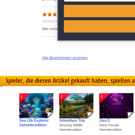
Match and combine data from
Super Spiel
verfasst von Anonym am 28.06.2024 um 13:28
Link different devices
Wie immer eure Spiele sind super '
Identify devices based on inf
Save and communicate priva
Alle Bewertungen anzeigen
Spieler, die diesen Artikel gekauft haben, spielten 
1
2
3
Sea Life Explorer
Adventure Trip
:
Jixo 5
:
Sammleredition
Amazing Wildlife
Mask Parade
Sammleredition
Sammleredition