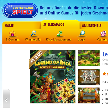
Bei uns findest du die besten Downlo
und Online Games für jeden Geschma
SPIELEKATALOG
HOME
ONLINESPIELE
3-Gewinnt
Wimmelbild
Klick-Management
Logik
Mahjon
Le
Orig
Ent
3-G
F
R
I
V