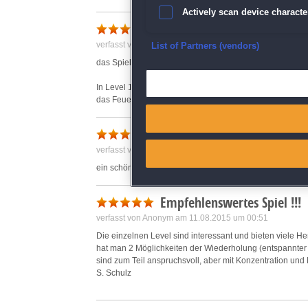
Actively scan device character
Super Spiel und Top Schnäp
verfasst von Dadda am 26.11.2015 um 11:25
Ensure security, prevent and d
List of Partners (vendors)
das Spiel ist super und es macht sehr süchtig.Die Geister 
Deliver and present advertisi
In Level 18 muss man das Feuer um das Wasser herum le
das Feuer weitergeleitet.
Match and combine data from
Schönes Spiel
Link different devices
verfasst von Anonym am 23.10.2021 um 18:10
ein schönes Spiel um abzuschalten
Identify devices based on inf
Empfehlenswertes Spiel !!!
Save and communicate priva
verfasst von Anonym am 11.08.2015 um 00:51
Die einzelnen Level sind interessant und bieten viele He
hat man 2 Möglichkeiten der Wiederholung (entspannter 
sind zum Teil anspruchsvoll, aber mit Konzentration un
S. Schulz