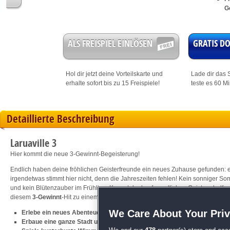
G
ALS FREISPIEL EINLÖSEN
GRATIS 
Hol dir jetzt deine
Vorteilskarte
und
Lade dir das S
erhalte sofort bis zu 15 Freispiele!
teste es 60 M
Detaillierte Beschreibung
Laruaville 3
Hier kommt die neue 3-Gewinnt-Begeisterung!
Endlich haben deine fröhlichen Geisterfreunde ein neues Zuhause gefunden: e
irgendetwas stimmt hier nicht, denn die Jahreszeiten fehlen! Kein sonniger S
und kein Blütenzauber im Frühling. Kannst du den freundlichen Geistern helfen
diesem
3-Gewinnt
-Hit zu einem richtigen Zuhause zu machen?
We Care About Your Pri
Erlebe ein neues Abenteuer mit den lustigen Gespenstern
Erbaue eine ganze Stadt und genieße massenweise rasante 3-Gewinnt-