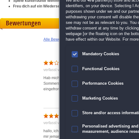
We and our
478
partner(s) store and acc
Spiele kunterbunte Wimmelbilder und knifflige Mahjong-Levels
identifiers, on your device. Selecting I 
Freu dich auf ein Wiedersehen mit deinen Freunden aus dem 3-Gewinnt
purposes shown under we and our partners
withdrawing your consent will disable th
Bewertungen
see may not be as relevant to you. You 
withdraw consent at any time by clickin
webpage [or the floating icon on the botto
have effect within our Website. For more 
Alle Bewertungen anzeigen
Mandatory Cookies
Functional Cookies
verfasst von Fleischmann Gabriele am 14.09.2015 um 1
Hab mich schon so auf die Fortsetzung der Laruaville-Re
Sommers) bei der Weiterleitung des Feuers zu den
Performance Cookies
eingefrorenen Münzen fest - unspielbar - was mach ich 
Marketing Cookies
Store and/or access informat
komme nicht weiter, wer hi
verfasst von Anonym am 09.11.2015 um 21:48
Personalised advertising and
hallo, ich spiele gerade das Spiel und bin auch Anfang
measurement, audience resea
mir jemand helfen