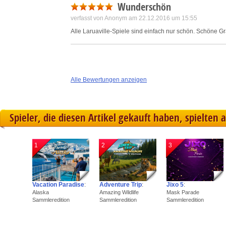
Wunderschön
verfasst von Anonym am 22.12.2016 um 15:55
Alle Laruaville-Spiele sind einfach nur schön. Schöne Gra
Alle Bewertungen anzeigen
Spieler, die diesen Artikel gekauft haben, spielten 
1
2
3
Vacation Paradise
:
Adventure Trip
:
Jixo 5
:
Alaska
Amazing Wildlife
Mask Parade
Sammleredition
Sammleredition
Sammleredition