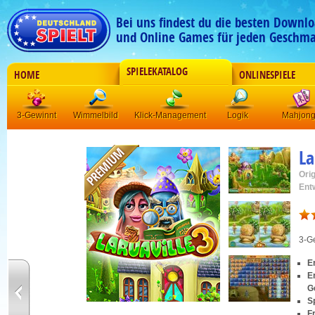
Bei uns findest du die besten Downlo
und Online Games für jeden Geschma
SPIELEKATALOG
HOME
ONLINESPIELE
3-Gewinnt
Wimmelbild
Klick-Management
Logik
Mahjon
La
Orig
Ent
3-G
E
E
G
S
F