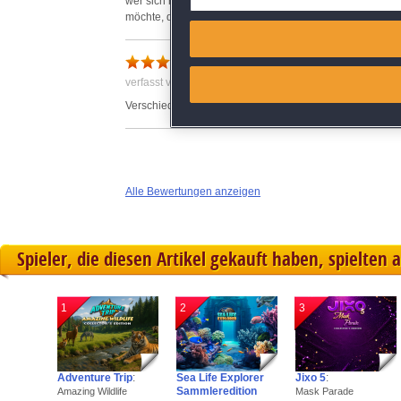
wer sich nach ein paar Runden immer noch nicht langwei
möchte, dem kann ich Jewel Venture nur empfehlen. Ich
Match and combine data from
Tolles Spiel
Link different devices
verfasst von Anonym am 25.05.2017 um 15:50
Verschiedene Ebenen und recht viele Level. Langer Spie
Identify devices based on inf
Save and communicate priva
Alle Bewertungen anzeigen
Spieler, die diesen Artikel gekauft haben, spielten 
1
2
3
Adventure Trip
:
Sea Life Explorer
Jixo 5
:
Sammleredition
Amazing Wildlife
Mask Parade