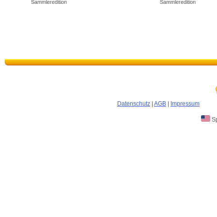
Sammleredition
Sammleredition
Datenschutz
|
AGB
|
Impressum
Sp