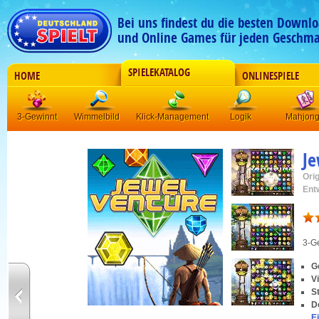
Bei uns findest du die besten Downlo
und Online Games für jeden Geschma
SPIELEKATALOG
HOME
ONLINESPIELE
3-Gewinnt
Wimmelbild
Klick-Management
Logik
Mahjon
Je
Orig
Ent
3-G
G
V
S
D
E