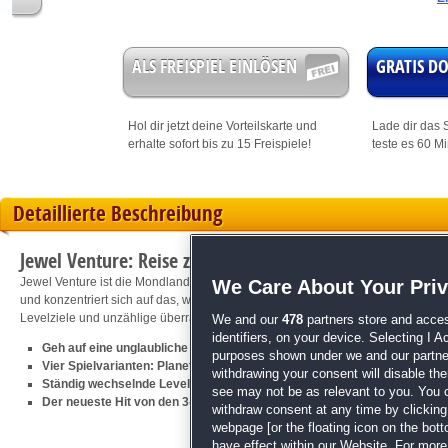
ALS FREISPIEL EINLÖSEN
GRATIS 
Hol dir jetzt deine
Vorteilskarte
und
Lade dir das S
erhalte sofort bis zu 15 Freispiele!
teste es 60 M
Detaillierte Beschreibung
Jewel Venture: Reise zu den Sternen
Jewel Venture ist die Mondlandung für jeden echten 3-Gewinnt-Fan! Das Spiel 
We Care About Your Pri
und konzentriert sich auf das, was zählt: die geballte Ladung 3-Gewinnt-Action
Levelziele und unzählige überraschende Extras lassen garantiert keine Wünsc
We and our
478
partners store and acces
identifiers, on your device. Selecting I 
Geh auf eine unglaubliche 3-Gewinnt-Reise über mehr als 1000 Level
purposes shown under we and our partners
Vier Spielvarianten: Planeten-, Abenteuer-, Risiko- und Endlosmodus
withdrawing your consent will disable th
Ständig wechselnde Levelziele und innovative Extras
see may not be as relevant to you. You 
Der neueste Hit von den 3-Gewinnt-Profis von
Yeti Quest: Pinguine im E
withdraw consent at any time by clickin
webpage [or the floating icon on the botto
have effect within our Website. For more 