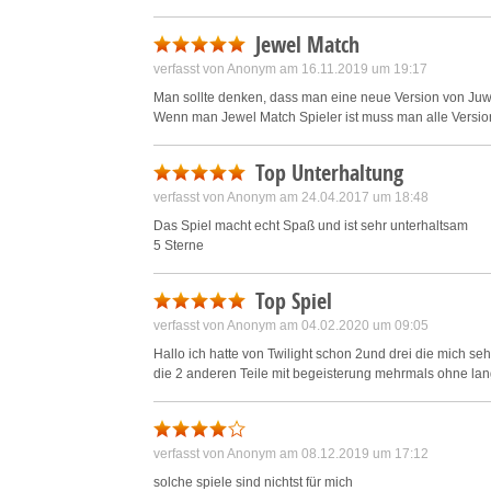
Jewel Match
verfasst von Anonym am 16.11.2019 um 19:17
Man sollte denken, dass man eine neue Version von Juwel
Wenn man Jewel Match Spieler ist muss man alle Versi
Top Unterhaltung
verfasst von Anonym am 24.04.2017 um 18:48
Das Spiel macht echt Spaß und ist sehr unterhaltsam
5 Sterne
Top Spiel
verfasst von Anonym am 04.02.2020 um 09:05
Hallo ich hatte von Twilight schon 2und drei die mich se
die 2 anderen Teile mit begeisterung mehrmals ohne la
verfasst von Anonym am 08.12.2019 um 17:12
solche spiele sind nichtst für mich