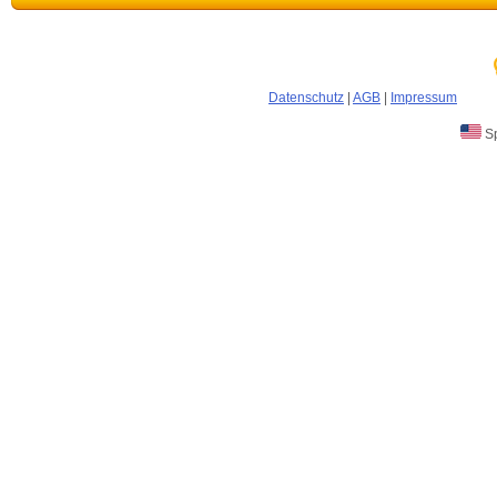
Datenschutz
|
AGB
|
Impressum
Sp