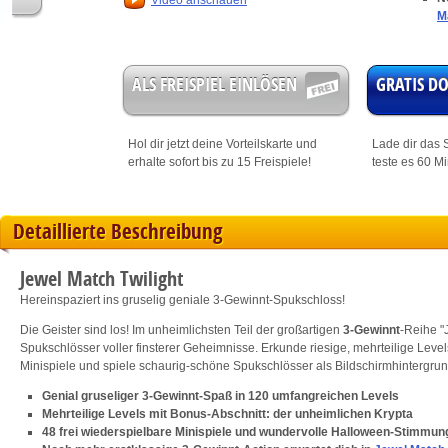
Video anschauen
M
ALS FREISPIEL EINLÖSEN
GRATIS 
Hol dir jetzt deine
Vorteilskarte
und
Lade dir das S
erhalte sofort bis zu 15 Freispiele!
teste es 60 M
Detaillierte Beschreibung
Jewel Match Twilight
Hereinspaziert ins gruselig geniale 3-Gewinnt-Spukschloss!
Die Geister sind los! Im unheimlichsten Teil der großartigen
3-Gewinnt
-Reihe "
Spukschlösser voller finsterer Geheimnisse. Erkunde riesige, mehrteilige Levels
Minispiele und spiele schaurig-schöne Spukschlösser als Bildschirmhintergrun
Genial gruseliger 3-Gewinnt-Spaß in 120 umfangreichen Levels
Mehrteilige Levels mit Bonus-Abschnitt: der unheimlichen Krypta
48 frei wiederspielbare Minispiele und wundervolle Halloween-Stimmun