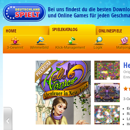
Bei uns findest du die besten Downlo
und Online Games für jeden Geschma
SPIELEKATALOG
HOME
ONLINESPIELE
3-Gewinnt
Wimmelbild
Klick-Management
Logik
Mahjon
He
Orig
Ent
3-G
E
R
Lö
H