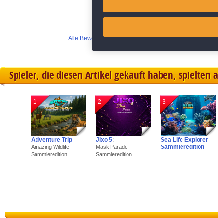
Link different devices
Alle Bewertungen anzeigen
Identify devices based on inf
Save and communicate priva
Spieler, die diesen Artikel gekauft haben, spielten 
1
2
3
Adventure Trip
:
Jixo 5
:
Sea Life Explorer
Sammleredition
Amazing Wildlife
Mask Parade
Sammleredition
Sammleredition