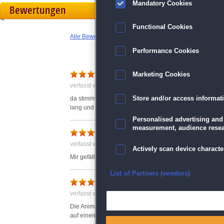
Mandatory Cookies
Bewertungen
Functional Cookies
Alle Bewertungen anzeigen
Performance Cookies
Tolles Spiel
Marketing Cookies
verfasst von Martina am 24.09.2014 um 00:48
da stimmt wirklich alles! Schön gemacht, tolle Level und
Store and/or access informat
lang und daher gehen die 80 Level in Ordnung. Es ist au
Personalised advertising and
measurement, audience resea
Sehr schönes kurzweiliges S
verfasst von Anonym am 17.04.2017 um 12:11
Actively scan device character
Mir gefällt dieses Spiel recht gut. Schöne Grafik und es i
Ensure security, prevent and d
List of Partners (vendors)
Sehr hübsch anzusehen und 
verfasst von Anonym am 18.06.2017 um 18:35
Deliver and present advertisi
Die Animation mit den Blüten finde ich zauberhaft und 
auf einem sehr frühen Level recht kniffelig.... ich übe noc
Match and combine data from