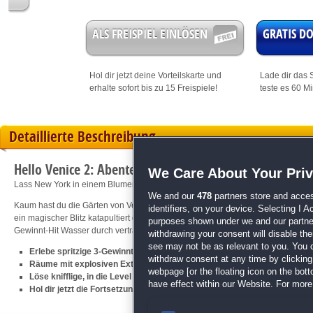
ALS FREISPIEL EINLÖSEN
GRATIS 
Hol dir jetzt deine
Vorteilskarte
und
Lade dir das S
erhalte sofort bis zu 15 Freispiele!
teste es 60 M
Detaillierte Beschreibung
Hello Venice 2: Abenteuer in New York
We Care About Your Pri
Lass New York in einem Blumenmeer erstrahlen!
We and our
478
partners store and acces
Kaum hast du die Gärten von Venedig zum Erblühen gebracht, da wartet schon
identifiers, on your device. Selecting I 
ein magischer Blitz katapultiert dich nach New York, wo deine Gärtnerkünste be
purposes shown under we and our partners
Gewinnt-Hit Wasser durch vertrackte Labyrinth-Level und erschaffe ein traumh
withdrawing your consent will disable th
see may not be as relevant to you. You 
Erlebe spritzige 3-Gewinnt-Action in mehr als 80 langen Levels
withdraw consent at any time by clickin
Räume mit explosiven Extras den Weg frei
webpage [or the floating icon on the botto
Löse knifflige, in die Level eingebettete Minispiele
have effect within our Website. For more 
Hol dir jetzt die Fortsetzung des 3-Gewinnt-Erfolgs
Hello Venice
!