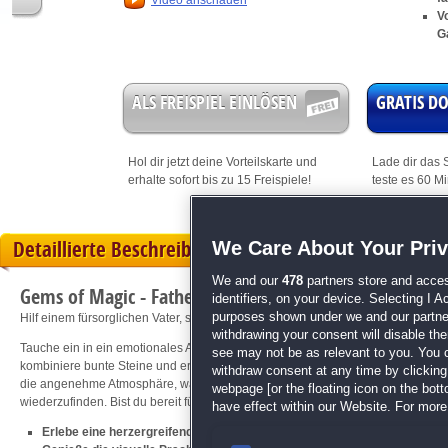
Video anschauen
V
G
ALS FREISPIEL EINLÖSEN
GRATIS 
Hol dir jetzt deine
Vorteilskarte
und
Lade dir das S
erhalte sofort bis zu 15 Freispiele!
teste es 60 M
Detaillierte Beschreibung
We Care About Your Pri
We and our
478
partners store and acces
Gems of Magic - Father's Day
identifiers, on your device. Selecting I 
purposes shown under we and our partners
Hilf einem fürsorglichen Vater, seinen Sohn zu retten.
withdrawing your consent will disable th
Tauche ein in ein emotionales Abenteuer, in dem ein Vater seinen verlorenen 
see may not be as relevant to you. You 
kombiniere bunte Steine und erklimme die Berge. Schaffe es, alle Levelziele z
withdraw consent at any time by clickin
die angenehme Atmosphäre, während du den liebevollen, aber tollpatschigen V
webpage [or the floating icon on the botto
wiederzufinden. Bist du bereit für die Herausforderung? Spiel mit und vereine 
have effect within our Website. For more 
Erlebe eine herzergreifende Vater-Sohn-Geschichte