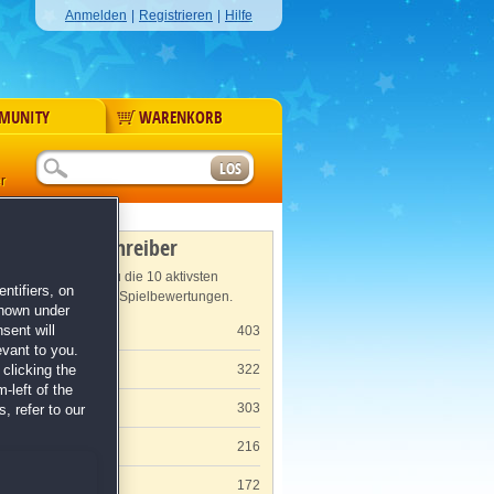
Anmelden
|
Registrieren
|
Hilfe
MUNITY
WARENKORB
r
Meisterschreiber
Hier findest du die 10 aktivsten
ntifiers, on
Verfasser von Spielbewertungen.
shown under
Claudia K.
403
sent will
evant to you.
Claudia S.
322
clicking the
-left of the
es
O. P.
303
, refer to our
Corinna K.
216
Jochen S.
172