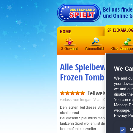
Bei uns find
und Online G
SPIELEKATALO
HOME
3-Gewinnt
Wimmelbild
Klick-Manag
Alle Spielbewertunge
We Car
Frozen Tomb
We and ou
your devic
we and our 
Teilweise schwierig
disable th
verfasst von
Irmgard V.
am 07.03.2020 um 10
You can re
Manage Pref
Den letzten Teil dieses Spieles kenne ich un
webpage, if
nicht bereut.
Privacy Pol
Bei diesem Spiel muss man wirklich denken un
fünfzehn Spiel wollen, ist dies genau das Ric
Ich empfehle es weiter.
M