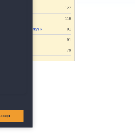
Beatrice H.
127
Ingeborg P.
119
Gaby (Webworky) R.
91
Susanne S.
91
Raimund O.
79
Accept