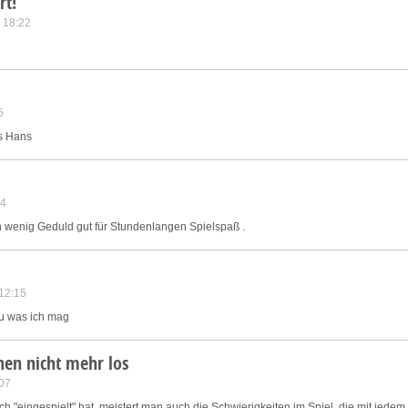
rt!
ink different devices
 18:22
dentify devices based on information transmitted automatically
ave and communicate privacy choices
5
ss Hans
w Purposes
44
 ein wenig Geduld gut für Stundenlangen Spielspaß .
12:15
nau was ich mag
inen nicht mehr los
07
h "eingespielt" hat, meistert man auch die Schwierigkeiten im Spiel, die mit jedem