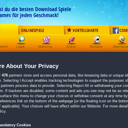
est du die besten Download Spiele
ames für jeden Geschmack!
G
ONLINESPIELE
VORTEILSKARTE
COM
ement
Logik
Mahjong
Action
Solitaire
Abenteue
n zu dem Spiel DragonScales 5: The
e About Your Privacy
r
478
partners store and access personal data, like browsing data or unique ide
e. Selecting I Accept enables tracking technologies to support the purposes 
partners process data to provide. Selecting Reject All or withdrawing your con
, macht aber Spaß.
em. If trackers are disabled, some content and ads you see may not be as rel
:19
surface this menu to change your choices or withdraw consent at any time by 
erences link on the bottom of the webpage [or the floating icon on the bottom
d das hatte es schon in sich und darum habe ich mir dieses Spiel geholt und habe 
 applicable]. Your choices will have effect within our Website. For more details
icy.
d das macht Spaß. Für alle die gerne knifflige Aufgaben lösen und kein null acht
htige.
andatory Cookies