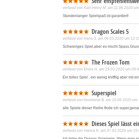
Sehr empfehlenswe
L
verfasst von
Karl-Heinz M.
am 11.06.2020 um
Stundenlanger Spielspaß ist garantiert!
I
Dragon Scales 5
S
verfasst von
Hans S.
am 06.03.2020 um 12:1
Schwieriges Spiel,aber es mscht Spass.Gru
Sho
The Frozen Tom
verfasst von
Elvira H.
am 29.03.2020 um 09:
Ein tolles Spiel , ein wenig knifflig aber mit
Superspiel
verfasst von
Anneliese B.
am 10.06.2020 um 
alle Spiele dieser Reihe finde ich super,ge
Dieses Spiel lässt e
verfasst von
Hanna K.
am 07.03.2020 um 15:
Ich liebe die Dragon Spielserie. Wenn man sic