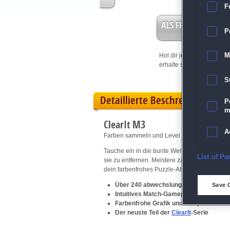
F
ALS FREISPIEL EIN
P
Hol dir jetzt deine
Vorteil
M
erhalte sofort bis zu 15 Fr
S
Detaillierte Beschreibung
P
m
ClearIt M3
A
Farben sammeln und Level für Level meister
Tauche ein in die bunte Welt von ClearIt M3
E
List of Pa
sie zu entfernen. Meistere zahlreiche Level, e
dein farbenfrohes Puzzle-Abenteuer und räum
D
Über 240 abwechslungsreiche Level
Save 
Intuitives Match-Gameplay mit strategi
Farbenfrohe Grafik und entspannendes 
M
Der neuste Teil der
ClearIt
-Serie
L