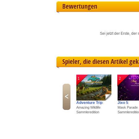
Bewertungen
I
S
Sei jetzt der Erste, de
Sho
Spieler, die diesen Artikel ge
1
2
Adventure Trip
:
Jixo 5
:
Amazing Wildlife
Mask Parade
Sammleredition
Sammlereditio