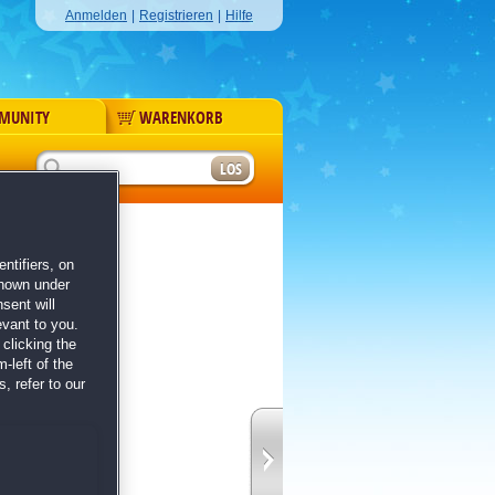
Anmelden
|
Registrieren
|
Hilfe
MUNITY
WARENKORB
r
ntifiers, on
shown under
sent will
evant to you.
clicking the
-left of the
, refer to our
fe
bnis