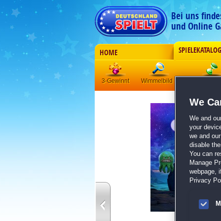
Bei uns find
und Online G
SPIELEKATALO
HOME
3-Gewinnt
Wimmelbild
Klick-Manag
We Car
We and ou
your devic
we and our 
disable th
You can re
Manage Pref
webpage, if
Privacy Pol
M