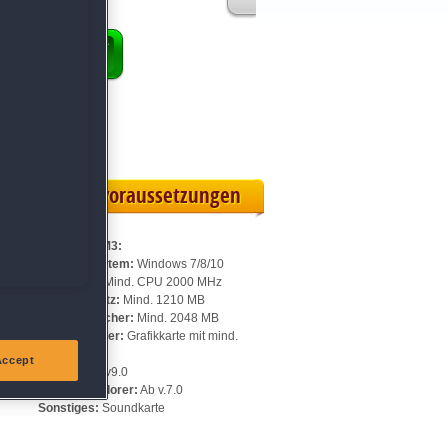
ENKORB
ollversion
eilskarte
Systemvoraussetzungen
Für ClearIt M3:
Betriebssystem:
Windows 7/8/10
Prozessor:
Mind. CPU 2000 MHz
Speicherplatz:
Mind. 1210 MB
Arbeitsspeicher:
Mind. 2048 MB
Videospeicher:
Grafikkarte mit mind.
512 MB
Accept
DirectX:
Ab v9.0
Internet Explorer:
Ab v.7.0
Sonstiges:
Soundkarte