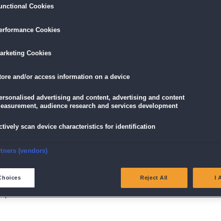
unctional Cookies
LÖSEN
GRATIS DOWNLOADEN
IN DEN WAR
erformance Cookies
9,90 €
skarte
und
Lade dir das Spiel jetzt herunter und
arketing Cookies
für die V
eispiele!
teste es 60 Minuten lang kostenlos!
5,89 €
mit der
Vort
tore and/or access information on a device
ersonalised advertising and content, advertising and content
easurement, audience research and services development
ctively scan device characteristics for identification
n
! Schieße Kugeln vom Spielfeldrand ins Zentrum und kombiniere gleiche Farben, um
nsure security, prevent and detect fraud, and fix errors
rtners (vendors)
ntwickle Strategien und erlebe entspannten Spielspaß für jedes Alter. Starte jetzt
e das Spielfeld!
eliver and present advertising and content
Choices
Reject All
I 
scher Tiefe
Spielerlebnis
atch and combine data from other data sources
ink different devices