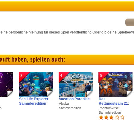
dentify devices based on information transmitted automatically
ave and communicate privacy choices
r seine persönliche Meinung für dieses Spiel veröffentlicht! Oder gib deine Spielbew
w Purposes
kauft haben, spielten auch:
3
4
5
Sea Life Explorer
Vacation Paradise
:
Das
Sammleredition
Rettungsteam 21
:
Alaska
n
Sammleredition
Phantomkrise
Sammleredition