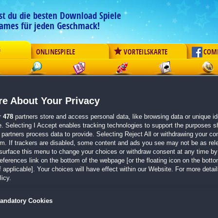
est du die besten Download Spiele
ames für jeden Geschmack!
G
ONLINESPIELE
VORTEILSKARTE
COM
ement
Logik
Mahjong
Action
Solitaire
Abenteue
e About Your Privacy
ClearIt M3
r
478
partners store and access personal data, like browsing data or unique ide
Originaltitel:
ClearIt M3
e. Selecting I Accept enables tracking technologies to support the purposes 
Entwickler:
Iteralabs
partners process data to provide. Selecting Reject All or withdrawing your con
em. If trackers are disabled, some content and ads you see may not be as rel
von 1 Mitglied
surface this menu to change your choices or withdraw consent at any time by 
erences link on the bottom of the webpage [or the floating icon on the bottom
3-Gewinnt
| Größe: 329.8 MB
 applicable]. Your choices will have effect within our Website. For more details
icy.
Über 240 abwechslungsreiche Level
Intuitives Match-Gameplay mit strategischer Tie
Farbenfrohe Grafik und entspannendes Spielerle
andatory Cookies
Der neuste Teil der
ClearIt
-Serie