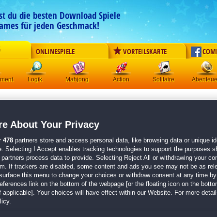
est du die besten Download Spiele
ames für jeden Geschmack!
G
ONLINESPIELE
VORTEILSKARTE
COM
ement
Logik
Mahjong
Action
Solitaire
Abenteue
Avalon Jewels
Originaltitel:
Avalon Jewels
e About Your Privacy
Entwickler:
Anawiki
r
478
partners store and access personal data, like browsing data or unique ide
von
8 Mitgliedern
e. Selecting I Accept enables tracking technologies to support the purposes 
partners process data to provide. Selecting Reject All or withdrawing your con
3-Gewinnt
| Größe: 134.3 MB
em. If trackers are disabled, some content and ads you see may not be as rel
surface this menu to change your choices or withdraw consent at any time by 
250 herausfordernde 3-Gewinnt-Level
erences link on the bottom of the webpage [or the floating icon on the bottom
Besiege zehn einzigartige Monster auf deinem 
 applicable]. Your choices will have effect within our Website. For more details
Wähle zwischen Entspannungs- oder Puzzle-Mo
icy.
Von den Machern von
Wildlife Match