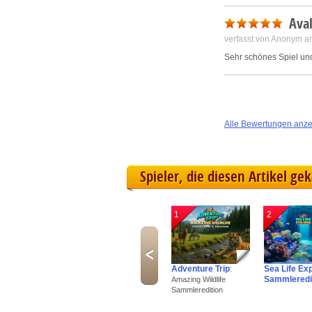
Ava
verfasst von Anonym a
Sehr schönes Spiel un
Alle Bewertungen anz
Spieler, die diesen Artikel ge
1
2
Adventure Trip
:
Sea Life Ex
Sammleredi
Amazing Wildlife
Sammleredition