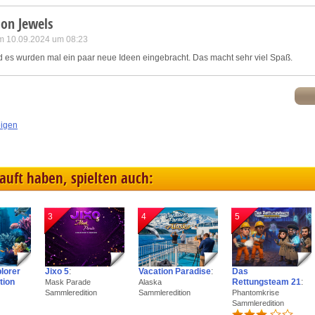
lon Jewels
m 10.09.2024 um 08:23
d es wurden mal ein paar neue Ideen eingebracht. Das macht sehr viel Spaß.
eigen
kauft haben, spielten auch:
3
4
5
plorer
Jixo 5
:
Vacation Paradise
:
Das
tion
Rettungsteam 21
:
Mask Parade
Alaska
Sammleredition
Sammleredition
Phantomkrise
Sammleredition