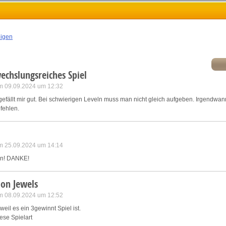
atch and combine data from other data sources
ink different devices
eigen
dentify devices based on information transmitted automatically
chslungsreiches Spiel
ave and communicate privacy choices
m 09.09.2024 um 12:32
efällt mir gut. Bei schwierigen Leveln muss man nicht gleich aufgeben. Irgendwa
w Purposes
pfehlen.
m 25.09.2024 um 14:14
len! DANKE!
lon Jewels
m 08.09.2024 um 12:52
 weil es ein 3gewinnt Spiel ist.
iese Spielart