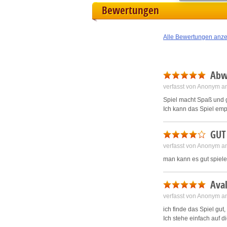
M
Bewertungen
L
Alle Bewertungen anz
I
Abwe
S
verfasst von Anonym a
Spiel macht Spaß und g
Sho
Ich kann das Spiel em
GUT
verfasst von Anonym a
man kann es gut spie
Ava
verfasst von Anonym a
ich finde das Spiel gut,
Ich stehe einfach auf d