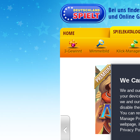
Bei uns find
und Online G
SPIELEKATALO
HOME
3-Gewinnt
Wimmelbild
Klick-Manag
We Car
We and ou
your devic
we and our 
disable th
You can re
Manage Pref
webpage, if
Privacy Pol