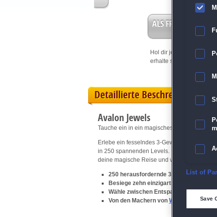
M
ALS FREISPIEL EIN
F
Hol dir jetzt deine
Vorteil
P
erhalte sofort bis zu 15 Fr
M
Detaillierte Beschreibung
S
Avalon Jewels
P
Tauche ein in ein magisches Abenteuer volle
m
Erlebe ein fesselndes 3-Gewinnt-Abenteuer! 
A
in 250 spannenden Levels. Nutze mächtige Ju
deine magische Reise und werde zum Helden
E
List of Pa
250 herausfordernde 3-Gewinnt-Level
Besiege zehn einzigartige Monster auf
Wähle zwischen Entspannungs- oder P
D
Save 
Von den Machern von
Wildlife Match