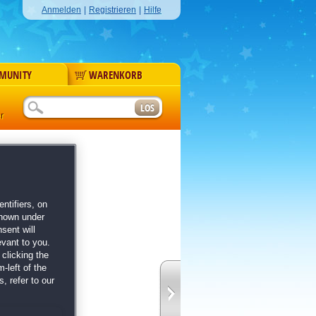
Anmelden
|
Registrieren
|
Hilfe
MUNITY
WARENKORB
r
ntifiers, on
shown under
sent will
evant to you.
clicking the
-left of the
Weg
, refer to our
dus