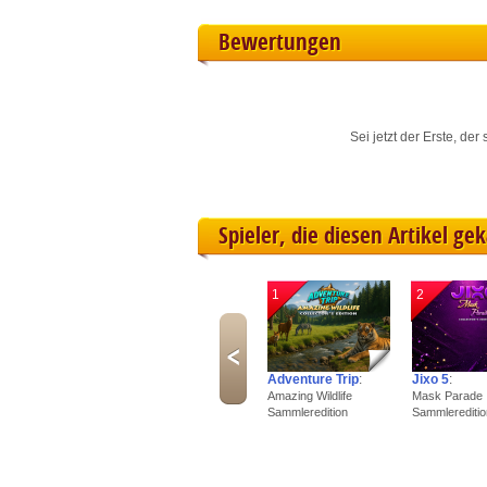
L
Bewertungen
I
S
Sei jetzt der Erste, de
Sho
Spieler, die diesen Artikel ge
1
2
Adventure Trip
:
Jixo 5
:
Amazing Wildlife
Mask Parade
Sammleredition
Sammlereditio