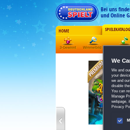
Bei uns find
und Online G
SPIELEKATALO
HOME
3-Gewinnt
Wimmelbild
Klick-Manag
We Car
We and ou
your devic
we and our 
disable th
You can re
Manage Pref
webpage, if
Privacy Pol
M