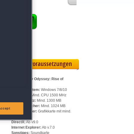
ENKORB
 Vollversion
eilskarte
Systemvoraussetzungen
Für Alchemy Odyssey: Rise of
Shadows:
Betriebssystem:
Windows 7/8/10
Prozessor:
Mind. CPU 1500 MHz
en
Speicherplatz:
Mind. 1300 MB
Arbeitsspeicher:
Mind. 1024 MB
Accept
Videospeicher:
Grafikkarte mit mind.
256 MB
DirectX:
Ab v9.0
Internet Explorer:
Ab v.7.0
Sonstiges:
Soundkarte