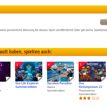
ink different devices
dentify devices based on information transmitted automatically
ave and communicate privacy choices
r seine persönliche Meinung für dieses Spiel veröffentlicht! Oder gib deine Spielbew
w Purposes
kauft haben, spielten auch:
3
4
5
Sea Life Explorer
Vacation Paradise
:
Das
Sammleredition
Rettungsteam 21
:
Alaska
n
Sammleredition
Phantomkrise
Sammleredition