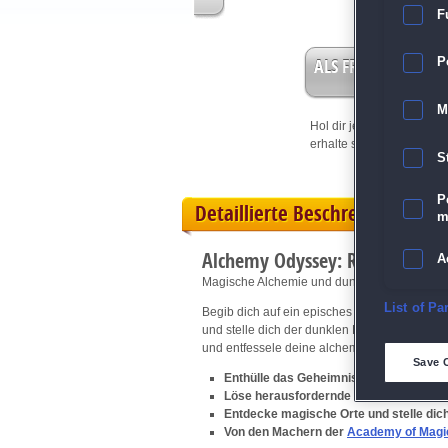
F
ALS FREISPIEL EIN
P
M
Hol dir jetzt deine
Vorteil
erhalte sofort bis zu 15 Fr
S
P
Detaillierte Beschreibung
m
Alchemy Odyssey: Rise of Shad
A
Magische Alchemie und dunkle Schatten!
E
List of Pa
Begib dich auf ein episches Abenteuer in ein
und stelle dich der dunklen Bedrohung des N
und entfessele deine alchemistische Macht!
D
Save 
Enthülle das Geheimnis der Schatten
Löse herausfordernde 3-Gewinnt-Puzzl
M
Entdecke magische Orte und stelle dic
Von den Machern der
Academy of Magi