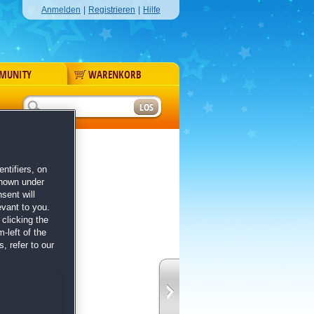
Anmelden
|
Registrieren
|
Hilfe
MUNITY
WARENKORB
r
hadows
ntifiers, on
shown under
sent will
evant to you.
clicking the
-left of the
, refer to our
ichen Feinden
in neues episches