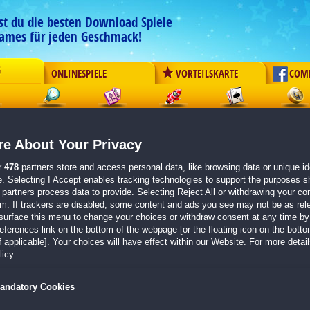
est du die besten Download Spiele
ames für jeden Geschmack!
G
ONLINESPIELE
VORTEILSKARTE
COM
ement
Logik
Mahjong
Action
Solitaire
Abenteue
e About Your Privacy
Alchemy Odyssey:
Rise of S
r
478
partners store and access personal data, like browsing data or unique ide
Originaltitel:
Alchemy Odyssey: Rise of Shadows
e. Selecting I Accept enables tracking technologies to support the purposes 
Entwickler:
e-FunSoft
partners process data to provide. Selecting Reject All or withdrawing your con
em. If trackers are disabled, some content and ads you see may not be as rel
von 1 Mitglied
surface this menu to change your choices or withdraw consent at any time by 
erences link on the bottom of the webpage [or the floating icon on the bottom
3-Gewinnt
| Größe: 173.2 MB
 applicable]. Your choices will have effect within our Website. For more details
icy.
Enthülle das Geheimnis der Schatten
Löse herausfordernde 3-Gewinnt-Puzzles
Entdecke magische Orte und stelle dich gefährl
andatory Cookies
Von den Machern der
Academy of Magic
-Serie e
Fantasy-Abenteuer entfaltet sich