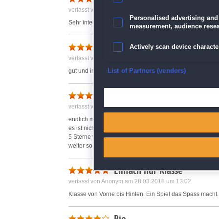
verfasst von Anonym am 04.08.2017 um 14:12
Personalised advertising and
Sehr interessant und je weiter man spielt um so kniffliger
measurement, audience resea
Actively scan device character
verfasst von Anonym am 18.08.2017 um 19:59
Ensure security, prevent and d
List of Partners (vendors)
gut und interessant schön zu spielen
Rio Resort
Deliver and present advertisi
verfasst von Anonym am 31.07.2017 um 12:09
Match and combine data from
endlich mal wieder ein sehr schönes 3 gewinnt Spiel,
es ist nicht zu leicht und macht sehr viel Spaß,
5 Sterne vergebe ich gerne dafür ..
Link different devices
weiter so
Identify devices based on inf
Einfach nur Klasse
verfasst von Anonym am 28.03.2018 um 13:02
Save and communicate priva
Klasse von Vorne bis Hinten. Ein Spiel das Spass macht
Rio