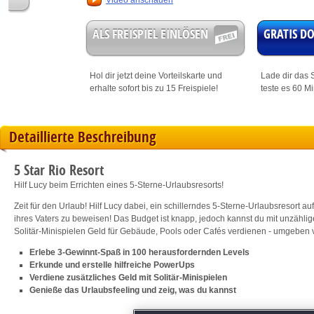
Video anschauen
ALS FREISPIEL EINLÖSEN
GRATIS 
Hol dir jetzt deine
Vorteilskarte
und
Lade dir das S
erhalte sofort bis zu 15 Freispiele!
teste es 60 M
Detaillierte Beschreibung
5 Star Rio Resort
Hilf Lucy beim Errichten eines 5-Sterne-Urlaubsresorts!
Zeit für den Urlaub! Hilf Lucy dabei, ein schillerndes 5-Sterne-Urlaubsresort 
ihres Vaters zu beweisen! Das Budget ist knapp, jedoch kannst du mit unzähli
Solitär-Minispielen Geld für Gebäude, Pools oder Cafés verdienen - umgeben
Erlebe 3-Gewinnt-Spaß in 100 herausfordernden Levels
Erkunde und erstelle hilfreiche PowerUps
Verdiene zusätzliches Geld mit Solitär-Minispielen
Genieße das Urlaubsfeeling und zeig, was du kannst