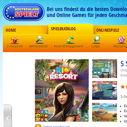
Bei uns findest du die besten Downlo
und Online Games für jeden Geschma
SPIELEKATALOG
HOME
ONLINESPIELE
3-Gewinnt
Wimmelbild
Klick-Management
Logik
Mahjon
5 
Orig
Ent
3-G
E
E
V
G