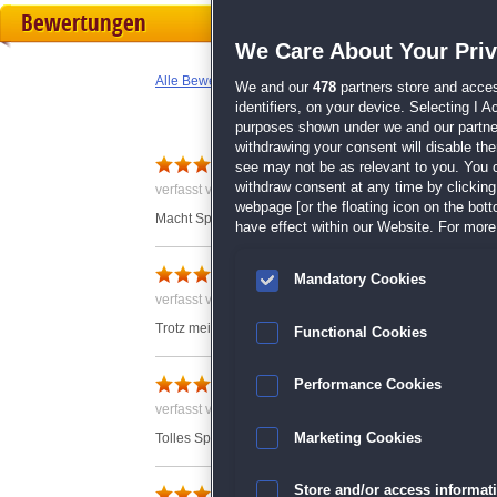
Bewertungen
We Care About Your Pri
Alle Bewertungen anzeigen
We and our
478
partners store and acces
identifiers, on your device. Selecting I 
purposes shown under we and our partners
withdrawing your consent will disable th
Klasse
see may not be as relevant to you. You 
withdraw consent at any time by clickin
verfasst von Anonym am 11.08.2017 um 13:02
webpage [or the floating icon on the botto
Macht Spaß
have effect within our Website. For more 
Gefällt mir !!!
Mandatory Cookies
verfasst von Anonym am 10.10.2017 um 13:04
Trotz meiner 70 Jahre finde ich Spass an dem Spiel.
Functional Cookies
Sehr Schönes Spiel
Performance Cookies
verfasst von Anonym am 31.07.2017 um 12:16
Marketing Cookies
Tolles Spiel , schöne Grafik , mit aufbauen ,und Solitäre
Spiel: Rio Resort
Store and/or access informat