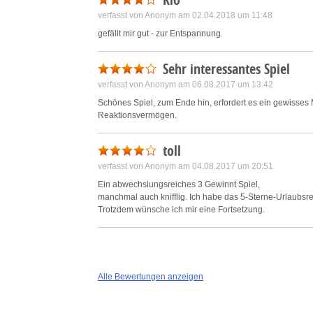
verfasst von Anonym am 02.04.2018 um 11:48
gefällt mir gut - zur Entspannung
Sehr interessantes Spiel
verfasst von Anonym am 06.08.2017 um 13:42
Schönes Spiel, zum Ende hin, erfordert es ein gewisses 
Reaktionsvermögen.
toll
verfasst von Anonym am 04.08.2017 um 20:51
Ein abwechslungsreiches 3 Gewinnt Spiel,
manchmal auch knifflig. Ich habe das 5-Sterne-Urlaubsr
Trotzdem wünsche ich mir eine Fortsetzung.
Alle Bewertungen anzeigen