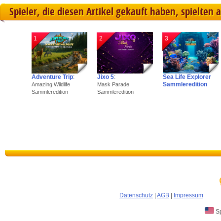
Spieler, die diesen Artikel gekauft haben, spielten 
1
2
3
Adventure Trip
:
Jixo 5
:
Sea Life Explorer
Sammleredition
Amazing Wildlife
Mask Parade
Sammleredition
Sammleredition
Datenschutz
|
AGB
|
Impressum
Sp